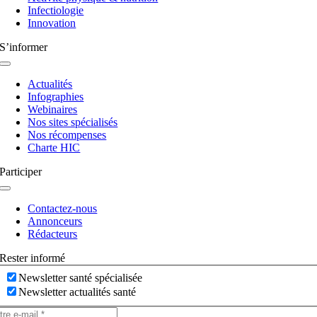
Infectiologie
Innovation
S’informer
Navigation
à
Actualités
bascule
Infographies
Webinaires
Nos sites spécialisés
Nos récompenses
Charte HIC
Participer
Navigation
à
Contactez-nous
bascule
Annonceurs
Rédacteurs
Rester informé
Newsletter santé spécialisée
Newsletter actualités santé