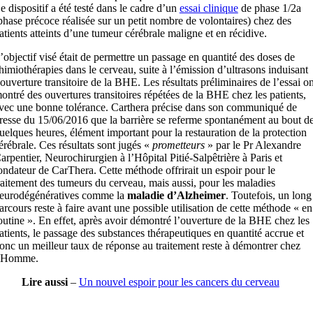
e dispositif a été testé dans le cadre d’un
essai clinique
de phase 1/2a
phase précoce réalisée sur un petit nombre de volontaires) chez des
atients atteints d’une tumeur cérébrale maligne et en récidive.
’objectif visé était de permettre un passage en quantité des doses de
himiothérapies dans le cerveau, suite à l’émission d’ultrasons induisant
’ouverture transitoire de la BHE. Les résultats préliminaires de l’essai on
ontré des ouvertures transitoires répétées de la BHE chez les patients,
vec une bonne tolérance. Carthera précise dans son communiqué de
resse du 15/06/2016 que la barrière se referme spontanément au bout d
uelques heures, élément important pour la restauration de la protection
érébrale. Ces résultats sont jugés «
prometteurs
» par le Pr Alexandre
arpentier, Neurochirurgien à l’Hôpital Pitié-Salpêtrière à Paris et
ondateur de CarThera. Cette méthode offrirait un espoir pour le
raitement des tumeurs du cerveau, mais aussi, pour les maladies
eurodégénératives comme la
maladie d’Alzheimer
. Toutefois, un long
arcours reste à faire avant une possible utilisation de cette méthode « en
outine ». En effet, après avoir démontré l’ouverture de la BHE chez les
atients, le passage des substances thérapeutiques en quantité accrue et
onc un meilleur taux de réponse au traitement reste à démontrer chez
’Homme.
Lire aussi
–
Un nouvel espoir pour les cancers du cerveau