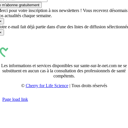
e m'abonne gratuitement
erci pour votre inscription à nos newsletters ! Vous recevrez désormais
os actualités chaque semaine.
×
otre e-mail fait déjà partie dans d'une des listes de diffusion sélectionné
×
Les informations et services disponibles sur sante-sur-le-net.com ne se
substituent en aucun cas à la consultation des professionnels de santé
compétents.
©
Cherry for Life Science
| Tous droits réservés
Créé avec
par
zakaru.studio
Page load link