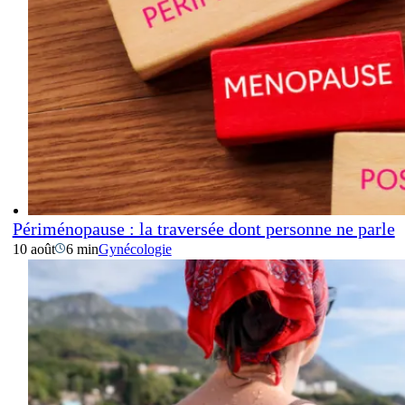
Périménopause : la traversée dont personne ne parle
10 août
6 min
Gynécologie