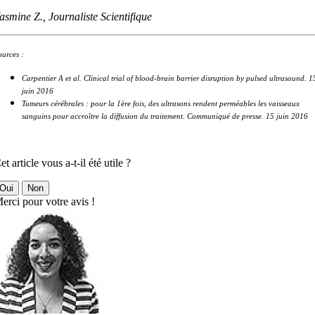
asmine Z., Journaliste Scientifique
ources :
Carpentier A et al. Clinical trial of blood-brain barrier disruption by pulsed ultrasound. 1
juin 2016
Tumeurs cérébrales : pour la 1ère fois, des ultrasons rendent perméables les vaisseaux
sanguins pour accroître la diffusion du traitement. Communiqué de presse. 15 juin 2016
et article vous a-t-il été utile ?
Oui
Non
erci pour votre avis !