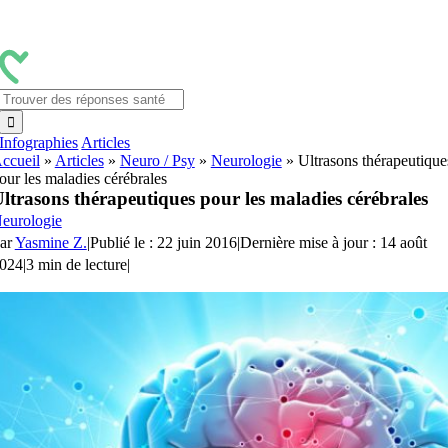
Passer
au
contenu
Rechercher:
Infographies
Articles
ccueil
»
Articles
»
Neuro / Psy
»
Neurologie
»
Ultrasons thérapeutique
our les maladies cérébrales
ltrasons thérapeutiques pour les maladies cérébrales
eurologie
ar
Yasmine Z.
|
Publié le : 22 juin 2016
|
Dernière mise à jour : 14 août
024
|
3 min de lecture
|