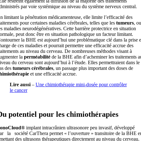
lle restreint également la diffusion de la majorité des traitements
dministrés par voie systémique au niveau du système nerveux central.
n limitant la pénétration médicamenteuse, elle limite l’efficacité des
raitements pour certaines maladies cérébrales, telles que les
tumeurs
, o
es maladies neurodégénératives. Cette barrière protectrice en situation
ormale, peut donc être en situation pathologique un facteur limitant.
ontourner la BHE est aujourd’hui une problématique clé dans la prise 
harge de ces maladies et pourrait permettre une efficacité accrue des
raitements au niveau du cerveau. De nombreuses méthodes visant à
ugmenter la
perméabilité
de la BHE afin d’acheminer les traitements a
iveau du cerveau sont aujourd’hui à l’étude. Elles permettraient dans le
as des
tumeurs cérébrales
, un passage plus important des doses de
himiothérapie
et une efficacité accrue.
Lire aussi
–
Une chimiothérapie mini-dosée pour contrôler
le cancer
Du potentiel pour les chimiothérapies
onoCloud®
implant intracrânien ultrasonore peu invasif, développé
ar la société CarThera permet « l’ouverture » transitoire de la BHE e
mettant des ultrasons thérapeutiques directement au niveau du cerveau.