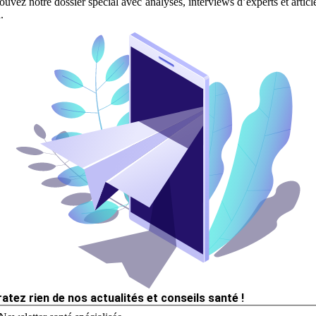
ouvez notre dossier spécial avec analyses, interviews d’experts et articl
.
ratez rien de nos actualités et conseils santé !