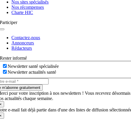
Nos sites spécialisés
Nos récompenses
Charte HIC
Participer
Navigation
à
Contactez-nous
bascule
Annonceurs
Rédacteurs
Rester informé
Newsletter santé spécialisée
Newsletter actualités santé
e m'abonne gratuitement
erci pour votre inscription à nos newsletters ! Vous recevrez désormais
os actualités chaque semaine.
×
otre e-mail fait déjà partie dans d'une des listes de diffusion sélectionné
×