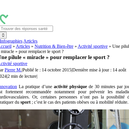
Passer
au
contenu
Rechercher:
Infographies
Articles
ccueil
»
Articles
»
Nutrition & Bien-être
»
Activité sportive
»
Une pilu
 miracle » pour remplacer le sport ?
ne pilule « miracle » pour remplacer le sport ?
ctivité sportive
ar
Pierre M.
|
Publié le : 14 octobre 2015
|
Dernière mise à jour : 14 août
024
|
2 min de lecture
|
nnovation
La pratique d’une
activité physique
de 30 minutes par jo
st fortement recommandée notamment pour prévenir les maladi
ardiovasculaires. Or, certaines personnes n’ont pas la possibilité 
ratiquer du
sport
; c’est le cas des patients obèses ou à mobilité réduite.