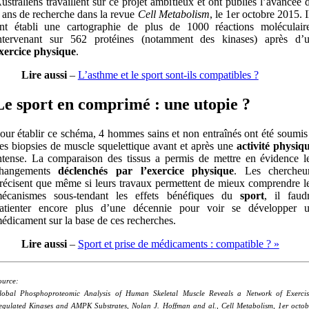
ustraliens travaillent sur ce projet ambitieux et ont publiés l’avancée 
 ans de recherche dans la revue
Cell Metabolism
, le 1er octobre 2015. I
nt établi une cartographie de plus de 1000 réactions moléculair
ntervenant sur 562 protéines (notamment des kinases) après d’
xercice physique
.
Lire aussi
–
L’asthme et le sport sont-ils compatibles ?
Le
sport
en comprimé : une utopie ?
our établir ce schéma, 4 hommes sains et non entraînés ont été soumis
es biopsies de muscle squelettique avant et après une
activité physiq
ntense. La comparaison des tissus a permis de mettre en évidence l
hangements
déclenchés par l’exercice physique
. Les chercheu
récisent que même si leurs travaux permettent de mieux comprendre l
écanismes sous-tendant les effets bénéfiques du
sport
, il faud
atienter encore plus d’une décennie pour voir se développer 
édicament sur la base de ces recherches.
Lire aussi
–
Sport et prise de médicaments : compatible ? »
ource:
lobal Phosphoproteomic Analysis of Human Skeletal Muscle Reveals a Network of Exercis
egulated Kinases and AMPK Substrates, Nolan J. Hoffman and al., Cell Metabolism, 1er octob