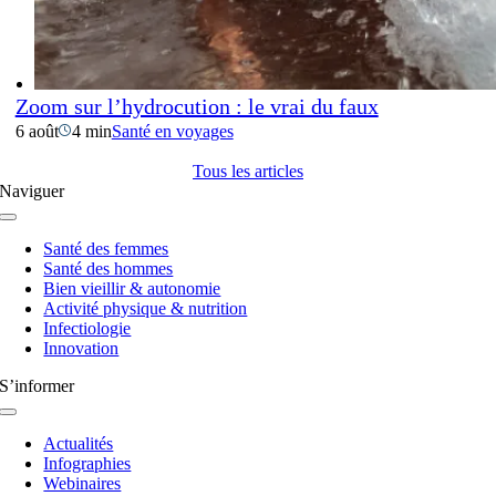
Zoom sur l’hydrocution : le vrai du faux
6 août
4 min
Santé en voyages
Tous les articles
Naviguer
Navigation
à
Santé des femmes
bascule
Santé des hommes
Bien vieillir & autonomie
Activité physique & nutrition
Infectiologie
Innovation
S’informer
Navigation
à
Actualités
bascule
Infographies
Webinaires