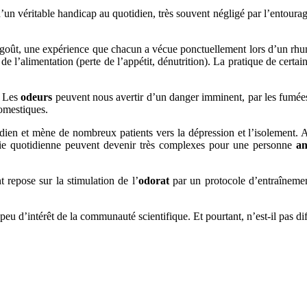
t d’un véritable handicap au quotidien, très souvent négligé par l’entour
oût, une expérience que chacun a vécue ponctuellement lors d’un rhum
de l’alimentation (perte de l’appétit, dénutrition). La pratique de certa
. Les
odeurs
peuvent nous avertir d’un danger imminent, par les fumées,
omestiques.
otidien et mène de nombreux patients vers la dépression et l’isolement. 
vie quotidienne peuvent devenir très complexes pour une personne
a
nt repose sur la stimulation de l’
odorat
par un protocole d’entraînement
eu d’intérêt de la communauté scientifique. Et pourtant, n’est-il pas di