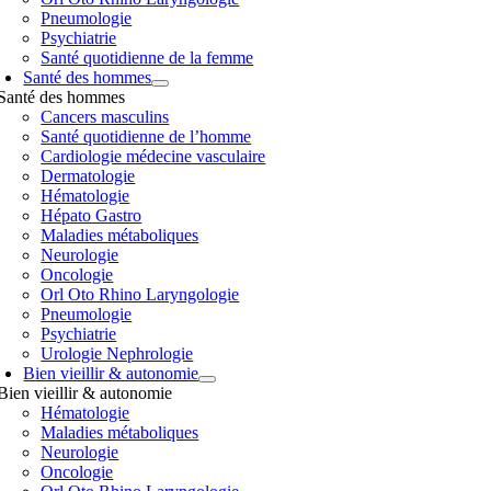
Pneumologie
Psychiatrie
Santé quotidienne de la femme
Santé des hommes
Santé des hommes
Cancers masculins
Santé quotidienne de l’homme
Cardiologie médecine vasculaire
Dermatologie
Hématologie
Hépato Gastro
Maladies métaboliques
Neurologie
Oncologie
Orl Oto Rhino Laryngologie
Pneumologie
Psychiatrie
Urologie Nephrologie
Bien vieillir & autonomie
Bien vieillir & autonomie
Hématologie
Maladies métaboliques
Neurologie
Oncologie