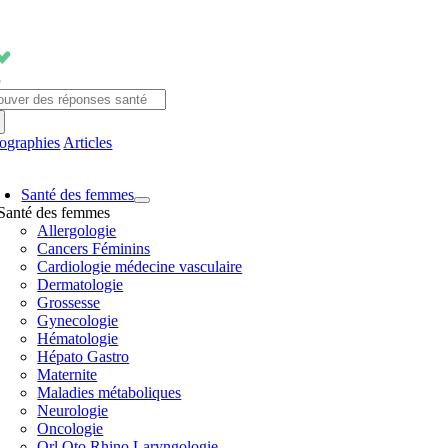
Passer
au
contenu
chercher:
fographies
Articles
avigation
Santé des femmes
ascule
Santé des femmes
Allergologie
Cancers Féminins
Cardiologie médecine vasculaire
Dermatologie
Grossesse
Gynecologie
Hématologie
Hépato Gastro
Maternite
Maladies métaboliques
Neurologie
Oncologie
Orl Oto Rhino Laryngologie