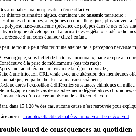
Des anomalies anatomiques de la fente olfactive ;
Les rhinites et sinusites aigües, entraînant une
anosmie
transitoire ;
Les rhinites chroniques, allergiques ou non allergiques, plus souvent à l
La polypose naso-sinusienne (présence de polypes dans le nez et les sinu
L’hypertrophie (développement anormal) des végétations adénoïdiennes, s
La présence d’un corps étranger chez l’enfant.
 part, le trouble peut résulter d’une atteinte de la perception nerveuse
Physiologique, sous l’effet de facteurs hormonaux, par exemple au cours 
Consécutive à la prise de médicaments (cas très rare) ;
Après une radiothérapie au niveau de la région cervicale ;
Suite à une infection ORL virale avec une altération des membranes olfa
Traumatique, en particulier les traumatismes crâniens ;
Toxique après l’exposition à différentes substances chimiques en milieu 
Neurologique dans le cas de maladies neurodégénératives chroniques, co
Tumorale lors d’un cancer au niveau de la tête ou du cou.
nt, dans 15 à 20 % des cas, aucune cause n’est retrouvée pour expliqu
Lire aussi
–
Troubles olfactifs et diabète: un nouveau lien découvert
rouble lourd de conséquences au quotidien