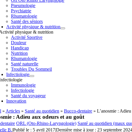
Orl Oto Rhino Laryngologie
Pneumologie
Psychiatrie
Rhumatologie
Santé des séniors
Activité physique & nutrition
Activité physique & nutrition
Activité Sportive
Douleur
Handicap
Nutrition
Rhumatologie
Santé naturelle
Troubles Du Sommeil
Infectiologie
Infectiologie
Immunologie
Infectiologie
Santé du voyageur
Innovation
l
»
Articles
»
Santé au quotidien
»
Bucco-dentaire
»
L’anosmie : Adieu 
smie : Adieu aux odeurs et au goût
dentaire
ORL (Oto-Rhino-Laryngologie)
Santé au quotidien (maux quo
elle B.
|
Publié le : 5 avril 2017
|
Dernière mise à jour : 23 septembre 202