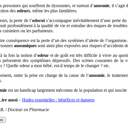
s personnes qui souffrent de dysosmies, et surtout d’
anosmie
, il s’agi
notion des
odeurs
, même les plus familières.
eurs, la perte de l’
odorat
s’accompagne inévitablement d’une perte du g
nuit profondément à la qualité de vie et entraîne des risques de troubles 
s cuisiniers ou les parfumeurs.
tre conséquence est la perte d’un des systèmes d’alerte de l’organisme
rsonnes
anosmiques
sont ainsi plus exposées aux risques d’accidents d
à la fois la notion d’
odeur
et de goût est très difficile à vivre au qu
ts présentent des symptômes dépressifs. Des scènes courantes de la 
 ? Quelle odeur a mon bébé, est-il temps de le changer ? etc.
ement, outre la prise en charge de la cause de l’
anosmie
, le traiteme
s.
smie
est un handicap largement méconnu de la population et qui suscite p
Lire aussi
–
Huiles essentielles : bénéfices et dangers
e B. / Docteur en Pharmacie
es