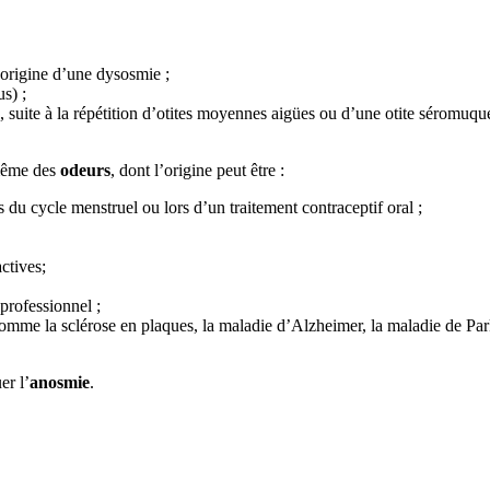
’origine d’une dysosmie ;
s) ;
uite à la répétition d’otites moyennes aigües ou d’une otite séromuqueus
 même des
odeurs
, dont l’origine peut être :
du cycle menstruel ou lors d’un traitement contraceptif oral ;
ctives;
professionnel ;
mme la sclérose en plaques, la maladie d’Alzheimer, la maladie de Park
er l’
anosmie
.