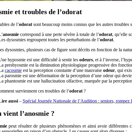
mie et troubles de l’odorat
ubles de l’
odorat
sont beaucoup moins connus que les autres troubles sen
L’
anosmie
correspond à une perte sévère à totale de l’
odorat
, qu’elle s
Les dysosmies regroupent toutes les perturbations de l’
odorat
.
es dysosmies, plusieurs cas de figure sont décrits en fonction de la natur
Une hyposmie est une difficulté à sentir les
odeurs
, et à l’inverse, l’h
La presbyosmie est la diminution physiologique progressive des fonctions
La
cacosmie
est la perception constante d’une mauvaise
odeur
, qui exis
La parosmie est une déformation de la perception d’une odeur qui devient
La phantosmie est une hallucination olfactive, marquée par la percepti
omment surviennent ces troubles de l’
odorat
?
Lire aussi
–
Spécial Journée Nationale de l’Audition : seniors, rompez 
 vient l’anosmie ?
smie
peut résulter de plusieurs phénomènes et ainsi avoir différentes c
s sensorielles en raison d’un obstacle. Les causes sont alors diverses :