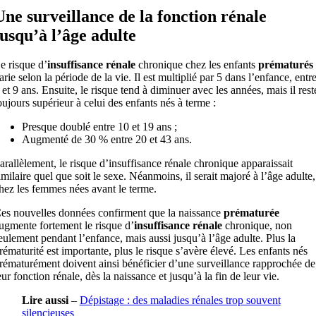
Une surveillance de la fonction rénale
jusqu’à l’âge adulte
e risque d’
insuffisance
rénale
chronique chez les enfants
prématurés
arie selon la période de la vie. Il est multiplié par 5 dans l’enfance, entr
 et 9 ans. Ensuite, le risque tend à diminuer avec les années, mais il rest
oujours supérieur à celui des enfants nés à terme :
Presque doublé entre 10 et 19 ans ;
Augmenté de 30 % entre 20 et 43 ans.
arallèlement, le risque d’insuffisance rénale chronique apparaissait
imilaire quel que soit le sexe. Néanmoins, il serait majoré à l’âge adulte,
hez les femmes nées avant le terme.
es nouvelles données confirment que la naissance
prématurée
ugmente fortement le risque d’
insuffisance
rénale
chronique, non
eulement pendant l’enfance, mais aussi jusqu’à l’âge adulte. Plus la
rématurité est importante, plus le risque s’avère élevé. Les enfants nés
rématurément doivent ainsi bénéficier d’une surveillance rapprochée de
eur fonction rénale, dès la naissance et jusqu’à la fin de leur vie.
Lire aussi
–
Dépistage : des maladies rénales trop souvent
silencieuses