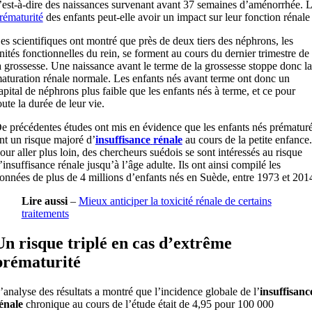
’est-à-dire des naissances survenant avant 37 semaines d’aménorrhée. 
rématurité
des enfants peut-elle avoir un impact sur leur fonction rénale
es scientifiques ont montré que près de deux tiers des néphrons, les
nités fonctionnelles du rein, se forment au cours du dernier trimestre de
a grossesse. Une naissance avant le terme de la grossesse stoppe donc la
aturation rénale normale. Les enfants nés avant terme ont donc un
apital de néphrons plus faible que les enfants nés à terme, et ce pour
oute la durée de leur vie.
e précédentes études ont mis en évidence que les enfants nés prématur
nt un risque majoré d’
insuffisance
rénale
au cours de la petite enfance.
our aller plus loin, des chercheurs suédois se sont intéressés au risque
’insuffisance rénale jusqu’à l’âge adulte. Ils ont ainsi compilé les
onnées de plus de 4 millions d’enfants nés en Suède, entre 1973 et 201
Lire aussi
–
Mieux anticiper la toxicité rénale de certains
traitements
Un risque triplé en cas d’extrême
prématurité
’analyse des résultats a montré que l’incidence globale de l’
insuffisanc
énale
chronique au cours de l’étude était de 4,95 pour 100 000