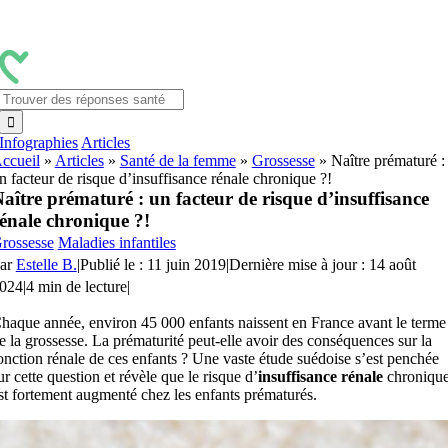
Passer
au
contenu
Rechercher:
Infographies
Articles
ccueil
»
Articles
»
Santé de la femme
»
Grossesse
»
Naître prématuré :
n facteur de risque d’insuffisance rénale chronique ?!
aître prématuré : un facteur de risque d’insuffisance
énale chronique ?!
rossesse
Maladies infantiles
ar
Estelle B.
|
Publié le : 11 juin 2019
|
Dernière mise à jour : 14 août
024
|
4 min de lecture
|
haque année, environ 45 000 enfants naissent en France avant le terme
e la grossesse. La prématurité peut-elle avoir des conséquences sur la
onction rénale de ces enfants ? Une vaste étude suédoise s’est penchée
ur cette question et révèle que le risque d’
insuffisance
rénale
chroniqu
st fortement augmenté chez les enfants prématurés.