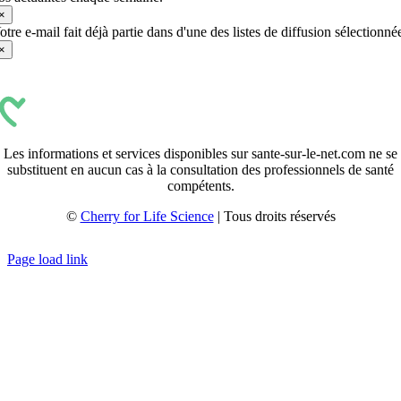
×
otre e-mail fait déjà partie dans d'une des listes de diffusion sélectionné
×
Les informations et services disponibles sur sante-sur-le-net.com ne se
substituent en aucun cas à la consultation des professionnels de santé
compétents.
©
Cherry for Life Science
| Tous droits réservés
Créé avec
par
zakaru.studio
Page load link