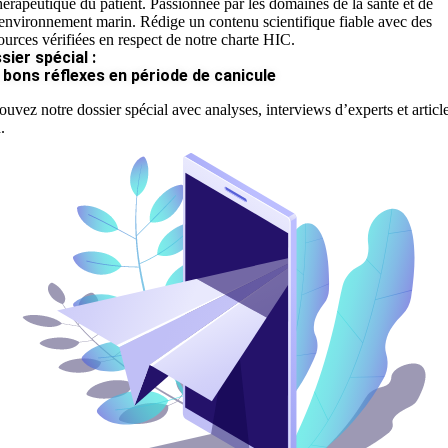
hérapeutique du patient. Passionnée par les domaines de la santé et de
'environnement marin. Rédige un contenu scientifique fiable avec des
ources vérifiées en respect de notre charte HIC.
sier spécial :
 bons réflexes en période de canicule
ouvez notre dossier spécial avec analyses, interviews d’experts et articl
.