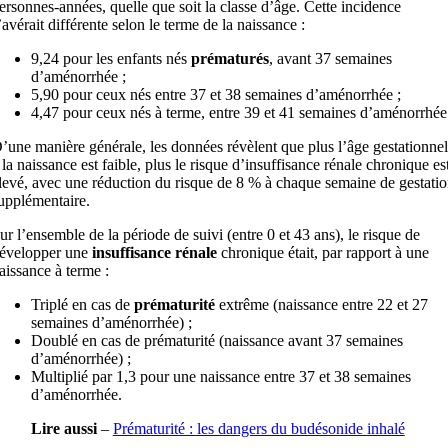
ersonnes-années, quelle que soit la classe d’âge. Cette incidence
’avérait différente selon le terme de la naissance :
9,24 pour les enfants nés
prématurés
, avant 37 semaines
d’aménorrhée ;
5,90 pour ceux nés entre 37 et 38 semaines d’aménorrhée ;
4,47 pour ceux nés à terme, entre 39 et 41 semaines d’aménorrhée
’une manière générale, les données révèlent que plus l’âge gestationnel
 la naissance est faible, plus le risque d’insuffisance rénale chronique es
levé, avec une réduction du risque de 8 % à chaque semaine de gestati
upplémentaire.
ur l’ensemble de la période de suivi (entre 0 et 43 ans), le risque de
évelopper une
insuffisance rénale
chronique était, par rapport à une
aissance à terme :
Triplé en cas de
prématurité
extrême (naissance entre 22 et 27
semaines d’aménorrhée) ;
Doublé en cas de prématurité (naissance avant 37 semaines
d’aménorrhée) ;
Multiplié par 1,3 pour une naissance entre 37 et 38 semaines
d’aménorrhée.
Lire aussi
–
Prématurité : les dangers du budésonide inhalé