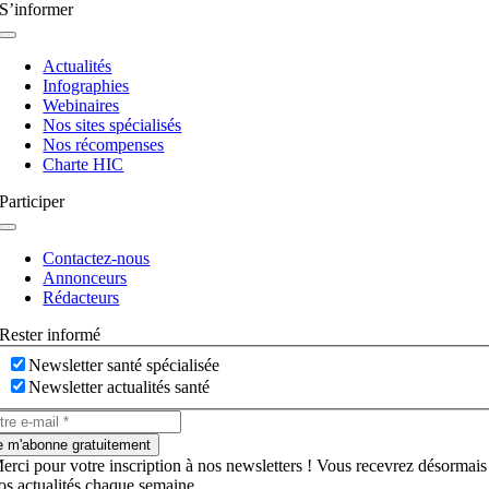
S’informer
Navigation
à
Actualités
bascule
Infographies
Webinaires
Nos sites spécialisés
Nos récompenses
Charte HIC
Participer
Navigation
à
Contactez-nous
bascule
Annonceurs
Rédacteurs
Rester informé
Newsletter santé spécialisée
Newsletter actualités santé
e m'abonne gratuitement
erci pour votre inscription à nos newsletters ! Vous recevrez désormais
os actualités chaque semaine.