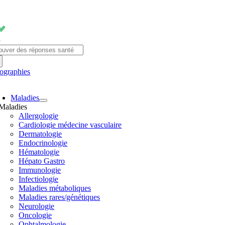
Passer
au
contenu
chercher:
fographies
avigation
Maladies
ascule
Maladies
Allergologie
Cardiologie médecine vasculaire
Dermatologie
Endocrinologie
Hématologie
Hépato Gastro
Immunologie
Infectiologie
Maladies métaboliques
Maladies rares/génétiques
Neurologie
Oncologie
Ophtalmologie