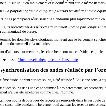
ne nuit sur un lit en mouvement et la dernière nuit sur le même lit mais 
r !
La polysomnographie enregistre plusieurs paramètres physiologiques t
ts ?
Les participants réussissaient à s’endormir plus rapidement tout en
us, ils présentaient des périodes de
sommeil
profond plus longues et m
n communiqué de presse.
ement, les données physiologiques montrent que le bercement synchronis
idation du
sommeil
et la mémoire.
ant d’ailleurs leur mémoire, les chercheurs ont mis en évidence que le 
Lire aussi
–
Une nouvelle thérapie contre l’insomnie
synchronisation des ondes réalisée par l’ore
ième étude, portant sur des souris, a été réalisée à Lausanne sous la s
ant des souris dans une cage soumise à des bercements, les scientifiqu
meil
n’a pas été améliorée comme chez l’homme.
ant des souris dépourvues de récepteurs sensoriels dans le vestibule de l
one sensorielle pendant le bercement qui agit sur les réseaux neuronaux