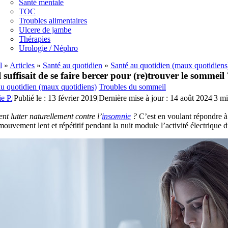
Santé mentale
TOC
Troubles alimentaires
Ulcere de jambe
Thérapies
Urologie / Néphro
l
»
Articles
»
Santé au quotidien
»
Santé au quotidien (maux quotidiens
il suffisait de se faire bercer pour (re)trouver le sommeil
au quotidien (maux quotidiens)
Troubles du sommeil
ie P.
|
Publié le : 13 février 2019
|
Dernière mise à jour : 14 août 2024
|
3 mi
t lutter naturellement contre l’
insomnie
?
C’est en voulant répondre à 
ouvement lent et répétitif pendant la nuit module l’activité électriqu