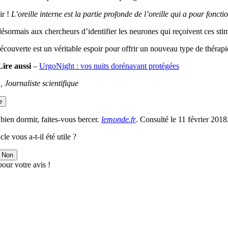
r !
L’oreille interne est la partie profonde de l’oreille qui a pour fonctio
ésormais aux chercheurs d’identifier les neurones qui reçoivent ces sti
écouverte est un véritable espoir pour offrir un nouveau type de thérap
Lire aussi
–
UrgoNight : vos nuits dorénavant protégées
., Journaliste scientifique
e
bien dormir, faites-vous bercer.
lemonde.fr
. Consulté le 11 février 2018
cle vous a-t-il été utile ?
Non
our votre avis !