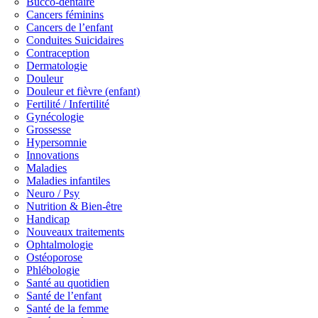
Bucco-dentaire
Cancers féminins
Cancers de l’enfant
Conduites Suicidaires
Contraception
Dermatologie
Douleur
Douleur et fièvre (enfant)
Fertilité / Infertilité
Gynécologie
Grossesse
Hypersomnie
Innovations
Maladies
Maladies infantiles
Neuro / Psy
Nutrition & Bien-être
Handicap
Nouveaux traitements
Ophtalmologie
Ostéoporose
Phlébologie
Santé au quotidien
Santé de l’enfant
Santé de la femme