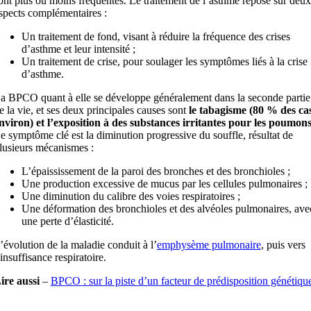
ont plus ou moins fréquentes. Le traitement de l’asthme repose sur deux
spects complémentaires :
Un traitement de fond, visant à réduire la fréquence des crises
d’asthme et leur intensité ;
Un traitement de crise, pour soulager les symptômes liés à la crise
d’asthme.
a BPCO quant à elle se développe généralement dans la seconde partie
e la vie, et ses deux principales causes sont
le tabagisme (80 % des ca
nviron) et l’exposition à des substances irritantes pour les poumon
e symptôme clé est la diminution progressive du souffle, résultat de
lusieurs mécanismes :
L’épaississement de la paroi des bronches et des bronchioles ;
Une production excessive de mucus par les cellules pulmonaires ;
Une diminution du calibre des voies respiratoires ;
Une déformation des bronchioles et des alvéoles pulmonaires, ave
une perte d’élasticité.
’évolution de la maladie conduit à l’
emphysème pulmonaire
, puis vers
’insuffisance respiratoire.
ire aussi
–
BPCO : sur la piste d’un facteur de prédisposition génétiqu