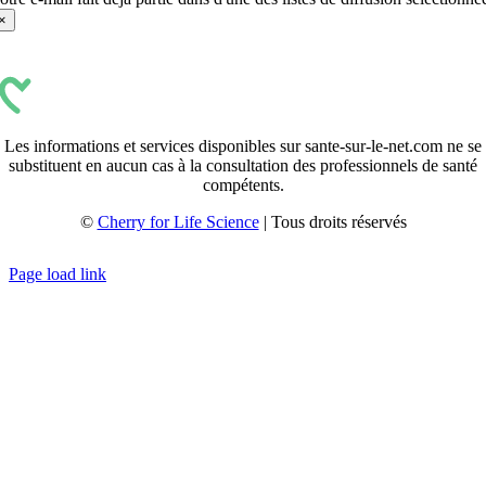
×
Les informations et services disponibles sur sante-sur-le-net.com ne se
substituent en aucun cas à la consultation des professionnels de santé
compétents.
©
Cherry for Life Science
| Tous droits réservés
Créé avec
par
zakaru.studio
Page load link