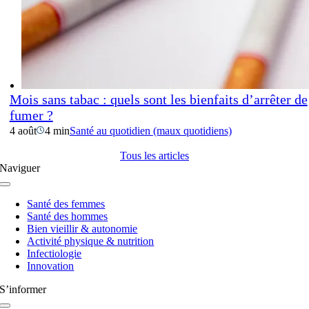
Mois sans tabac : quels sont les bienfaits d’arrêter de
fumer ?
4 août
4 min
Santé au quotidien (maux quotidiens)
Tous les articles
Naviguer
Navigation
à
Santé des femmes
bascule
Santé des hommes
Bien vieillir & autonomie
Activité physique & nutrition
Infectiologie
Innovation
S’informer