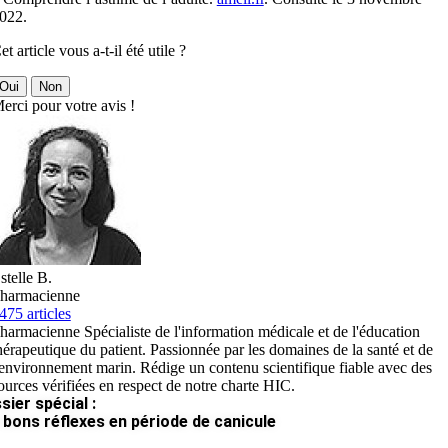
022.
et article vous a-t-il été utile ?
Oui
Non
erci pour votre avis !
stelle B.
harmacienne
475 articles
harmacienne Spécialiste de l'information médicale et de l'éducation
hérapeutique du patient. Passionnée par les domaines de la santé et de
'environnement marin. Rédige un contenu scientifique fiable avec des
ources vérifiées en respect de notre charte HIC.
sier spécial :
 bons réflexes en période de canicule