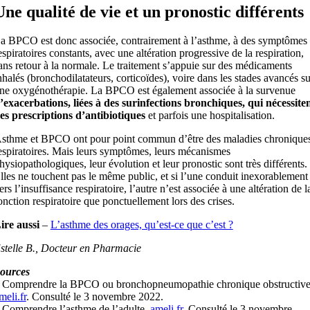
Une qualité de vie et un pronostic différents
a BPCO est donc associée, contrairement à l’asthme, à des symptômes
espiratoires constants, avec une altération progressive de la respiration,
ans retour à la normale. Le traitement s’appuie sur des médicaments
nhalés (bronchodilatateurs, corticoïdes), voire dans les stades avancés su
ne oxygénothérapie. La BPCO est également associée à la survenue
’exacerbations, liées à des surinfections bronchiques, qui nécessite
es prescriptions d’antibiotiques
et parfois une hospitalisation.
sthme et BPCO ont pour point commun d’être des maladies chronique
espiratoires. Mais leurs symptômes, leurs mécanismes
hysiopathologiques, leur évolution et leur pronostic sont très différents.
lles ne touchent pas le même public, et si l’une conduit inexorablement
ers l’insuffisance respiratoire, l’autre n’est associée à une altération de l
onction respiratoire que ponctuellement lors des crises.
ire aussi
–
L’asthme des orages, qu’est-ce que c’est ?
stelle B., Docteur en Pharmacie
ources
 Comprendre la BPCO ou bronchopneumopathie chronique obstructive
meli.fr
. Consulté le 3 novembre 2022.
 Comprendre l’asthme de l’adulte.
ameli.fr
. Consulté le 3 novembre