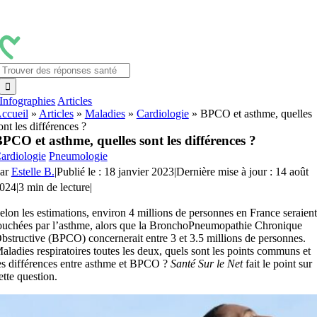
Passer
au
contenu
Rechercher:
Infographies
Articles
ccueil
»
Articles
»
Maladies
»
Cardiologie
»
BPCO et asthme, quelles
ont les différences ?
PCO et asthme, quelles sont les différences ?
ardiologie
Pneumologie
ar
Estelle B.
|
Publié le : 18 janvier 2023
|
Dernière mise à jour : 14 août
024
|
3 min de lecture
|
elon les estimations, environ 4 millions de personnes en France seraient
ouchées par l’asthme, alors que la BronchoPneumopathie Chronique
bstructive (BPCO) concernerait entre 3 et 3.5 millions de personnes.
aladies respiratoires toutes les deux, quels sont les points communs et
es différences entre asthme et BPCO ?
Santé Sur le Net
fait le point sur
ette question.