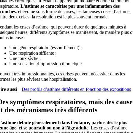
aladies chroniques, affectant l’appareil pulmonaire et donc la fonction
espiratoire.
L’asthme se caractérise par une inflammation des
ronches
, et évolue sous forme de crises, les fameuses crises d’asthme.
ntre deux crises, la respiration est le plus souvent normale.
endant les crises d’asthme, qui peuvent durer de quelques minutes à
uelques heures, différents symptômes se manifestent, de manière plus o
oins intense :
Une gêne respiratoire (essoufflement) ;
Une respiration sifflante ;
Une toux sèche ;
Une sensation d’oppression thoracique.
ouvent très impressionnantes, ces crises peuvent nécessiter dans les
ormes les plus sévères une hospitalisation.
ire aussi
–
Des profils d’asthme différents en fonction des expositions
Des symptômes respiratoires, mais des cause
et des mécanismes très différents
’asthme débute généralement dans l’enfance, parfois dès le plus
eune âge, et se poursuit ou non à l’âge adulte.
Les crises d’asthme