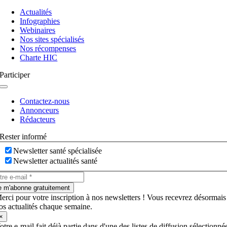
Navigation
à
Actualités
bascule
Infographies
Webinaires
Nos sites spécialisés
Nos récompenses
Charte HIC
Participer
Navigation
à
Contactez-nous
bascule
Annonceurs
Rédacteurs
Rester informé
Newsletter santé spécialisée
Newsletter actualités santé
e m'abonne gratuitement
erci pour votre inscription à nos newsletters ! Vous recevrez désormais
os actualités chaque semaine.
×
otre e-mail fait déjà partie dans d'une des listes de diffusion sélectionné