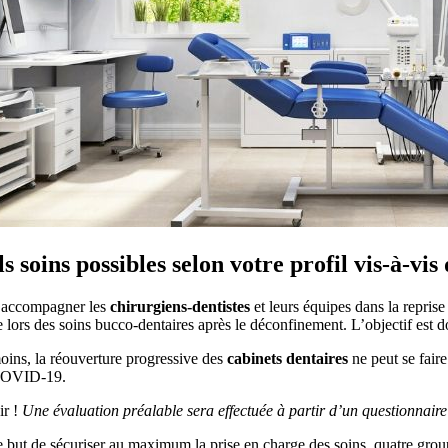
s soins possibles selon votre profil vis-à-v
’accompagner les
chirurgiens-dentistes
et leurs équipes dans la repris
 lors des soins bucco-dentaires après le déconfinement. L’objectif est do
ins, la réouverture progressive des
cabinets dentaires
ne peut se faire
COVID-19.
r !
Une évaluation préalable sera effectuée à partir d’un questionnaire
 but de sécuriser au maximum la prise en charge des soins, quatre groupes