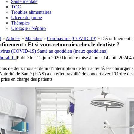
Santé mentale
TOC
Troubles alimentaires
Ulcere de jambe
Thérapies
Urologie / Néphro
l
»
Articles
»
Maladies
»
Coronavirus (COVID-19)
»
Déconfinement : E
finement : Et si vous retourniez chez le dentiste ?
virus (COVID-19)
Santé au quotidien (maux quotidiens)
borah L.
|
Publié le : 12 juin 2020
|
Dernière mise à jour : 14 août 2024
|
4 
lus de deux mois et demi d’interruption de leur activité, les chirurgiens
utorité de Santé (HAS) a en effet travaillé de concert avec l’Ordre de
 prise en charge des patients.