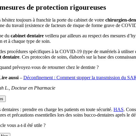
mesures de protection rigoureuses
 hésitez toujours à franchir la porte du cabinet de votre
chirurgien-dent
ne du travail (existence de facteurs de risque de forme grave de COVID
pe du
cabinet dentaire
veillera par ailleurs au respect des mesures d’h
on et à chaque type de soin.
des procédures spécifiques à la COVID-19 (type de matériels à utiliser
t dentaire
. Ces protocoles de soins, élaborés sur la base des connaiss
quand prévoyez-vous de retourner chez le dentiste ?
Lire aussi
–
Déconfinement : Comment stopper la transmission du S
h L., Docteur en Pharmacie
es
 dentaires : prendre en charge les patients en toute sécurité.
HAS
. Cons
es et précautions essentielles lors des soins bucco-dentaires après le 
cle vous a-t-il été utile ?