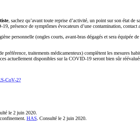
iste
, sachez qu’avant toute reprise d’activité, un point sur son état de s
-19, présence de symptômes évocateurs d’une contamination, contact av
ygiène personnelle (ongles courts, avant-bras dégagés et sera équipée de
 de préférence, traitements médicamenteux) complètent les mesures habit
ances actuellement disponibles sur la COVID-19 seront bien sûr réévalué
ARS-CoV-2?
ulté le 2 juin 2020.
déconfinement.
HAS
. Consulté le 2 juin 2020.