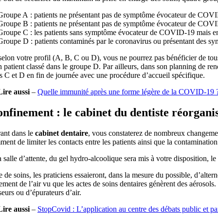
Groupe A : patients ne présentant pas de symptôme évocateur de COVID
Groupe B : patients ne présentant pas de symptôme évocateur de COVID
Groupe C : les patients sans symptôme évocateur de COVID-19 mais en
Groupe D : patients contaminés par le coronavirus ou présentant des s
selon votre profil (A, B, C ou D), vous ne pourrez pas bénéficier de tous 
 patient classé dans le groupe D. Par ailleurs, dans son planning de re
 C et D en fin de journée avec une procédure d’accueil spécifique.
Lire aussi
–
Quelle immunité après une forme légère de la COVID-19 
nfinement : le cabinet du dentiste réorganis
rant dans le
cabinet dentaire
, vous constaterez de nombreux changements :
ent de limiter les contacts entre les patients ainsi que la contaminatio
 salle d’attente, du gel hydro-alcoolique sera mis à votre disposition, l
e de soins, les praticiens essaieront, dans la mesure du possible, d’alte
tement de l’air vu que les actes de soins dentaires génèrent des aérosols
seurs ou d’épurateurs d’air.
Lire aussi
–
StopCovid : L’application au centre des débats public et pa