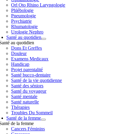
Orl Oto Rhino Laryngologie
Phlébologie
Pneumologie
Psychiatrie
Rhumatologie
Urologie Nephro
Santé au quotidien
Santé au quotidien
Dons Et Greffes
Douleur
Examens Medicaux
Handicap
Projet parentalité
Santé bucco-dentaire
Santé de la vie quotidienne
Santé des séniors
Santé du voyageur
Santé mentale
Santé naturelle
Thérapies
Troubles Du Sommeil
Santé de la femme
Santé de la femme
Cancers Féminins