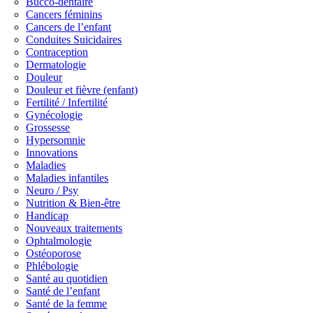
Bucco-dentaire
Cancers féminins
Cancers de l’enfant
Conduites Suicidaires
Contraception
Dermatologie
Douleur
Douleur et fièvre (enfant)
Fertilité / Infertilité
Gynécologie
Grossesse
Hypersomnie
Innovations
Maladies
Maladies infantiles
Neuro / Psy
Nutrition & Bien-être
Handicap
Nouveaux traitements
Ophtalmologie
Ostéoporose
Phlébologie
Santé au quotidien
Santé de l’enfant
Santé de la femme