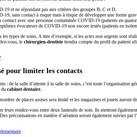
-19 et ne répondant pas aux critères des groupes B, C et D.
-19, sans contact à risque mais à risque de développer une forme gr
 contact avec une personne contaminée COVID-19 (patients en quator
ymptômes évocateurs de COVID-19 non encore testés (patients en isolem
les types de soins. A titre d’exemple, si les actes non urgents sont réal
ndez-vous, le
chirurgien-dentiste
tiendra compte du profil du patient afi
?
é pour limiter les contacts
 de la salle d’attente à la salle de soins, c’est toute l’organisation gén
n du
cabinet dentaire
.
e nombre de places assises sera limité et les magazines et jouets auront d
rner leurs rendez-vous entre deux fauteuils de soin. Ils mettront égaleme
. Des préconisations en matière d’aération seront également suivies par l’
rlementaire