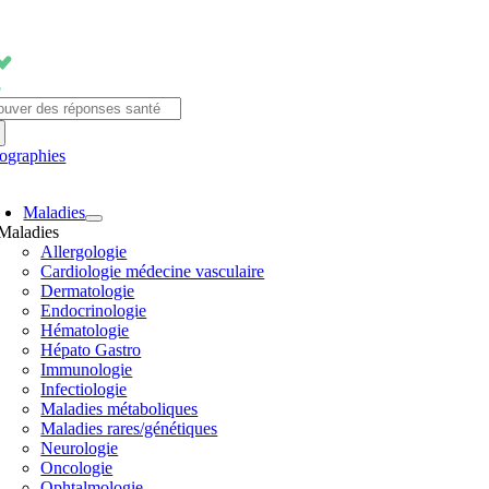
Passer
au
contenu
chercher:
fographies
avigation
Maladies
ascule
Maladies
Allergologie
Cardiologie médecine vasculaire
Dermatologie
Endocrinologie
Hématologie
Hépato Gastro
Immunologie
Infectiologie
Maladies métaboliques
Maladies rares/génétiques
Neurologie
Oncologie
Ophtalmologie