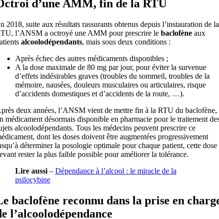
Octroi d’une AMM, fin de la RTU
n 2018, suite aux résultats rassurants obtenus depuis l’instauration de la
TU, l’ANSM a octroyé une AMM pour prescrire le
baclofène
aux
atients
alcoolodépendants
, mais sous deux conditions :
Après échec des autres médicaments disponibles ;
A la dose maximale de 80 mg par jour, pour éviter la survenue
d’effets indésirables graves (troubles du sommeil, troubles de la
mémoire, nausées, douleurs musculaires ou articulaires, risque
d’accidents domestiques et d’accidents de la route, …).
près deux années, l’ANSM vient de mettre fin à la RTU du baclofène,
n médicament désormais disponible en pharmacie pour le traitement de
ujets alcoolodépendants. Tous les médecins peuvent prescrire ce
édicament, dont les doses doivent être augmentées progressivement
usqu’à déterminer la posologie optimale pour chaque patient, cette dose
evant rester la plus faible possible pour améliorer la tolérance.
Lire aussi
–
Dépendance à l’alcool : le miracle de la
psilocybine
Le baclofène reconnu dans la prise en charg
de l’alcoolodépendance