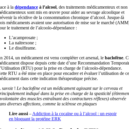
ace à la
dépendance
à l’alcool
, des traitements médicamenteux et non
édicamenteux sont mis en œuvre pour aider au sevrage alcoolique et
révenir la récidive de la consommation chronique d’alcool. Jusque-là
rois médicaments avaient une autorisation de mise sur le marché (AMM
our le traitement de l’alcoolo-dépendance :
L’acamprosate ;
La naltrexone ;
Le disulfirame.
n 2014, un médicament est venu compléter cet arsenal, le
baclofène
. C
édicament dispose depuis cette date d’une Recommandation Temporai
’Utilisation (RTU) pour la prise en charge de l’alcoolo-dépendance.
ette RTU a été mise en place pour encadrer et évaluer l’utilisation de c
édicament dans cette indication thérapeutique précise.
 savoir !
Le baclofène est un médicament agissant sur le cerveau et
rincipalement indiqué dans la prise en charge de la spasticité (étiremen
nvolontaire des muscles entraînant des contractures réflexes) observée
ans diverses affections, comme la sclérose en plaques
Lire aussi
–
Addiction à la cocaïne ou à l’alcool : un espoir
en bloquant la protéine ERK