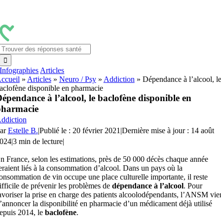
Passer
au
contenu
Rechercher:
Infographies
Articles
ccueil
»
Articles
»
Neuro / Psy
»
Addiction
»
Dépendance à l’alcool, l
aclofène disponible en pharmacie
épendance à l’alcool, le baclofène disponible en
pharmacie
ddiction
ar
Estelle B.
|
Publié le : 20 février 2021
|
Dernière mise à jour : 14 août
024
|
3 min de lecture
|
n France, selon les estimations, près de 50 000 décès chaque année
eraient liés à la consommation d’alcool. Dans un pays où la
onsommation de vin occupe une place culturelle importante, il reste
ifficile de prévenir les problèmes de
dépendance à l’alcool
. Pour
avoriser la prise en charge des patients alcoolodépendants, l’ANSM vie
’annoncer la disponibilité en pharmacie d’un médicament déjà utilisé
epuis 2014, le
baclofène
.