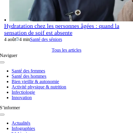
Hydratation chez les personnes âgées : quand la
sensation de soif est absente
4 août
4 min
Santé des séniors
Tous les articles
Naviguer
Navigation
à
Santé des femmes
bascule
Santé des hommes
Bien vieillir & autonomie
Activité physique & nutrition
Infectiologie
Innovation
S’informer
Navigation
à
Actualités
bascule
Infographies