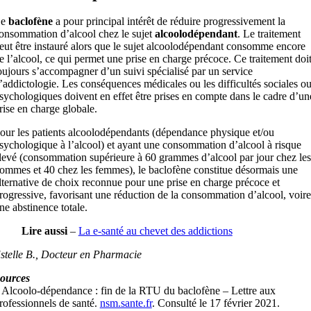
Le
baclofène
a pour principal intérêt de réduire progressivement la
onsommation d’alcool chez le sujet
alcoolodépendant
. Le traitement
eut être instauré alors que le sujet alcoolodépendant consomme encore
e l’alcool, ce qui permet une prise en charge précoce. Ce traitement doi
oujours s’accompagner d’un suivi spécialisé par un service
’addictologie. Les conséquences médicales ou les difficultés sociales o
sychologiques doivent en effet être prises en compte dans le cadre d’un
rise en charge globale.
our les patients alcoolodépendants (dépendance physique et/ou
sychologique à l’alcool) et ayant une consommation d’alcool à risque
levé (consommation supérieure à 60 grammes d’alcool par jour chez les
ommes et 40 chez les femmes), le baclofène constitue désormais une
lternative de choix reconnue pour une prise en charge précoce et
rogressive, favorisant une réduction de la consommation d’alcool, voire
ne abstinence totale.
Lire aussi
–
La e-santé au chevet des addictions
stelle B., Docteur en Pharmacie
ources
 Alcoolo-dépendance : fin de la RTU du baclofène – Lettre aux
rofessionnels de santé.
nsm.sante.fr
. Consulté le 17 février 2021.