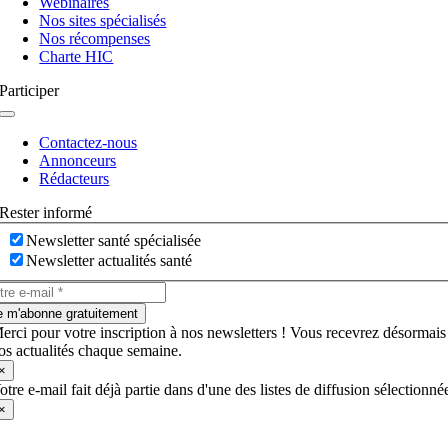
Webinaires
Nos sites spécialisés
Nos récompenses
Charte HIC
Participer
Navigation
à
Contactez-nous
bascule
Annonceurs
Rédacteurs
Rester informé
Newsletter santé spécialisée
Newsletter actualités santé
e m'abonne gratuitement
erci pour votre inscription à nos newsletters ! Vous recevrez désormais
os actualités chaque semaine.
×
otre e-mail fait déjà partie dans d'une des listes de diffusion sélectionné
×