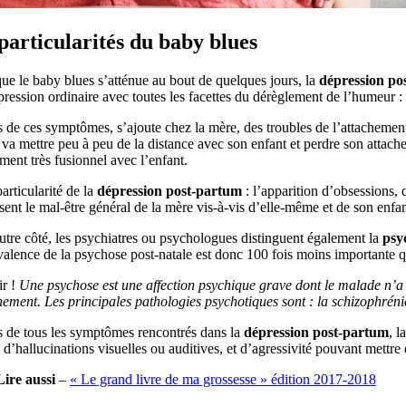
particularités du baby blues
ue le baby blues s’atténue au bout de quelques jours, la
dépression po
ression ordinaire avec toutes les facettes du dérèglement de l’humeur : pl
 de ces symptômes, s’ajoute chez la mère, des troubles de l’attachement 
 va mettre peu à peu de la distance avec son enfant et perdre son attac
ment très fusionnel avec l’enfant.
articularité de la
dépression post-partum
: l’apparition d’obsessions, 
sent le mal-être général de la mère vis-à-vis d’elle-même et de son enfan
tre côté, les psychiatres ou psychologues distinguent également la
psy
alence de la psychose post-natale est donc 100 fois moins importante 
r !
Une psychose est une affection psychique grave dont le malade n’a p
ement. Les principales pathologies psychotiques sont : la schizophrénie,
s de tous les symptômes rencontrés dans la
dépression post-partum
, l
, d’hallucinations visuelles ou auditives, et d’agressivité pouvant mettre
Lire aussi
–
« Le grand livre de ma grossesse » édition 2017-2018