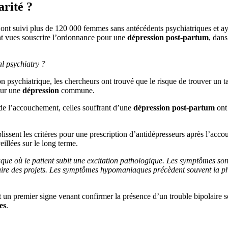
rité ?
 ont suivi plus de 120 000 femmes sans antécédents psychiatriques et ay
sont vues souscrire l’ordonnance pour une
dépression post-partum
, dans
al psychiatry ?
 psychiatrique, les chercheurs ont trouvé que le risque de trouver un t
our une
dépression
commune.
e l’accouchement, celles souffrant d’une
dépression post-partum
ont 
issent les critères pour une prescription d’antidépresseurs après l’acc
veillées sur le long terme.
 où le patient subit une excitation pathologique. Les symptômes sont l
 faire des projets. Les symptômes hypomaniaques précèdent souvent la
 un premier signe venant confirmer la présence d’un trouble bipolaire sou
es
.