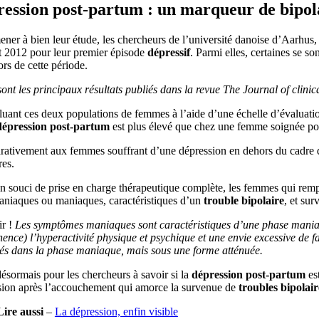
ession post-partum : un marqueur de bipola
ner à bien leur étude, les chercheurs de l’université danoise d’Aarhus,
t 2012 pour leur premier épisode
dépressif
. Parmi elles, certaines se 
rs de cette période.
ont les principaux résultats publiés dans la revue The Journal of clinic
uant ces deux populations de femmes à l’aide d’une échelle d’évaluation
dépression post-partum
est plus élevé que chez une femme soignée p
ativement aux femmes souffrant d’une dépression en dehors du cadre d
res.
 souci de prise en charge thérapeutique complète, les femmes qui rempl
niaques ou maniaques, caractéristiques d’un
trouble bipolaire
, et sur
r !
Les symptômes maniaques sont caractéristiques d’une phase maniaque
ence) l’hyperactivité physique et psychique et une envie excessive de
vés dans la phase maniaque, mais sous une forme atténuée.
ésormais pour les chercheurs à savoir si la
dépression post-partum
est
sion après l’accouchement qui amorce la survenue de
troubles bipolair
Lire aussi
–
La dépression, enfin visible