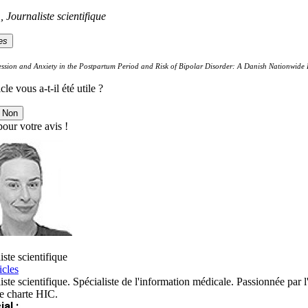
., Journaliste scientifique
es
ssion and Anxiety in the Postpartum Period and Risk of Bipolar Disorder: A Danish Nationwide
cle vous a-t-il été utile ?
Non
our votre avis !
iste scientifique
icles
iste scientifique. Spécialiste de l'information médicale. Passionnée par l
re charte HIC.
al :