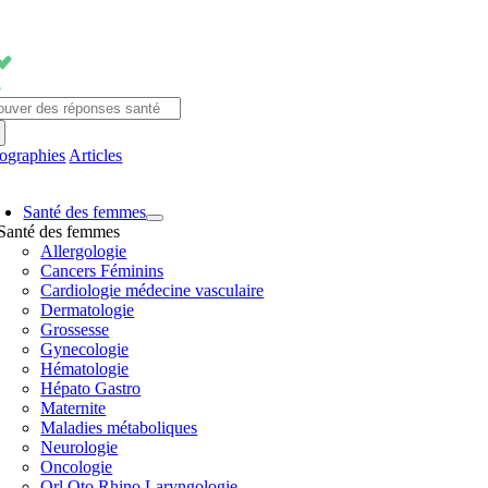
Passer
au
contenu
chercher:
fographies
Articles
avigation
Santé des femmes
ascule
Santé des femmes
Allergologie
Cancers Féminins
Cardiologie médecine vasculaire
Dermatologie
Grossesse
Gynecologie
Hématologie
Hépato Gastro
Maternite
Maladies métaboliques
Neurologie
Oncologie
Orl Oto Rhino Laryngologie