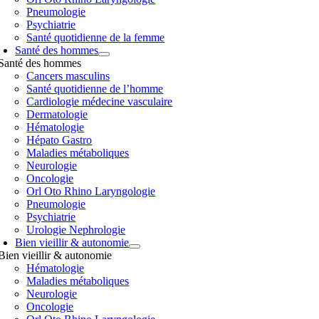
Pneumologie
Psychiatrie
Santé quotidienne de la femme
Santé des hommes
Santé des hommes
Cancers masculins
Santé quotidienne de l’homme
Cardiologie médecine vasculaire
Dermatologie
Hématologie
Hépato Gastro
Maladies métaboliques
Neurologie
Oncologie
Orl Oto Rhino Laryngologie
Pneumologie
Psychiatrie
Urologie Nephrologie
Bien vieillir & autonomie
Bien vieillir & autonomie
Hématologie
Maladies métaboliques
Neurologie
Oncologie