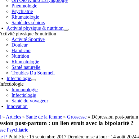
Orl Oto Rhino Laryngologie
Pneumologie
Psychiatrie
Rhumatologie
Santé des séniors
Activité physique & nutrition
Activité physique & nutrition
Activité Sportive
Douleur
Handicap
Nutrition
Rhumatologie
Santé naturelle
Troubles Du Sommeil
Infectiologie
Infectiologie
Immunologie
Infectiologie
Santé du voyageur
Innovation
l
»
Articles
»
Santé de la femme
»
Grossesse
»
Dépression post-partum : 
ssion post-partum : un lien étroit avec la bipolarité ?
sse
Psychiatrie
ie P.
|
Publié le : 15 septembre 2017
|
Dernière mise à jour : 14 août 2024
|