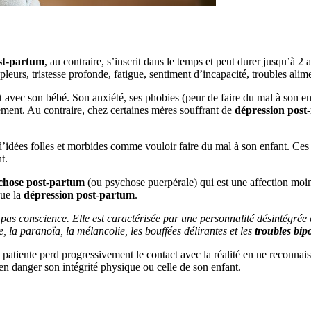
st-partum
, au contraire, s’inscrit dans le temps et peut durer jusqu’à 2
eurs, tristesse profonde, fatigue, sentiment d’incapacité, troubles aliment
avec son bébé. Son anxiété, ses phobies (peur de faire du mal à son enf
hement. Au contraire, chez certaines mères souffrant de
dépression post-
d’idées folles et morbides comme vouloir faire du mal à son enfant. Ces p
t.
chose post-partum
(ou psychose puerpérale) qui est une affection mo
que la
dépression post-partum
.
as conscience. Elle est caractérisée par une personnalité désintégrée e
 la paranoïa, la mélancolie, les bouffées délirantes et les
troubles bip
a patiente perd progressivement le contact avec la réalité en ne reconnai
 en danger son intégrité physique ou celle de son enfant.