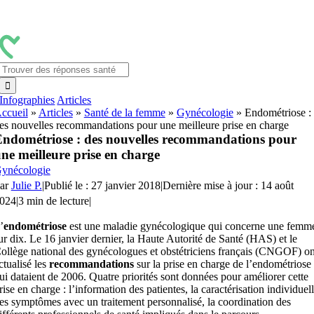
Passer
au
contenu
Rechercher:
Infographies
Articles
ccueil
»
Articles
»
Santé de la femme
»
Gynécologie
»
Endométriose :
es nouvelles recommandations pour une meilleure prise en charge
ndométriose : des nouvelles recommandations pour
ne meilleure prise en charge
ynécologie
ar
Julie P.
|
Publié le : 27 janvier 2018
|
Dernière mise à jour : 14 août
024
|
3 min de lecture
|
’
endométriose
est une maladie gynécologique qui concerne une femm
ur dix. Le 16 janvier dernier, la Haute Autorité de Santé (HAS) et le
ollège national des gynécologues et obstétriciens français (CNGOF) on
ctualisé les
recommandations
sur la prise en charge de l’endométriose
ui dataient de 2006. Quatre priorités sont données pour améliorer cette
rise en charge : l’information des patientes, la caractérisation individuel
es symptômes avec un traitement personnalisé, la coordination des