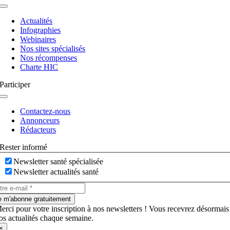
Navigation
à
Actualités
bascule
Infographies
Webinaires
Nos sites spécialisés
Nos récompenses
Charte HIC
Participer
Navigation
à
Contactez-nous
bascule
Annonceurs
Rédacteurs
Rester informé
Newsletter santé spécialisée
Newsletter actualités santé
e m'abonne gratuitement
erci pour votre inscription à nos newsletters ! Vous recevrez désormais
os actualités chaque semaine.
×