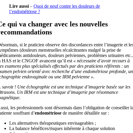
Lire aussi
–
Quoi de neuf contre les douleurs de
l’endométriose ?
Ce qui va changer avec les nouvelles
recommandations
ésormais, si le praticien observe des discordances entre l’imagerie et le
ymptômes (douleurs menstruelles récalcitrantes malgré la prise de
édicaments antidouleurs, douleurs pelviennes, problèmes urinaires etc..
a HAS et le CNGOF avancent qu’il est
« nécessaire d’avoir recours à
es examens plus spécialisés effectués par des praticiens référents : un
xamen pelvien orienté avec recherche d’une endométriose profonde, u
chographie endovaginale ou une IRM pelvienne ».
 savoir !
Une échographie est une technique d’imagerie basée sur les
ltrasons. Un IRM est une technique d’imagerie par résonnance
agnétique.
ussi, les professionnels sont désormais dans l’obligation de conseiller l
atiente souffrant d’
endométriose
de manière détaillée sur :
Les alternatives thérapeutiques envisageables ;
La balance bénéfices/risques inhérente à chaque solution