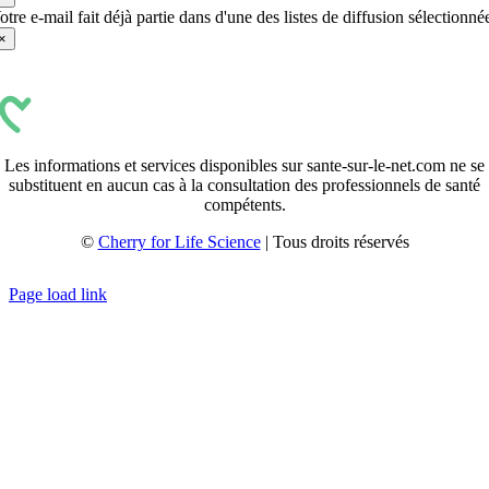
otre e-mail fait déjà partie dans d'une des listes de diffusion sélectionné
×
Les informations et services disponibles sur sante-sur-le-net.com ne se
substituent en aucun cas à la consultation des professionnels de santé
compétents.
©
Cherry for Life Science
| Tous droits réservés
Créé avec
par
zakaru.studio
Page load link