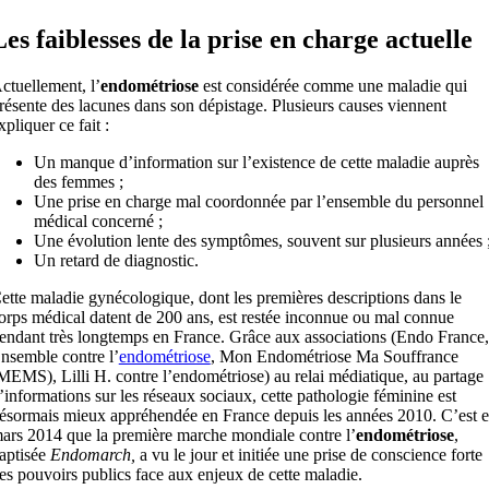
Les faiblesses de la prise en charge actuelle
ctuellement, l’
endométriose
est considérée comme une maladie qui
résente des lacunes dans son dépistage. Plusieurs causes viennent
xpliquer ce fait :
Un manque d’information sur l’existence de cette maladie auprès
des femmes ;
Une prise en charge mal coordonnée par l’ensemble du personnel
médical concerné ;
Une évolution lente des symptômes, souvent sur plusieurs années 
Un retard de diagnostic.
ette maladie gynécologique, dont les premières descriptions dans le
orps médical datent de 200 ans, est restée inconnue ou mal connue
endant très longtemps en France. Grâce aux associations (Endo France,
nsemble contre l’
endométriose
, Mon Endométriose Ma Souffrance
MEMS), Lilli H. contre l’endométriose) au relai médiatique, au partage
’informations sur les réseaux sociaux, cette pathologie féminine est
ésormais mieux appréhendée en France depuis les années 2010. C’est 
ars 2014 que la première marche mondiale contre l’
endométriose
,
aptisée
Endomarch,
a vu le jour et initiée une prise de conscience forte
es pouvoirs publics face aux enjeux de cette maladie.