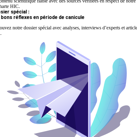
ontenu scientifique fiable avec des sources vérifiées en respect de notre
harte HIC.
sier spécial :
 bons réflexes en période de canicule
ouvez notre dossier spécial avec analyses, interviews d’experts et articl
.