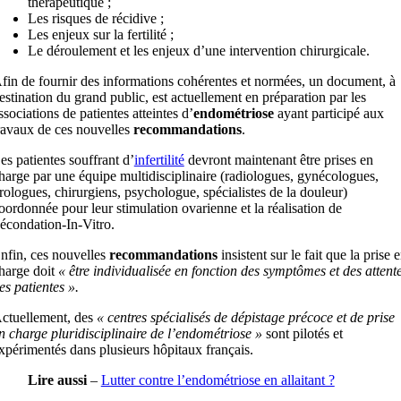
thérapeutique ;
Les risques de récidive ;
Les enjeux sur la fertilité ;
Le déroulement et les enjeux d’une intervention chirurgicale.
fin de fournir des informations cohérentes et normées, un document, à
estination du grand public, est actuellement en préparation par les
ssociations de patientes atteintes d’
endométriose
ayant participé aux
ravaux de ces nouvelles
recommandations
.
es patientes souffrant d’
infertilité
devront maintenant être prises en
harge par une équipe multidisciplinaire (radiologues, gynécologues,
rologues, chirurgiens, psychologue, spécialistes de la douleur)
oordonnée pour leur stimulation ovarienne et la réalisation de
écondation-In-Vitro.
nfin, ces nouvelles
recommandations
insistent sur le fait que la prise 
harge doit
« être individualisée en fonction des symptômes et des attent
es patientes ».
ctuellement, des
« centres spécialisés de dépistage précoce et de prise
n charge pluridisciplinaire de l’endométriose »
sont pilotés et
xpérimentés dans plusieurs hôpitaux français.
Lire aussi
–
Lutter contre l’endométriose en allaitant ?