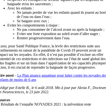
baignade et/ou les sauveteurs ;
Avec les enfants :
Ne jamais perdre de vue les enfants quand ils jouent au bor
de l’eau ou dans l’eau ;
Se baigner avec eux ;
Eviter les comportements à risque :
Ne pas consommer de l’alcool avant ou après la baignade ;
Eviter une forte exposition au soleil avant d’aller nager ;
Rentrer progressivement dans l’eau.
ussi, pour Santé Publique France, la levée des restrictions suite aux
onfinements en raison de la pandémie de Covid-19 peuvent avoir un
mpact sur les noyades. En effet, il n’est pas possible d’exclure un effet
otentiel de ces restrictions et des infections sur l’état de santé global des
lus fragiles et sur un biais dans l’appréciation de ses capacités physique
insi, il est crucial de reprendre la baignade de façon progressive.
ire aussi
–
Le Plan aisance aquatique pour lutter contre les noyades de
nfants de moins de 6 ans
édigé par Estelle B., le 6 août 2018. Mis à jour par Alexia F., Docteur
n Neurosciences, le 23 juin 2022.
ources
 Résultats de l’enquête NOYADES 2021 : la prévention reste