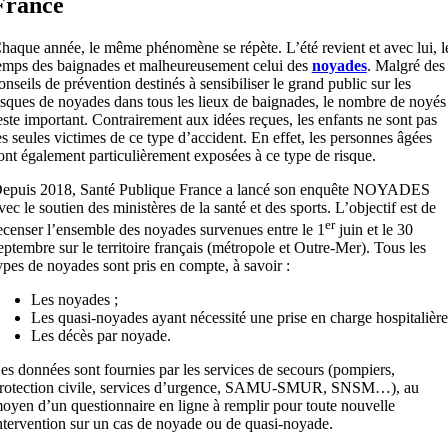
France
haque année, le même phénomène se répète. L’été revient et avec lui, l
emps des baignades et malheureusement celui des
noyades
. Malgré des
onseils de prévention destinés à sensibiliser le grand public sur les
isques de noyades dans tous les lieux de baignades, le nombre de noyés
este important. Contrairement aux idées reçues, les enfants ne sont pas
es seules victimes de ce type d’accident. En effet, les personnes âgées
ont également particulièrement exposées à ce type de risque.
epuis 2018, Santé Publique France a lancé son enquête NOYADES
vec le soutien des ministères de la santé et des sports. L’objectif est de
er
ecenser l’ensemble des noyades survenues entre le 1
juin et le 30
eptembre sur le territoire français (métropole et Outre-Mer). Tous les
ypes de noyades sont pris en compte, à savoir :
Les noyades ;
Les quasi-noyades ayant nécessité une prise en charge hospitalière
Les décès par noyade.
es données sont fournies par les services de secours (pompiers,
rotection civile, services d’urgence, SAMU-SMUR, SNSM…), au
oyen d’un questionnaire en ligne à remplir pour toute nouvelle
ntervention sur un cas de noyade ou de quasi-noyade.