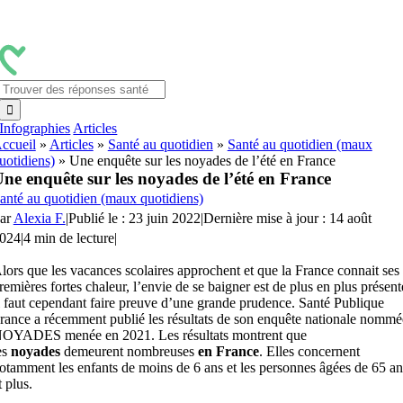
Passer
au
contenu
Rechercher:
Infographies
Articles
ccueil
»
Articles
»
Santé au quotidien
»
Santé au quotidien (maux
uotidiens)
»
Une enquête sur les noyades de l’été en France
ne enquête sur les noyades de l’été en France
anté au quotidien (maux quotidiens)
ar
Alexia F.
|
Publié le : 23 juin 2022
|
Dernière mise à jour : 14 août
024
|
4 min de lecture
|
lors que les vacances scolaires approchent et que la France connait ses
remières fortes chaleur, l’envie de se baigner est de plus en plus présent
l faut cependant faire preuve d’une grande prudence. Santé Publique
rance a récemment publié les résultats de son enquête nationale nommé
OYADES menée en 2021. Les résultats montrent que
es
noyades
demeurent nombreuses
en France
. Elles concernent
otamment les enfants de moins de 6 ans et les personnes âgées de 65 an
t plus.