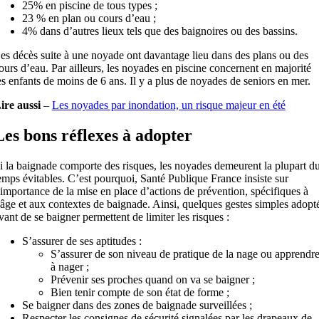
25% en piscine de tous types ;
23 % en plan ou cours d’eau ;
4% dans d’autres lieux tels que des baignoires ou des bassins.
es décès suite à une noyade ont davantage lieu dans des plans ou des
ours d’eau. Par ailleurs, les noyades en piscine concernent en majorité
es enfants de moins de 6 ans. Il y a plus de noyades de seniors en mer.
ire aussi
–
Les noyades par inondation, un risque majeur en été
Les bons réflexes à adopter
i la baignade comporte des risques, les noyades demeurent la plupart d
emps évitables. C’est pourquoi, Santé Publique France insiste sur
’importance de la mise en place d’actions de prévention, spécifiques à
’âge et aux contextes de baignade. Ainsi, quelques gestes simples adopt
vant de se baigner permettent de limiter les risques :
S’assurer de ses aptitudes :
S’assurer de son niveau de pratique de la nage ou apprendr
à nager ;
Prévenir ses proches quand on va se baigner ;
Bien tenir compte de son état de forme ;
Se baigner dans des zones de baignade surveillées ;
Respecter les consignes de sécurité signalées par les drapeaux de