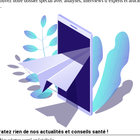
ouvez notre dossier spécial avec analyses, interviews d’experts et articl
.
ratez rien de nos actualités et conseils santé !