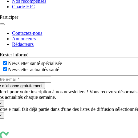
Nos récompenses
Charte HIC
Participer
Navigation
à
Contactez-nous
bascule
Annonceurs
Rédacteurs
Rester informé
Newsletter santé spécialisée
Newsletter actualités santé
e m'abonne gratuitement
erci pour votre inscription à nos newsletters ! Vous recevrez désormais
os actualités chaque semaine.
×
otre e-mail fait déjà partie dans d'une des listes de diffusion sélectionné
×