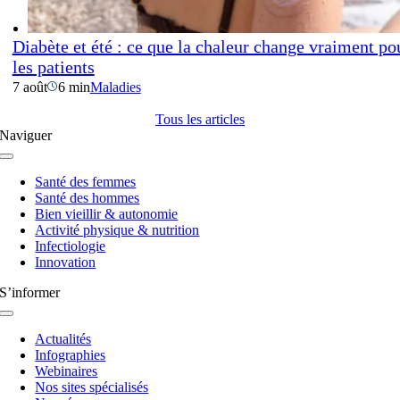
Diabète et été : ce que la chaleur change vraiment po
les patients
7 août
6 min
Maladies
Tous les articles
Naviguer
Navigation
à
Santé des femmes
bascule
Santé des hommes
Bien vieillir & autonomie
Activité physique & nutrition
Infectiologie
Innovation
S’informer
Navigation
à
Actualités
bascule
Infographies
Webinaires
Nos sites spécialisés