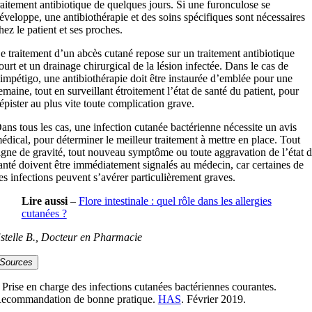
raitement antibiotique de quelques jours. Si une furonculose se
éveloppe, une antibiothérapie et des soins spécifiques sont nécessaires
hez le patient et ses proches.
e traitement d’un abcès cutané repose sur un traitement antibiotique
ourt et un drainage chirurgical de la lésion infectée. Dans le cas de
’impétigo, une antibiothérapie doit être instaurée d’emblée pour une
emaine, tout en surveillant étroitement l’état de santé du patient, pour
épister au plus vite toute complication grave.
ans tous les cas, une infection cutanée bactérienne nécessite un avis
édical, pour déterminer le meilleur traitement à mettre en place. Tout
igne de gravité, tout nouveau symptôme ou toute aggravation de l’état 
anté doivent être immédiatement signalés au médecin, car certaines de
es infections peuvent s’avérer particulièrement graves.
Lire aussi
–
Flore intestinale : quel rôle dans les allergies
cutanées ?
stelle B., Docteur en Pharmacie
Sources
 Prise en charge des infections cutanées bactériennes courantes.
ecommandation de bonne pratique.
HAS
. Février 2019.