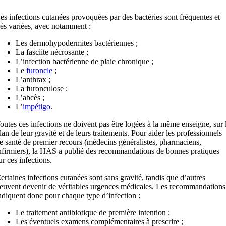
es infections cutanées provoquées par des bactéries sont fréquentes et
rès variées, avec notamment :
Les dermohypodermites bactériennes ;
La fasciite nécrosante ;
L’infection bactérienne de plaie chronique ;
Le
furoncle
;
L’anthrax ;
La furonculose ;
L’abcès ;
L’
impétigo
.
outes ces infections ne doivent pas être logées à la même enseigne, sur 
lan de leur gravité et de leurs traitements. Pour aider les professionnels
e santé de premier recours (médecins généralistes, pharmaciens,
nfirmiers), la HAS a publié des recommandations de bonnes pratiques
ur ces infections.
ertaines infections cutanées sont sans gravité, tandis que d’autres
euvent devenir de véritables urgences médicales. Les recommandations
ndiquent donc pour chaque type d’infection :
Le traitement antibiotique de première intention ;
Les éventuels examens complémentaires à prescrire ;