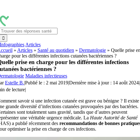
Passer
au
contenu
Rechercher:
Infographies
Articles
ccueil
»
Articles
»
Santé au quotidien
»
Dermatologie
»
Quelle prise e
harge pour les différentes infections cutanées bactériennes ?
uelle prise en charge pour les différentes infections
utanées bactériennes ?
ermatologie
Maladies infectieuses
ar
Estelle B.
|
Publié le : 2 mai 2019
|
Dernière mise à jour : 14 août 2024
|
in de lecture
|
omment savoir si une infection cutanée est grave ou bénigne ? Il existe
ne grande diversité d’infections cutanées provoquées par des bactéries.
ertaines sont totalement sans gravité, tandis que d’autres peuvent
eprésenter une véritable urgence médicale. La
Haute Autorité de Santé
HAS) a publié récemment des
recommandations de bonnes pratique
our optimiser la prise en charge de ces infections.