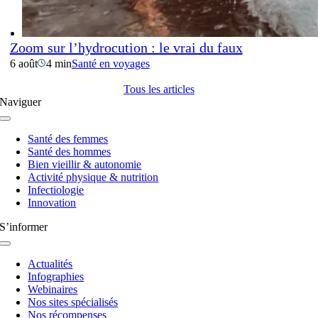
Zoom sur l’hydrocution : le vrai du faux
6 août
4 min
Santé en voyages
Tous les articles
Naviguer
Navigation
à
Santé des femmes
bascule
Santé des hommes
Bien vieillir & autonomie
Activité physique & nutrition
Infectiologie
Innovation
S’informer
Navigation
à
Actualités
bascule
Infographies
Webinaires
Nos sites spécialisés
Nos récompenses