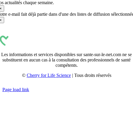
os actualités chaque semaine.
×
otre e-mail fait déjà partie dans d'une des listes de diffusion sélectionné
×
Les informations et services disponibles sur sante-sur-le-net.com ne se
substituent en aucun cas à la consultation des professionnels de santé
compétents.
©
Cherry for Life Science
| Tous droits réservés
Créé avec
par
zakaru.studio
Page load link