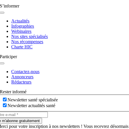
S’informer
Navigation
à
Actualités
bascule
Infographies
Webinaires
Nos sites spécialisés
Nos récompenses
Charte HIC
Participer
Navigation
à
Contactez-nous
bascule
Annonceurs
Rédacteurs
Rester informé
Newsletter santé spécialisée
Newsletter actualités santé
e m'abonne gratuitement
erci pour votre inscription à nos newsletters ! Vous recevrez désormais