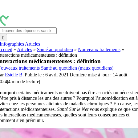
Passer
au
contenu
Rechercher:
Infographies
Articles
ccueil
»
Articles
»
Santé au quotidien
»
Nouveaux traitements
»
nteractions médicamenteuses : définition
nteractions médicamenteuses : définition
ouveaux traitements
Santé au quotidien (maux quotidiens)
ar
Estelle B.
|
Publié le : 6 avril 2021
|
Dernière mise à jour : 14 août
024
|
4 min de lecture
|
ourquoi certains médicaments ne doivent pas être associés ou nécessite
’être pris à distance les uns des autres ? Pourquoi l’automédication est à
viter chez les personnes atteintes de maladies chroniques ? En cause, le
nteractions médicamenteuses.
Santé Sur le Net
vous explique ce que son
es interactions médicamenteuses, quelles sont leurs conséquences et
omment s’en prémunir.