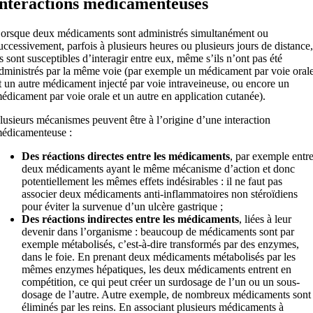
interactions médicamenteuses
orsque deux médicaments sont administrés simultanément ou
uccessivement, parfois à plusieurs heures ou plusieurs jours de distance,
ls sont susceptibles d’interagir entre eux, même s’ils n’ont pas été
dministrés par la même voie (par exemple un médicament par voie oral
t un autre médicament injecté par voie intraveineuse, ou encore un
édicament par voie orale et un autre en application cutanée).
lusieurs mécanismes peuvent être à l’origine d’une interaction
édicamenteuse :
Des réactions directes entre les médicaments
, par exemple entr
deux médicaments ayant le même mécanisme d’action et donc
potentiellement les mêmes effets indésirables : il ne faut pas
associer deux médicaments anti-inflammatoires non stéroïdiens
pour éviter la survenue d’un ulcère gastrique ;
Des réactions indirectes entre les médicaments
, liées à leur
devenir dans l’organisme : beaucoup de médicaments sont par
exemple métabolisés, c’est-à-dire transformés par des enzymes,
dans le foie. En prenant deux médicaments métabolisés par les
mêmes enzymes hépatiques, les deux médicaments entrent en
compétition, ce qui peut créer un surdosage de l’un ou un sous-
dosage de l’autre. Autre exemple, de nombreux médicaments sont
éliminés par les reins. En associant plusieurs médicaments à