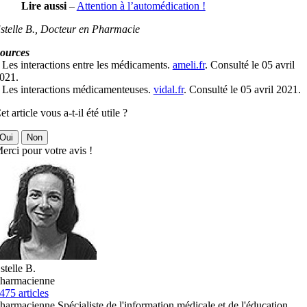
Lire aussi
–
Attention à l’automédication !
stelle B., Docteur en Pharmacie
ources
 Les interactions entre les médicaments.
ameli.fr
. Consulté le 05 avril
021.
 Les interactions médicamenteuses.
vidal.fr
. Consulté le 05 avril 2021.
et article vous a-t-il été utile ?
Oui
Non
erci pour votre avis !
stelle B.
harmacienne
475 articles
harmacienne Spécialiste de l'information médicale et de l'éducation