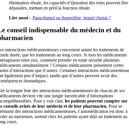
élimination rénale, les capacités d’épuration des reins peuvent être
dépassées, mettant en péril la fonction rénale.
Lire aussi
–
Paracétamol ou ibuprofène, lequel choisir ?
Le conseil indispensable du médecin et du
pharmacien
es interactions médicamenteuses concernent autant les traitements de
ourte durée, que les traitements au long cours. Si tous les médicaments
nteragissent entre eux, comment prendre en toute sécurité plusieurs
édicaments simultanément ? Certains médicaments présentent certes
oins d’interactions que d’autres. Certaines interactions médicamenteus
nt également peu d’impact, tandis que d’autres peuvent avoir des
onséquences dramatiques.
ire la longue liste des interactions médicamenteuses de chacun de ses
édicaments devient vite une jungle inextricable d’informations
ncompréhensibles. Pour y voir clair,
les patients peuvent compter sur
es conseils avisés de leur médecin et de leur pharmacien.
Pour se
rémunir des interactions médicamenteuses, l’automédication est donc à
viter au maximum, surtout chez les patients ayant déjà un traitement au
ong cours.