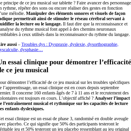
e principe de ce jeu musical sur tablette ? Faire avancer des personnage
n rythme, répéter des sons ou encore réaliser des gestes en fonction
’une mélodie.
Manipuler des éléments sonores et visuels de façon
udique permettrait ainsi de stimuler le réseau cérébral servant à
luidifier la lecture ou le langage.
Il faut dire que la reconnaissance et
’analyse du rythme musical font appel à des chemins neuronaux
emblables à ceux utilisés dans la reconnaissance du rythme du langage.
ire aussi
–
Troubles dys : Dyspraxie, dyslexie, dysorthographie,
yscalculie, dysphasie…
Un essai clinique pour démontrer l’efficacit
de ce jeu musical
our démontrer l’efficacité de ce jeu musical sur les troubles spécifiques
e l’apprentissage, un essai clinique est en cours depuis septembre
ernier. Il concerne 160 enfants âgés de 7 à 11 ans et le recrutement des
olontaires est toujours en cours. L’objectif affiché ?
Analyser l’impact
e l’entraînement musical et rythmique sur les capacités de lecture
es enfants dyslexiques.
et essai clinique est un essai de phase 3, randomisé en double aveugle
vec placebo. Ce qui signifie que 50% des participants testeront le
éritable jeu et 50% testeront un jeu placebo ressemblant au jeu original