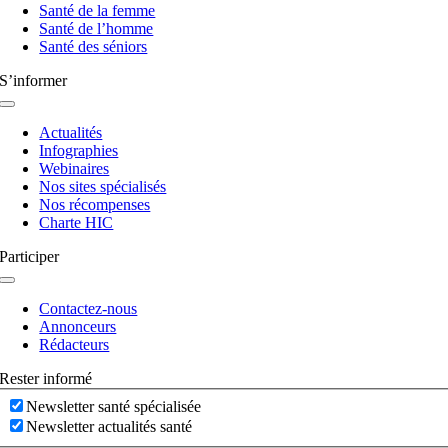
Santé de la femme
Santé de l’homme
Santé des séniors
S’informer
Navigation
à
Actualités
bascule
Infographies
Webinaires
Nos sites spécialisés
Nos récompenses
Charte HIC
Participer
Navigation
à
Contactez-nous
bascule
Annonceurs
Rédacteurs
Rester informé
Newsletter santé spécialisée
Newsletter actualités santé