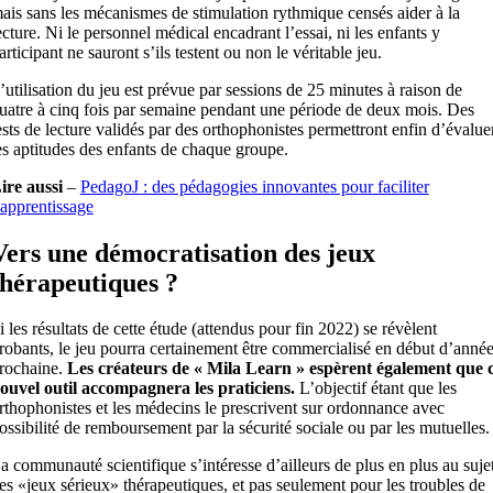
ais sans les mécanismes de stimulation rythmique censés aider à la
ecture. Ni le personnel médical encadrant l’essai, ni les enfants y
articipant ne sauront s’ils testent ou non le véritable jeu.
’utilisation du jeu est prévue par sessions de 25 minutes à raison de
uatre à cinq fois par semaine pendant une période de deux mois. Des
ests de lecture validés par des orthophonistes permettront enfin d’évalue
es aptitudes des enfants de chaque groupe.
ire aussi
–
PedagoJ : des pédagogies innovantes pour faciliter
’apprentissage
Vers une démocratisation des jeux
thérapeutiques ?
i les résultats de cette étude (attendus pour fin 2022) se révèlent
robants, le jeu pourra certainement être commercialisé en début d’anné
rochaine.
Les créateurs de « Mila Learn » espèrent également que 
ouvel outil accompagnera les praticiens.
L’objectif étant que les
rthophonistes et les médecins le prescrivent sur ordonnance avec
ossibilité de remboursement par la sécurité sociale ou par les mutuelles.
a communauté scientifique s’intéresse d’ailleurs de plus en plus au suje
es «jeux sérieux» thérapeutiques, et pas seulement pour les troubles de