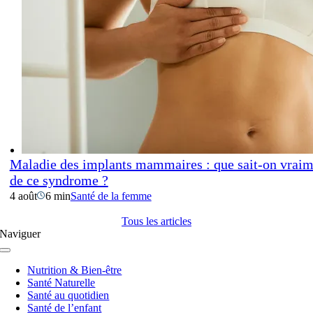
Maladie des implants mammaires : que sait-on vraim
de ce syndrome ?
4 août
6 min
Santé de la femme
Tous les articles
Naviguer
Navigation
à
Nutrition & Bien-être
bascule
Santé Naturelle
Santé au quotidien
Santé de l’enfant