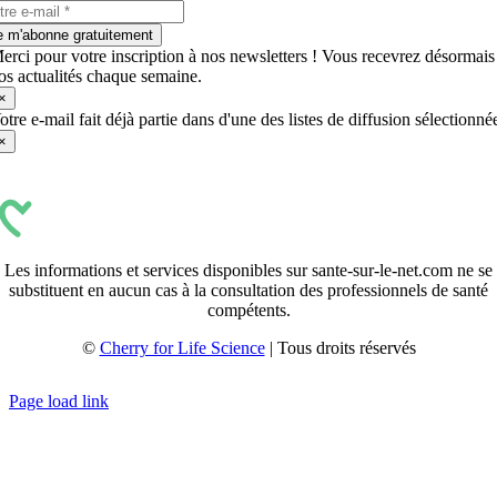
e m'abonne gratuitement
erci pour votre inscription à nos newsletters ! Vous recevrez désormais
os actualités chaque semaine.
×
otre e-mail fait déjà partie dans d'une des listes de diffusion sélectionné
×
Les informations et services disponibles sur sante-sur-le-net.com ne se
substituent en aucun cas à la consultation des professionnels de santé
compétents.
©
Cherry for Life Science
| Tous droits réservés
Créé avec
par
zakaru.studio
Page load link