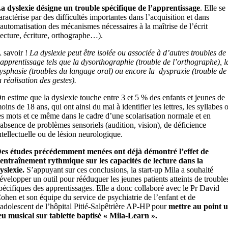
a dyslexie désigne un trouble spécifique de l’apprentissage
. Elle se
aractérise par des difficultés importantes dans l’acquisition et dans
’automatisation des mécanismes nécessaires à la maîtrise de l’écrit
lecture, écriture, orthographe…).
 savoir !
La dyslexie peut être isolée ou associée à d’autres troubles de
’apprentissage tels que la dysorthographie (trouble de l’orthographe), l
ysphasie (troubles du langage oral) ou encore la dyspraxie (trouble de
a réalisation des gestes).
n estime que la dyslexie touche entre 3 et 5 % des enfants et jeunes de
oins de 18 ans, qui ont ainsi du mal à identifier les lettres, les syllabes 
es mots et ce même dans le cadre d’une scolarisation normale et en
’absence de problèmes sensoriels (audition, vision), de déficience
ntellectuelle ou de lésion neurologique.
es études précédemment menées ont déjà démontré l’effet de
’entraînement rythmique sur les capacités de lecture dans la
yslexie.
S’appuyant sur ces conclusions, la start-up Mila a souhaité
évelopper un outil pour rééduquer les jeunes patients atteints de trouble
pécifiques des apprentissages. Elle a donc collaboré avec le Pr David
ohen et son équipe du service de psychiatrie de l’enfant et de
’adolescent de l’hôpital Pitié-Salpêtrière AP-HP pour
mettre au point 
eu musical sur tablette baptisé « Mila-Learn ».