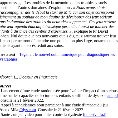
’apprentissage. Les troubles de la mémoire ou les troubles visuels
onstituent d’autres domaines d’exploration :
« Nous avons choisi
’accompagner dès le début la start-up Mila car son objet correspond
leinement au souhait de mon équipe de développer des jeux sérieux
ans le domaine des troubles du neurodéveloppement. Ces jeux sérieux
utre leur agenda éducatif intrinsèque permettent aussi de toucher des
nfants à distance des centres d’expertises. »
, explique le Pr David
ohen. Nul doute que ces nouveaux outils digitaux sauront trouver leur
lace et permettront d’atteindre une population plus large, notamment les
atients ayant un accès réduit aux soins.
ire aussi
–
Tegami : le nouvel outil numérique pour diagnostiquer les
ysgraphies
éborah L., Docteur en Pharmacie
ources
 Lancement d’une étude randomisée pour évaluer l’impact d’un serious
ame sur les capacités de lecture des enfants souffrant de dyslexie
aphp.f
onsulté le 21 février 2022.
 Appel à candidatures pour participer à une étude d’impact du jeu
érieux Mila
ffdys.com
. Consulté le 21 février 2022.
 Santé : un jeu vidéo pour lutter contre la dyslexie
francetvinfo.fr
.