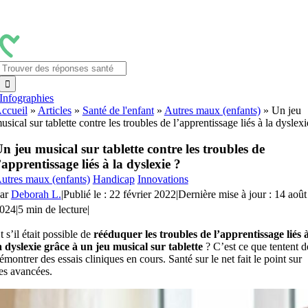
Passer
au
contenu
Rechercher:
Infographies
ccueil
»
Articles
»
Santé de l'enfant
»
Autres maux (enfants)
»
Un jeu
usical sur tablette contre les troubles de l’apprentissage liés à la dyslexi
n jeu musical sur tablette contre les troubles de
’apprentissage liés à la dyslexie ?
utres maux (enfants)
Handicap
Innovations
ar
Deborah L.
|
Publié le : 22 février 2022
|
Dernière mise à jour : 14 août
024
|
5 min de lecture
|
t s’il était possible de
rééduquer les troubles de l’apprentissage liés 
a dyslexie grâce à un jeu musical sur tablette
? C’est ce que tentent d
émontrer des essais cliniques en cours. Santé sur le net fait le point sur
es avancées.