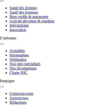
Navigation
à
Santé des femmes
bascule
Santé des hommes
Bien vieillir & autonomie
Activité physique & nutrition
Infectiologie
Innovation
S’informer
Navigation
à
Actualités
bascule
Infographies
Webinaires
Nos sites spécialisés
Nos récompenses
Charte HIC
Participer
Navigation
à
Contactez-nous
bascule
Annonceurs
Rédacteurs