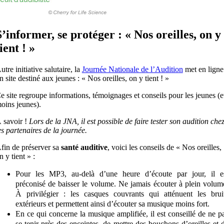
S’informer, se protéger : « Nos oreilles, on y
ient ! »
utre initiative salutaire, la
Journée Nationale de l’Audition
met en ligne
n site destiné aux jeunes : « Nos oreilles, on y tient ! »
e site regroupe informations, témoignages et conseils pour les jeunes (e
oins jeunes).
 savoir !
Lors de la JNA, il est possible de faire tester son audition che
es partenaires de la journée.
fin de préserver sa
santé auditive
, voici les conseils de « Nos oreilles,
n y tient » :
Pour les MP3, au-delà d’une heure d’écoute par jour, il e
préconisé de baisser le volume. Ne jamais écouter à plein volum
À privilégier : les casques couvrants qui atténuent les brui
extérieurs et permettent ainsi d’écouter sa musique moins fort.
En ce qui concerne la musique amplifiée, il est conseillé de ne p
se tenir près des enceintes, de mettre des bouchons d’oreilles et 