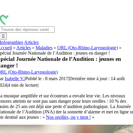
Passer
au
contenu
Rechercher:
Infographies
Articles
ccueil
»
Articles
»
Maladies
»
ORL (Oto-Rhino-Laryngologie)
»
pécial Journée Nationale de l’Audition : jeunes en danger !
pécial Journée Nationale de l’Audition : jeunes en
anger !
RL (Oto-Rhino-Laryngologie)
ar
Isabelle V.
|
Publié le : 8 mars 2017
|
Dernière mise à jour : 14 août
024
|
4 min de lecture
|
a musique amplifiée et sur écouteurs a envahi leur vie. Les niveaux
onores atteints ne sont pas sans danger pour leurs oreilles : 10 % des
oins de 25 ans ont déjà une perte d’audition pathologique. La Journée
ationale de l’Audition (JNA) tire la sonnette d’alarme et met en ligne u
ite destiné aux jeunes : «
Nos oreilles, on y tient !
»