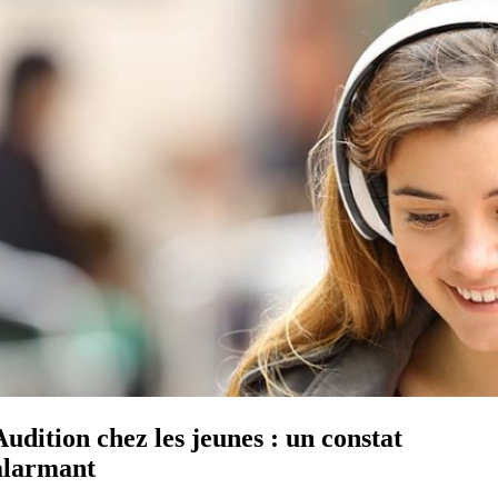
Audition chez les jeunes : un constat
alarmant