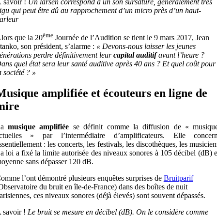
 savoir !
Un larsen correspond à un son sursaturé, généralement très
igu qui peut être dû au rapprochement d’un micro près d’un haut-
arleur
ème
lors que la 20
Journée de l’Audition se tient le 9 mars 2017, Jean
tanko, son président, s’alarme :
« Devons-nous laisser les jeunes
énérations perdre définitivement leur
capital auditif
avant l’heure ?
ans quel état sera leur santé auditive après 40 ans ? Et quel coût pour
a société ? »
Musique amplifiée et écouteurs en ligne de
mire
La
musique amplifiée
se définit comme la diffusion de « musiqu
ctuelles » par l’intermédiaire d’amplificateurs. Elle concer
ssentiellement : les concerts, les festivals, les discothèques, les musicien
a loi a fixé la limite autorisée des niveaux sonores à 105 décibel (dB) 
oyenne sans dépasser 120 dB.
omme l’ont démontré plusieurs enquêtes surprises de
Bruitparif
Observatoire du bruit en île-de-France) dans des boîtes de nuit
arisiennes, ces niveaux sonores (déjà élevés) sont souvent dépassés.
 savoir !
Le bruit se mesure en décibel (dB). On le considère comme