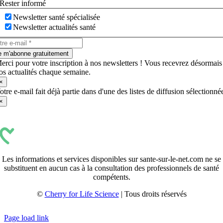
Rester informé
Newsletter santé spécialisée
Newsletter actualités santé
e m'abonne gratuitement
erci pour votre inscription à nos newsletters ! Vous recevrez désormais
os actualités chaque semaine.
×
otre e-mail fait déjà partie dans d'une des listes de diffusion sélectionné
×
Les informations et services disponibles sur sante-sur-le-net.com ne se
substituent en aucun cas à la consultation des professionnels de santé
compétents.
©
Cherry for Life Science
| Tous droits réservés
Créé avec
par
zakaru.studio
Page load link