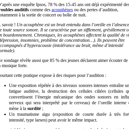
’après une enquête Ipsos, 78 % des 15-45 ans ont déjà expérimenté de
roubles auditifs
comme des
acouphènes
ou des pertes d’audition,
otamment à la sortie de concert ou boîte de nuit.
 savoir !
Un acouphène est un bruit entendu dans l’oreille en l’absenc
e toute source sonore. Il se caractérise par un sifflement, grésillement 
n bourdonnement. Chroniques, les acouphènes affectent la qualité de v
dépression, insomnies, problème de concentration…). Ils peuvent être
ccompagnés d’hyperacousie (intolérance au bruit, même d’intensité
ormale).
e sondage révèle aussi que 85 % des jeunes déclarent aimer écouter de
a musique forte.
ourtant cette pratique expose à des risques pour l’audition :
Une exposition répétée à des niveaux sonores intenses entraîne u
fatigue auditive, la destruction des cellules ciliées (cellules q
convertissent l’énergie mécanique des ondes sonores en infl
nerveux qui sera interprété par le cerveau) de l’oreille interne 
mène à la
surdité
;
Un traumatisme aigu (exposition de courte durée à très for
intensité, type larsen) peut avoir le même impact.