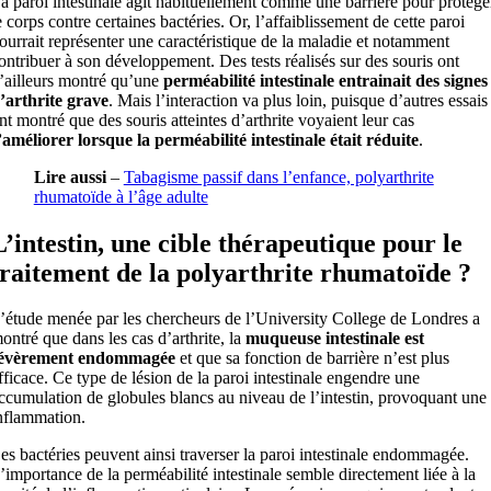
a paroi intestinale agit habituellement comme une barrière pour protége
e corps contre certaines bactéries. Or, l’affaiblissement de cette paroi
ourrait représenter une caractéristique de la maladie et notamment
ontribuer à son développement. Des tests réalisés sur des souris ont
’ailleurs montré qu’une
perméabilité intestinale entrainait des signes
’arthrite grave
. Mais l’interaction va plus loin, puisque d’autres essais
nt montré que des souris atteintes d’arthrite voyaient leur cas
’améliorer lorsque la perméabilité intestinale était réduite
.
Lire aussi
–
Tabagisme passif dans l’enfance, polyarthrite
rhumatoïde à l’âge adulte
L’intestin, une cible thérapeutique pour le
traitement de la polyarthrite rhumatoïde ?
’étude menée par les chercheurs de l’University College de Londres a
ontré que dans les cas d’arthrite, la
muqueuse intestinale est
évèrement endommagée
et que sa fonction de barrière n’est plus
fficace. Ce type de lésion de la paroi intestinale engendre une
ccumulation de globules blancs au niveau de l’intestin, provoquant une
nflammation.
es bactéries peuvent ainsi traverser la paroi intestinale endommagée.
’importance de la perméabilité intestinale semble directement liée à la