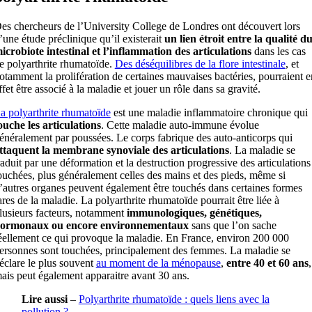
es chercheurs de l’University College de Londres ont découvert lors
’une étude préclinique qu’il existerait
un lien étroit entre la qualité d
icrobiote intestinal et l’inflammation des articulations
dans les cas
e polyarthrite rhumatoïde.
Des déséquilibres de la flore intestinale
, et
otamment la prolifération de certaines mauvaises bactéries, pourraient e
ffet être associé à la maladie et jouer un rôle dans sa gravité.
a polyarthrite rhumatoïde
est une maladie inflammatoire chronique qui
ouche les articulations
. Cette maladie auto-immune évolue
énéralement par poussées. Le corps fabrique des auto-anticorps qui
ttaquent la membrane synoviale des articulations
. La maladie se
raduit par une déformation et la destruction progressive des articulations
ouchées, plus généralement celles des mains et des pieds, même si
’autres organes peuvent également être touchés dans certaines formes
ares de la maladie. La polyarthrite rhumatoïde pourrait être liée à
lusieurs facteurs, notamment
immunologiques, génétiques,
ormonaux ou encore environnementaux
sans que l’on sache
éellement ce qui provoque la maladie. En France, environ 200 000
ersonnes sont touchées, principalement des femmes. La maladie se
éclare le plus souvent
au moment de la ménopause
,
entre 40 et 60 ans
,
ais peut également apparaitre avant 30 ans.
Lire aussi
–
Polyarthrite rhumatoïde : quels liens avec la
pollution ?