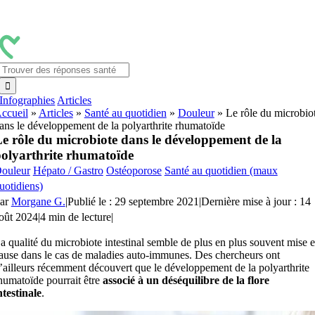
Passer
au
contenu
Rechercher:
Infographies
Articles
ccueil
»
Articles
»
Santé au quotidien
»
Douleur
»
Le rôle du microbio
ans le développement de la polyarthrite rhumatoïde
e rôle du microbiote dans le développement de la
olyarthrite rhumatoïde
ouleur
Hépato / Gastro
Ostéoporose
Santé au quotidien (maux
uotidiens)
ar
Morgane G.
|
Publié le : 29 septembre 2021
|
Dernière mise à jour : 14
oût 2024
|
4 min de lecture
|
a qualité du microbiote intestinal semble de plus en plus souvent mise 
ause dans le cas de maladies auto-immunes. Des chercheurs ont
’ailleurs récemment découvert que le développement de la polyarthrite
humatoïde pourrait être
associé à un déséquilibre de la flore
ntestinale
.