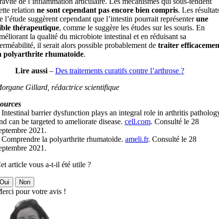
ravité de l’inflammation articulaire. Les mécanismes qui sous-tendent
ette relation
ne sont cependant pas encore bien compris
. Les résultat
e l’étude suggèrent cependant que l’intestin pourrait représenter
une
ible thérapeutique
, comme le suggère les études sur les souris. En
méliorant la qualité du microbiote intestinal et en réduisant sa
erméabilité, il serait alors possible probablement de
traiter efficacemen
a polyarthrite rhumatoïde
.
Lire aussi
–
Des traitements curatifs contre l’arthrose ?
organe Gillard, rédactrice scientifique
ources
 Intestinal barrier dysfunction plays an integral role in arthritis patholog
nd can be targeted to ameliorate disease.
cell.com
. Consulté le 28
eptembre 2021.
 Comprendre la polyarthrite rhumatoïde.
ameli.fr
. Consulté le 28
eptembre 2021.
et article vous a-t-il été utile ?
Oui
Non
erci pour votre avis !