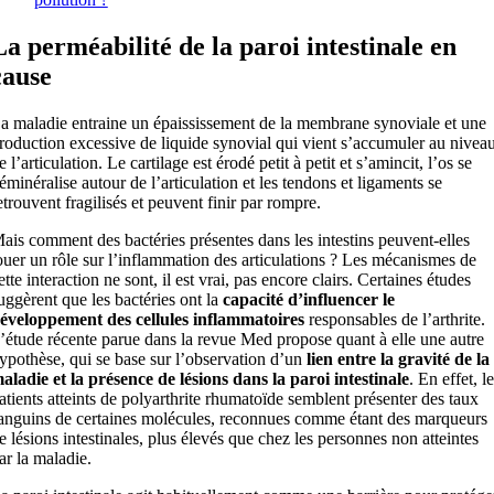
La perméabilité de la paroi intestinale en
cause
a maladie entraine un épaississement de la membrane synoviale et une
roduction excessive de liquide synovial qui vient s’accumuler au nivea
e l’articulation. Le cartilage est érodé petit à petit et s’amincit, l’os se
éminéralise autour de l’articulation et les tendons et ligaments se
etrouvent fragilisés et peuvent finir par rompre.
ais comment des bactéries présentes dans les intestins peuvent-elles
ouer un rôle sur l’inflammation des articulations ? Les mécanismes de
ette interaction ne sont, il est vrai, pas encore clairs. Certaines études
uggèrent que les bactéries ont la
capacité d’influencer le
éveloppement des cellules inflammatoires
responsables de l’arthrite.
’étude récente parue dans la revue Med propose quant à elle une autre
ypothèse, qui se base sur l’observation d’un
lien entre la gravité de la
aladie et la présence de lésions dans la paroi intestinale
. En effet, l
atients atteints de polyarthrite rhumatoïde semblent présenter des taux
anguins de certaines molécules, reconnues comme étant des marqueurs
e lésions intestinales, plus élevés que chez les personnes non atteintes
ar la maladie.