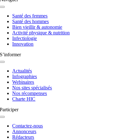
Navigation
à
Santé des femmes
bascule
Santé des hommes
Bien vieillir & autonomie
Activité physique & nutrition
Infectiologie
Innovation
S’informer
Navigation
à
Actualités
bascule
Infographies
Webinaires
Nos sites spécialisés
Nos récompenses
Charte HIC
Participer
Navigation
à
Contactez-nous
bascule
Annonceurs
Rédacteurs