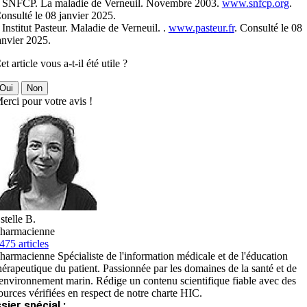
 SNFCP. La maladie de Verneuil. Novembre 2003.
www.snfcp.org
.
onsulté le 08 janvier 2025.
 Institut Pasteur. Maladie de Verneuil. .
www.pasteur.fr
. Consulté le 08
anvier 2025.
et article vous a-t-il été utile ?
Oui
Non
erci pour votre avis !
stelle B.
harmacienne
475 articles
harmacienne Spécialiste de l'information médicale et de l'éducation
hérapeutique du patient. Passionnée par les domaines de la santé et de
'environnement marin. Rédige un contenu scientifique fiable avec des
ources vérifiées en respect de notre charte HIC.
sier spécial :