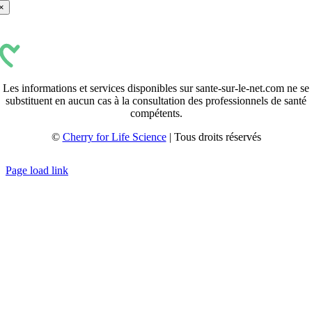
×
Les informations et services disponibles sur sante-sur-le-net.com ne se
substituent en aucun cas à la consultation des professionnels de santé
compétents.
©
Cherry for Life Science
| Tous droits réservés
Créé avec
par
zakaru.studio
Page load link