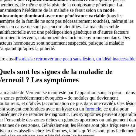
hercheurs, de même que la piste de la composante génétique. La
ransmission héréditaire de la maladie se ferait selon un
mode
utosomique dominant avec une pénétrance variable
(tous les
embres de la famille ne sont pas nécessairement touchés), même si les
ènes en cause ne sont pas encore identifiés. La maladie semble
ultifactorielle avec une prédisposition génétique et d’autres facteurs
ourraient intervenir, notamment des facteurs environnementaux. Des
acteurs hormonaux sont notamment suspectés, puisque la maladie
’apparait qu’après la puberté.
ire aussi
Psoriasis : retrouver une peau sans lésion, un idéal inaccessible
Quels sont les signes de la maladie de
Verneuil ? Les symptômes
a maladie de Verneuil se manifeste par l’apparition sous la peau – dans
es zones précédemment évoquées – de nodules qui deviennent
ouloureux, et d’abcès (accumulation de pus dans une cavité). Ces lésio
ont souvent confondues avec un kyste ou un
furoncle
, ce qui a pour
onséquence de retarder le diagnostic. Les symptômes peuvent apparaîtr
ur l’ensemble des zones riches en glandes apocrines ou uniquement dan
ertaines de ces zones. Généralement, les lésions sont plus fréquentes au
iveau des aisselles chez les femmes, tandis qu’elles sont plus facilement