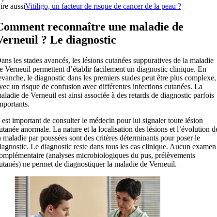
ire aussi
Vitiligo, un facteur de risque de cancer de la peau ?
Comment reconnaître une maladie de
Verneuil ? Le diagnostic
ans les stades avancés, les lésions cutanées suppuratives de la maladie
e Verneuil permettent d’établir facilement un diagnostic clinique. En
evanche, le diagnostic dans les premiers stades peut être plus complexe,
vec un risque de confusion avec différentes infections cutanées. La
aladie de Verneuil est ainsi associée à des retards de diagnostic parfois
mportants.
l est important de consulter le médecin pour lui signaler toute lésion
utanée anormale. La nature et la localisation des lésions et l’évolution d
a maladie par poussées sont des critères déterminants pour poser le
iagnostic. Le diagnostic reste dans tous les cas clinique. Aucun examen
omplémentaire (analyses microbiologiques du pus, prélèvements
utanés) ne permet de diagnostiquer la maladie de Verneuil.