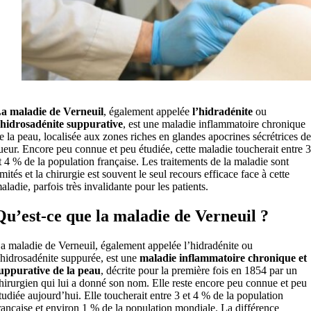
a maladie de Verneuil
, également appelée
l’hidradénite
ou
’hidrosadénite suppurative
, est une maladie inflammatoire chronique
e la peau, localisée aux zones riches en glandes apocrines sécrétrices de
ueur. Encore peu connue et peu étudiée, cette maladie toucherait entre 3
t 4 % de la population française. Les traitements de la maladie sont
imités et la chirurgie est souvent le seul recours efficace face à cette
aladie, parfois très invalidante pour les patients.
Qu’est-ce que la maladie de Verneuil ?
a maladie de Verneuil, également appelée l’hidradénite ou
’hidrosadénite suppurée, est une
maladie inflammatoire chronique et
uppurative de la peau
, décrite pour la première fois en 1854 par un
hirurgien qui lui a donné son nom. Elle reste encore peu connue et peu
tudiée aujourd’hui. Elle toucherait entre 3 et 4 % de la population
rançaise et environ 1 % de la population mondiale. La différence