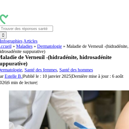
Passer
au
contenu
Rechercher:
Infographies
Articles
ccueil
»
Maladies
»
Dermatologie
»
Maladie de Verneuil -(hidradénite,
idrosadénite suppurative)
aladie de Verneuil -(hidradénite, hidrosadénite
uppurative)
ermatologie
,
Santé des femmes
,
Santé des hommes
ar
Estelle B.
|
Publié le : 10 janvier 2025
|
Dernière mise à jour : 6 août
026
|
6 min de lecture
|