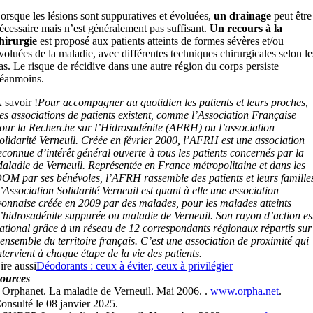
orsque les lésions sont suppuratives et évoluées,
un drainage
peut être
écessaire mais n’est généralement pas suffisant.
Un recours à la
hirurgie
est proposé aux patients atteints de formes sévères et/ou
voluées de la maladie, avec différentes techniques chirurgicales selon le
as. Le risque de récidive dans une autre région du corps persiste
éanmoins.
 savoir !
Pour accompagner au quotidien les patients et leurs proches,
es associations de patients existent, comme l’Association Française
our la Recherche sur l’Hidrosadénite (AFRH) ou l’association
olidarité Verneuil. Créée en février 2000, l’AFRH est une association
econnue d’intérêt général ouverte à tous les patients concernés par la
aladie de Verneuil. Représentée en France métropolitaine et dans les
OM par ses bénévoles, l’AFRH rassemble des patients et leurs famille
’Association Solidarité Verneuil est quant à elle une association
yonnaise créée en 2009 par des malades, pour les malades atteints
’hidrosadénite suppurée ou maladie de Verneuil. Son rayon d’action es
ational grâce à un réseau de 12 correspondants régionaux répartis sur
’ensemble du territoire français. C’est une association de proximité qui
ntervient à chaque étape de la vie des patients.
ire aussi
Déodorants : ceux à éviter, ceux à privilégier
ources
 Orphanet. La maladie de Verneuil. Mai 2006. .
www.orpha.net
.
onsulté le 08 janvier 2025.