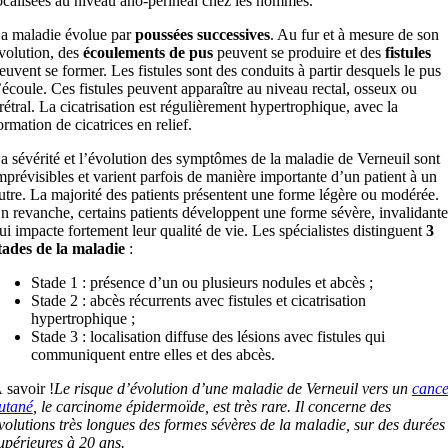
ocalisées au niveau ano-périnéal chez les hommes.
a maladie évolue par
poussées successives
. Au fur et à mesure de son
volution, des
écoulements de pus
peuvent se produire et des
fistules
euvent se former. Les fistules sont des conduits à partir desquels le pus
’écoule. Ces fistules peuvent apparaître au niveau rectal, osseux ou
rétral. La cicatrisation est régulièrement hypertrophique, avec la
ormation de cicatrices en relief.
a sévérité et l’évolution des symptômes de la maladie de Verneuil sont
mprévisibles et varient parfois de manière importante d’un patient à un
utre. La majorité des patients présentent une forme légère ou modérée.
n revanche, certains patients développent une forme sévère, invalidante
ui impacte fortement leur qualité de vie. Les spécialistes distinguent
3
tades de la maladie
:
Stade 1 : présence d’un ou plusieurs nodules et abcès ;
Stade 2 : abcès récurrents avec fistules et cicatrisation
hypertrophique ;
Stade 3 : localisation diffuse des lésions avec fistules qui
communiquent entre elles et des abcès.
 savoir !
Le risque d’évolution d’une maladie de Verneuil vers un
cance
utané
, le carcinome épidermoïde, est très rare. Il concerne des
volutions très longues des formes sévères de la maladie, sur des durées
upérieures à 20 ans.