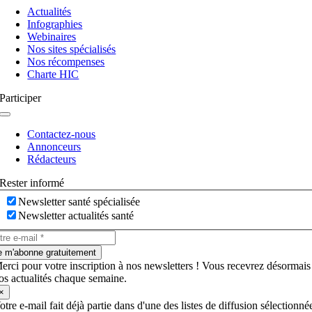
à
Actualités
bascule
Infographies
Webinaires
Nos sites spécialisés
Nos récompenses
Charte HIC
Participer
Navigation
à
Contactez-nous
bascule
Annonceurs
Rédacteurs
Rester informé
Newsletter santé spécialisée
Newsletter actualités santé
e m'abonne gratuitement
erci pour votre inscription à nos newsletters ! Vous recevrez désormais
os actualités chaque semaine.
×
otre e-mail fait déjà partie dans d'une des listes de diffusion sélectionné