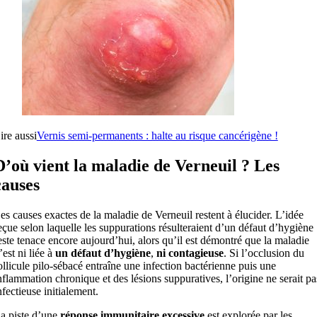
ire aussi
Vernis semi-permanents : halte au risque cancérigène !
D’où vient la maladie de Verneuil ? Les
causes
es causes exactes de la maladie de Verneuil restent à élucider. L’idée
eçue selon laquelle les suppurations résulteraient d’un défaut d’hygiène
este tenace encore aujourd’hui, alors qu’il est démontré que la maladie
’est ni liée à
un défaut d’hygiène
,
ni contagieuse
. Si l’occlusion du
ollicule pilo-sébacé entraîne une infection bactérienne puis une
nflammation chronique et des lésions suppuratives, l’origine ne serait pa
nfectieuse initialement.
a piste d’une
réponse immunitaire excessive
est explorée par les