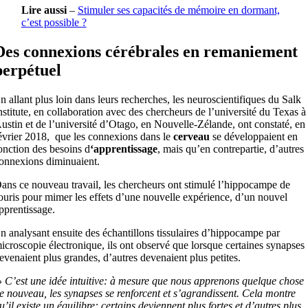
Lire aussi
–
Stimuler ses capacités de mémoire en dormant,
c’est possible ?
Des connexions cérébrales en remaniement
perpétuel
n allant plus loin dans leurs recherches, les neuroscientifiques du Salk
nstitute, en collaboration avec des chercheurs de l’université du Texas à
ustin et de l’université d’Otago, en Nouvelle-Zélande, ont constaté, en
évrier 2018, que les connexions dans le
cerveau
se développaient en
onction des besoins d
‘apprentissage
, mais qu’en contrepartie, d’autres
onnexions diminuaient.
ans ce nouveau travail, les chercheurs ont stimulé l’hippocampe de
ouris pour mimer les effets d’une nouvelle expérience, d’un nouvel
pprentissage.
n analysant ensuite des échantillons tissulaires d’hippocampe par
icroscopie électronique, ils ont observé que lorsque certaines synapses
evenaient plus grandes, d’autres devenaient plus petites.
 C’est une idée intuitive: à mesure que nous apprenons quelque chose
e nouveau, les synapses se renforcent et s’agrandissent. Cela montre
u’il existe un équilibre: certains deviennent plus fortes et d’autres plus