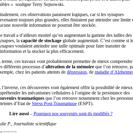
aibles «
souligne Terry Sejnowski.
inalement, ces observations paraissent logiques, car si les synapses
evenaient toujours plus grandes, elles finiraient par atteindre une limite 
ucune nouvelle information ne pourrait être stockée.
e travail a d’ailleurs montré qu’en augmentant la gamme des tailles des
ynapses, la
capacité de stockage
globale augmentait. C’est comme si l
ynapses voulaient atteindre une taille optimale pour faire transiter de
’information et la stocker la plus efficacement.
 terme, ces travaux vont probablement permettre de mieux comprendre
es différents processus d’
altération de la mémoire
que l’on retrouve, p
xemple, chez les patients atteints de
dépression
, de
maladie d’Alzheime
 l’inverse, ces découvertes vont également offrir la possibilité de mieux
ppréhender les mécanismes cellulaires à l’origine de la persistance des
ouvenirs traumatiques
que l’on retrouve notamment chez les personn
tteintes d’Etat de
Stress Post-Traumatique
(ESPT).
Lire aussi
–
Pourquoi nos souvenirs sont-ils modifiés ?
ulie P., Journaliste scientifique