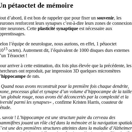
Un pétaoctet de mémoire
out d’abord, il est bon de rappeler que pour fixer un
souvenir
, les
eurones renforcent leurs synapses c’est-à-dire leurs zones de connexion
ntre neurones. Cette
plasticité synaptique
est nécessaire aux
pprentissages.
elon l’équipe de neurologue, nous aurions, en effet, 1 pétaoctet
15
10
octets). Autrement dit, l’équivalent de 1000 disques durs externes
’un Téraoctet !
our arriver à cette estimation, dix fois plus élevée que la précédente, les
hercheurs ont reproduit, par impression 3D quelques micromètres
’
hippocampe
de rats.
«
Quand nous avons reconstruit pour la première fois chaque dendrite,
xone, processus glial et synapse d’un volume d’hippocampe de la taille
’un globule rouge, nous avons été déconcertés par la complexité et la
iversité parmi les synapses
« , confirme Kristen Harris, coauteur de
’étude.
 savoir !
L’hippocampe est une structure paire du cerveau des
ammifères jouant un rôle clef dans la mémoire et la navigation spatial
’est une des premières structures atteintes dans la maladie d’Alzheimer