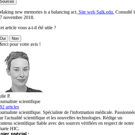
Sources
Making new memories is a balancing act.
Site web Salk.edu.
Consulté l
7 novembre 2018.
et article vous a-t-il été utile ?
Oui
Non
erci pour votre avis !
ulie P.
ournaliste scientifique
92 articles
ournaliste scientifique. Spécialiste de l'information médicale. Passionné
ar l'actualité scientifique et les nouvelles technologies. Rédige un
ontenu scientifique fiable avec des sources vérifiées en respect de notre
harte HIC.
sier spécial :