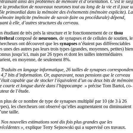
ntrainant ainsi des problèmes de mémoire et d’orientation. C’est le siè
e la production de nouveaux neurones tout au long de la vie et il joue u
ôle primordial dans la mémoire des événements (mémoire explicite). La
émoire implicite (mémoire de savoir-faire ou procédurale) dépend,
uant à elle, d’autres structures du cerveau.
n étudiant de très près la structure et le fonctionnement de ce
tissu
érébral
composé de
neurones
, de synapses et de cellules de soutien, le
hercheurs ont découvert que les
synapses
n’étaient pas différenciables
es unes des autres pas leurs trois types (grandes, moyennes, petites) bien
onnus jusqu’ici, mais par 26 types et dont les tailles intermédiaires
arient, en moyenne, de seulement 8%.
 Traduits en langage informatique, 26 tailles de synapses corresponden
 4,7 bits d’information. Or, auparavant, nous pensions que le cerveau
’était capable que de stocker l’équivalent d’un ou deux bits de mémoir
e courte et longue durée dans l’hippocampe »
précise Tom Bartol, co-
uteur de l’étude.
n plus de ce nombre de type de synapses multiplié par 10 (de 3 à 26
ypes), les chercheurs ont observé qu’elles augmentaient ou diminuaient
’une taille.
«
Nos nouvelles estimations sont dix fois plus grandes que les
récédentes »,
explique Terry Sejnowski qui a supervisé ces travaux.