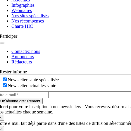
bascule
Infographies
Webinaires
Nos sites spécialisés
Nos récompenses
Charte HIC
Participer
Navigation
à
Contactez-nous
bascule
Annonceurs
Rédacteurs
Rester informé
Newsletter santé spécialisée
Newsletter actualités santé
e m'abonne gratuitement
erci pour votre inscription à nos newsletters ! Vous recevrez désormais
os actualités chaque semaine.
×
otre e-mail fait déjà partie dans d'une des listes de diffusion sélectionné
×