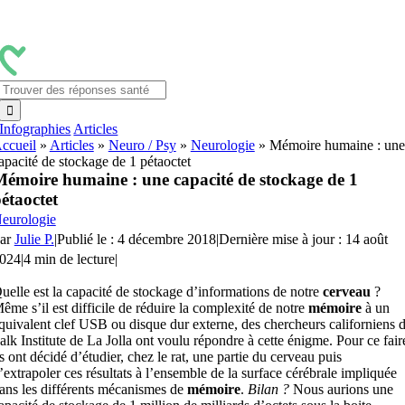
Passer
au
contenu
Rechercher:
Infographies
Articles
ccueil
»
Articles
»
Neuro / Psy
»
Neurologie
»
Mémoire humaine : une
apacité de stockage de 1 pétaoctet
émoire humaine : une capacité de stockage de 1
étaoctet
eurologie
ar
Julie P.
|
Publié le : 4 décembre 2018
|
Dernière mise à jour : 14 août
024
|
4 min de lecture
|
uelle est la capacité de stockage d’informations de notre
cerveau
?
ême s’il est difficile de réduire la complexité de notre
mémoire
à un
quivalent clef USB ou disque dur externe, des chercheurs californiens 
alk Institute de La Jolla ont voulu répondre à cette énigme. Pour ce fair
ls ont décidé d’étudier, chez le rat, une partie du cerveau puis
’extrapoler ces résultats à l’ensemble de la surface cérébrale impliquée
ans les différents mécanismes de
mémoire
.
Bilan ?
Nous aurions une