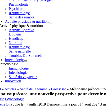
Orl Oto Rhino Laryngologie
Pneumologie
Psychiatrie
Rhumatologie
Santé des séniors
Activité physique & nutrition
Activité physique & nutrition
Activité Sportive
Douleur
Handicap
Nutrition
Rhumatologie
Santé naturelle
Troubles Du Sommeil
Infectiologie
Infectiologie
Immunologie
Infectiologie
Santé du voyageur
Innovation
l
»
Articles
»
Santé de la femme
»
Grossesse
»
Ménopause précoce, une
ause précoce, une nouvelle perspective pour devenir 
sse
Gynécologie
elle B.
|
Publié le : 7 juillet 2019
|
Dernière mise à jour : 14 août 2024
|
3 m