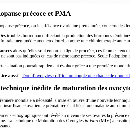
opause précoce et PMA
opause précoce, ou insuffisance ovarienne prématurée, concerne les fe
Des troubles hormonaux affectant la production des hormones féminines
Un traitement médicamenteux lourd, comme une chimiothérapie antican
sées alors qu’elles sont encore en âge de procréer, ces femmes rencont
e sont pas indiquées en cas de ménopause précoce. Seule l’adoption ou u
tte situation pourrait rapidement évoluer grâce à une première mondiale, 
Lire aussi
–
Don d’ovocytes : offrir à un couple une chance de donner l
technique inédite de maturation des ovocyt
première mondiale a nécessité la mise en œuvre d’une nouvelle techniqu
n insuffisance ovarienne prématurée était liée à une maladie auto-immu
amens échographiques ont révélé au niveau de ses ovaires la présence d
nne. La technique de Maturation des Ovocytes
in Vitro
(MIV) a ensuite é
ssance.