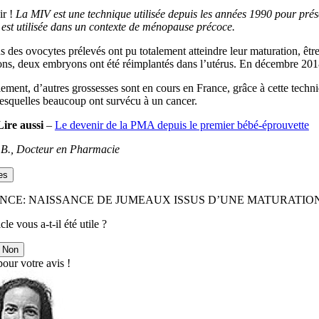
r !
La MIV est une technique utilisée depuis les années 1990 pour prése
 est utilisée dans un contexte de ménopause précoce.
s des ovocytes prélevés ont pu totalement atteindre leur maturation, êt
ns, deux embryons ont été réimplantés dans l’utérus. En décembre 2018,
ement, d’autres grossesses sont en cours en France, grâce à cette techn
esquelles beaucoup ont survécu à un cancer.
Lire aussi
–
Le devenir de la PMA depuis le premier bébé-éprouvette
e B., Docteur en Pharmacie
es
ANCE: NAISSANCE DE JUMEAUX ISSUS D’UNE MATURATIO
cle vous a-t-il été utile ?
Non
our votre avis !