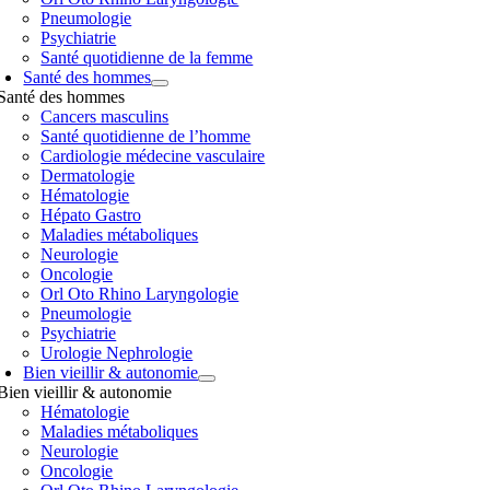
Pneumologie
Psychiatrie
Santé quotidienne de la femme
Santé des hommes
Santé des hommes
Cancers masculins
Santé quotidienne de l’homme
Cardiologie médecine vasculaire
Dermatologie
Hématologie
Hépato Gastro
Maladies métaboliques
Neurologie
Oncologie
Orl Oto Rhino Laryngologie
Pneumologie
Psychiatrie
Urologie Nephrologie
Bien vieillir & autonomie
Bien vieillir & autonomie
Hématologie
Maladies métaboliques
Neurologie
Oncologie