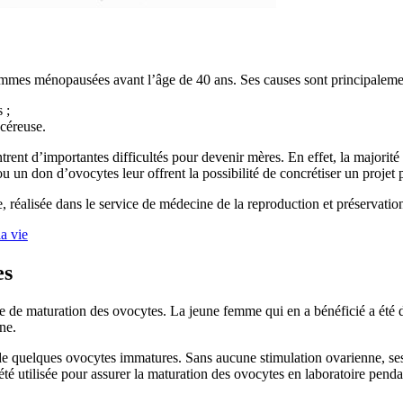
mmes ménopausées avant l’âge de 40 ans. Ses causes sont principaleme
 ;
céreuse.
rent d’importantes difficultés pour devenir mères. En effet, la majorit
n don d’ovocytes leur offrent la possibilité de concrétiser un projet p
réalisée dans le service de médecine de la reproduction et préservation d
a vie
es
e de maturation des ovocytes. La jeune femme qui en a bénéficié a été
ne.
e quelques ovocytes immatures. Sans aucune stimulation ovarienne, ses
té utilisée pour assurer la maturation des ovocytes en laboratoire penda