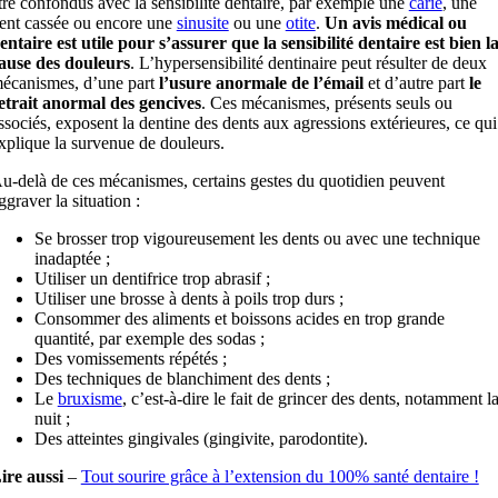
tre confondus avec la sensibilité dentaire, par exemple une
carie
, une
ent cassée ou encore une
sinusite
ou une
otite
.
Un avis médical ou
entaire est utile pour s’assurer que la sensibilité dentaire est bien l
ause des douleurs
. L’hypersensibilité dentinaire peut résulter de deux
écanismes, d’une part
l’usure anormale de l’émail
et d’autre part
le
etrait anormal des gencives
. Ces mécanismes, présents seuls ou
ssociés, exposent la dentine des dents aux agressions extérieures, ce qui
xplique la survenue de douleurs.
u-delà de ces mécanismes, certains gestes du quotidien peuvent
ggraver la situation :
Se brosser trop vigoureusement les dents ou avec une technique
inadaptée ;
Utiliser un dentifrice trop abrasif ;
Utiliser une brosse à dents à poils trop durs ;
Consommer des aliments et boissons acides en trop grande
quantité, par exemple des sodas ;
Des vomissements répétés ;
Des techniques de blanchiment des dents ;
Le
bruxisme
, c’est-à-dire le fait de grincer des dents, notamment l
nuit ;
Des atteintes gingivales (gingivite, parodontite).
ire aussi
–
Tout sourire grâce à l’extension du 100% santé dentaire !