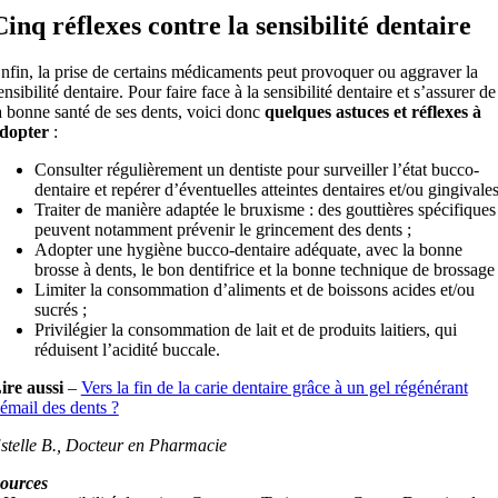
Cinq réflexes contre la sensibilité dentaire
nfin, la prise de certains médicaments peut provoquer ou aggraver la
ensibilité dentaire. Pour faire face à la sensibilité dentaire et s’assurer de
a bonne santé de ses dents, voici donc
quelques astuces et réflexes à
dopter
:
Consulter régulièrement un dentiste pour surveiller l’état bucco-
dentaire et repérer d’éventuelles atteintes dentaires et/ou gingivales
Traiter de manière adaptée le bruxisme : des gouttières spécifiques
peuvent notamment prévenir le grincement des dents ;
Adopter une hygiène bucco-dentaire adéquate, avec la bonne
brosse à dents, le bon dentifrice et la bonne technique de brossage 
Limiter la consommation d’aliments et de boissons acides et/ou
sucrés ;
Privilégier la consommation de lait et de produits laitiers, qui
réduisent l’acidité buccale.
ire aussi
–
Vers la fin de la carie dentaire grâce à un gel régénérant
’émail des dents ?
stelle B., Docteur en Pharmacie
ources