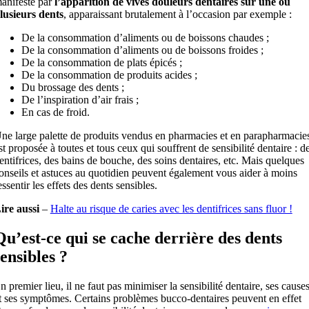
anifeste par
l’apparition de vives douleurs dentaires sur une ou
lusieurs dents
, apparaissant brutalement à l’occasion par exemple :
De la consommation d’aliments ou de boissons chaudes ;
De la consommation d’aliments ou de boissons froides ;
De la consommation de plats épicés ;
De la consommation de produits acides ;
Du brossage des dents ;
De l’inspiration d’air frais ;
En cas de froid.
ne large palette de produits vendus en pharmacies et en parapharmacie
st proposée à toutes et tous ceux qui souffrent de sensibilité dentaire : d
entifrices, des bains de bouche, des soins dentaires, etc. Mais quelques
onseils et astuces au quotidien peuvent également vous aider à moins
essentir les effets des dents sensibles.
ire aussi
–
Halte au risque de caries avec les dentifrices sans fluor !
Qu’est-ce qui se cache derrière des dents
sensibles ?
n premier lieu, il ne faut pas minimiser la sensibilité dentaire, ses cause
t ses symptômes. Certains problèmes bucco-dentaires peuvent en effet