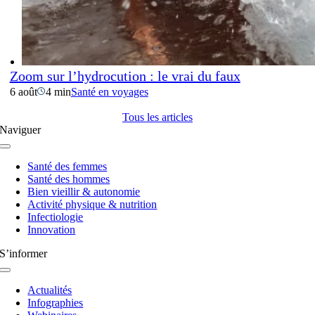
Zoom sur l’hydrocution : le vrai du faux
6 août
4 min
Santé en voyages
Tous les articles
Naviguer
Navigation
à
Santé des femmes
bascule
Santé des hommes
Bien vieillir & autonomie
Activité physique & nutrition
Infectiologie
Innovation
S’informer
Navigation
à
Actualités
bascule
Infographies