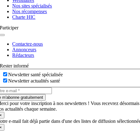
Webinaires
Nos sites spécialisés
Nos récompenses
Charte HIC
Participer
Navigation
à
Contactez-nous
bascule
Annonceurs
Rédacteurs
Rester informé
Newsletter santé spécialisée
Newsletter actualités santé
e m'abonne gratuitement
erci pour votre inscription à nos newsletters ! Vous recevrez désormais
os actualités chaque semaine.
×
otre e-mail fait déjà partie dans d'une des listes de diffusion sélectionné
×