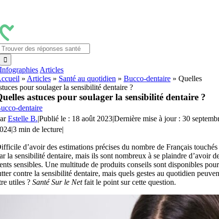
Passer
au
contenu
Rechercher:
Infographies
Articles
ccueil
»
Articles
»
Santé au quotidien
»
Bucco-dentaire
»
Quelles
stuces pour soulager la sensibilité dentaire ?
uelles astuces pour soulager la sensibilité dentaire ?
ucco-dentaire
ar
Estelle B.
|
Publié le : 18 août 2023
|
Dernière mise à jour : 30 septemb
024
|
3 min de lecture
|
ifficile d’avoir des estimations précises du nombre de Français touchés
ar la sensibilité dentaire, mais ils sont nombreux à se plaindre d’avoir d
ents sensibles. Une multitude de produits conseils sont disponibles pour
utter contre la sensibilité dentaire, mais quels gestes au quotidien peuven
tre utiles ?
Santé Sur le Net
fait le point sur cette question.