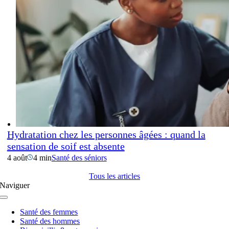
Hydratation chez les personnes âgées : quand la
sensation de soif est absente
4 août
4 min
Santé des séniors
Tous les articles
Naviguer
Navigation
à
Santé des femmes
bascule
Santé des hommes