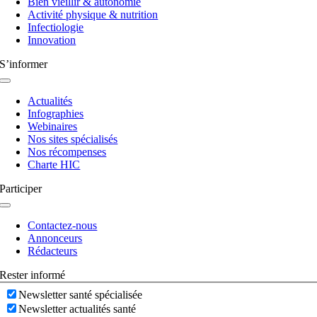
Bien vieillir & autonomie
Activité physique & nutrition
Infectiologie
Innovation
S’informer
Navigation
à
Actualités
bascule
Infographies
Webinaires
Nos sites spécialisés
Nos récompenses
Charte HIC
Participer
Navigation
à
Contactez-nous
bascule
Annonceurs
Rédacteurs
Rester informé
Newsletter santé spécialisée
Newsletter actualités santé