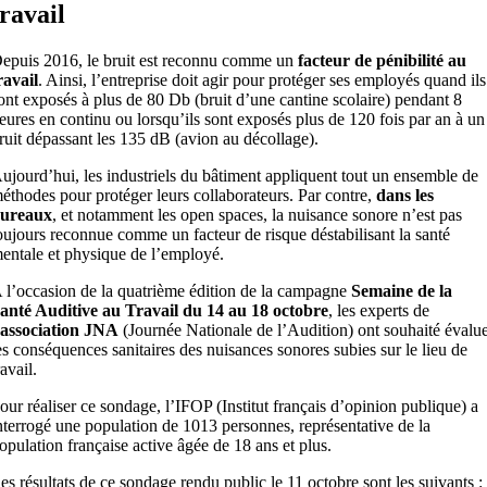
travail
epuis 2016, le bruit est reconnu comme un
facteur de pénibilité au
ravail
. Ainsi, l’entreprise doit agir pour protéger ses employés quand ils
ont exposés à plus de 80 Db (bruit d’une cantine scolaire) pendant 8
eures en continu ou lorsqu’ils sont exposés plus de 120 fois par an à un
ruit dépassant les 135 dB (avion au décollage).
ujourd’hui, les industriels du bâtiment appliquent tout un ensemble de
éthodes pour protéger leurs collaborateurs. Par contre,
dans les
ureaux
, et notamment les open spaces, la nuisance sonore n’est pas
oujours reconnue comme un facteur de risque déstabilisant la santé
entale et physique de l’employé.
 l’occasion de la quatrième édition de la campagne
Semaine de la
anté Auditive au Travail du 14 au 18 octobre
, les experts de
’association JNA
(Journée Nationale de l’Audition) ont souhaité évalu
es conséquences sanitaires des nuisances sonores subies sur le lieu de
ravail.
our réaliser ce sondage, l’IFOP (Institut français d’opinion publique) a
nterrogé une population de 1013 personnes, représentative de la
opulation française active âgée de 18 ans et plus.
es résultats de ce sondage rendu public le 11 octobre sont les suivants :