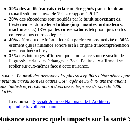
59% des actifs français déclarent être gênés par le bruit au
travail
soit une hausse de 7% par rapport à 2017 ;
20%
des répondants sont troublés par
le bruit provenant de
l’extérieur
et du
matériel utilisé (imprimantes, ordinateurs,
machines
etc.)
13%
par les
conversations
téléphoniques ou les
conversations entre collègues ;
40%
affirment que le bruit leur fait perdre en productivité et
36%
estiment que la nuisance sonore est à l’origine d’incompréhension
avec leur hiérarchie ;
32%
des interrogés affirment que la nuisance sonore suscite de
l’agressivité dans les échanges et 28% d’entre eux affirment se
replier sur eux-mêmes face à cette nuisance.
 savoir !
Le profil des personnes les plus susceptibles d’être gênées par
e bruit au travail sont les cadres CSP- âgés de 35 à 49 ans travaillant
ans l’industrie, et notamment dans des entreprises de plus de 1000
alariés.
Lire aussi
–
Spéciale Journée Nationale de l’Audition :
quand le travail rend sourd
Nuisance sonore: quels impacts sur la santé 