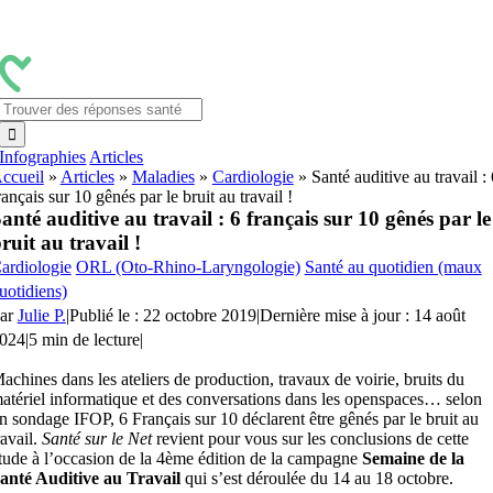
Passer
au
contenu
Rechercher:
Infographies
Articles
ccueil
»
Articles
»
Maladies
»
Cardiologie
»
Santé auditive au travail : 
rançais sur 10 gênés par le bruit au travail !
anté auditive au travail : 6 français sur 10 gênés par le
ruit au travail !
ardiologie
ORL (Oto-Rhino-Laryngologie)
Santé au quotidien (maux
uotidiens)
ar
Julie P.
|
Publié le : 22 octobre 2019
|
Dernière mise à jour : 14 août
024
|
5 min de lecture
|
achines dans les ateliers de production, travaux de voirie, bruits du
atériel informatique et des conversations dans les openspaces… selon
n sondage IFOP, 6 Français sur 10 déclarent être gênés par le bruit au
ravail.
Santé sur le Net
revient pour vous sur les conclusions de cette
tude à l’occasion de la 4ème édition de la campagne
Semaine de la
anté Auditive au Travail
qui s’est déroulée du 14 au 18 octobre.