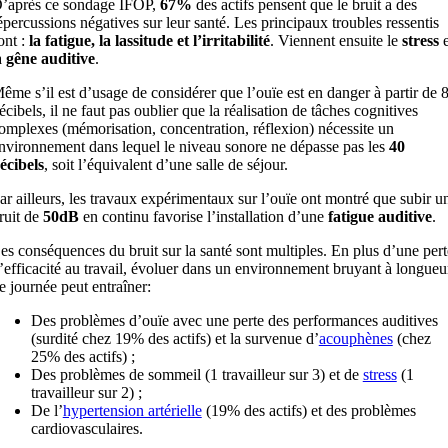
’après ce sondage IFOP,
67%
des actifs pensent que le bruit a des
épercussions négatives sur leur santé. Les principaux troubles ressentis
ont :
la fatigue, la lassitude et l’irritabilité
. Viennent ensuite le
stress
e
a
gêne auditive
.
ême s’il est d’usage de considérer que l’ouïe est en danger à partir de 
écibels, il ne faut pas oublier que la réalisation de tâches cognitives
omplexes (mémorisation, concentration, réflexion) nécessite un
nvironnement dans lequel le niveau sonore ne dépasse pas les
40
écibels
, soit l’équivalent d’une salle de séjour.
ar ailleurs, les travaux expérimentaux sur l’ouïe ont montré que subir u
ruit de
50dB
en continu favorise l’installation d’une
fatigue auditive
.
es conséquences du bruit sur la santé sont multiples. En plus d’une pert
’efficacité au travail, évoluer dans un environnement bruyant à longueu
e journée peut entraîner:
Des problèmes d’ouïe avec une perte des performances auditives
(surdité chez 19% des actifs) et la survenue d’
acouphènes
(chez
25% des actifs) ;
Des problèmes de sommeil (1 travailleur sur 3) et de
stress
(1
travailleur sur 2) ;
De l’
hypertension artérielle
(19% des actifs) et des problèmes
cardiovasculaires.