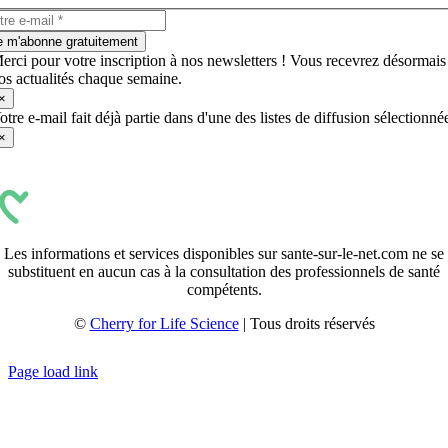
e m'abonne gratuitement
erci pour votre inscription à nos newsletters ! Vous recevrez désormais
os actualités chaque semaine.
×
otre e-mail fait déjà partie dans d'une des listes de diffusion sélectionné
×
Les informations et services disponibles sur sante-sur-le-net.com ne se
substituent en aucun cas à la consultation des professionnels de santé
compétents.
©
Cherry for Life Science
| Tous droits réservés
Créé avec
par
zakaru.studio
Page load link