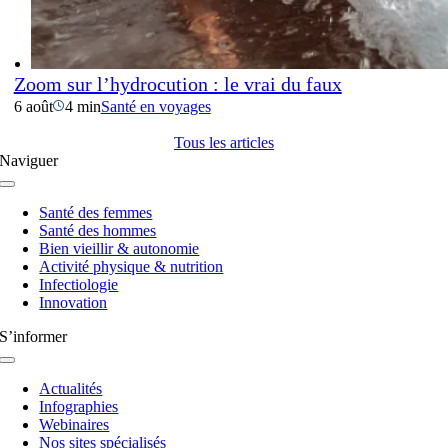
Zoom sur l’hydrocution : le vrai du faux
6 août
4 min
Santé en voyages
Tous les articles
Naviguer
Navigation
à
Santé des femmes
bascule
Santé des hommes
Bien vieillir & autonomie
Activité physique & nutrition
Infectiologie
Innovation
S’informer
Navigation
à
Actualités
bascule
Infographies
Webinaires
Nos sites spécialisés