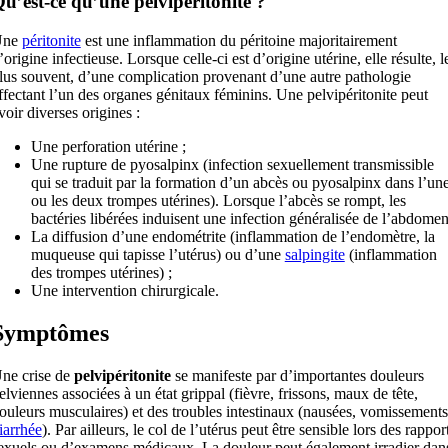
u’est-ce qu’une pelvipéritonite ?
Une
péritonite
est une inflammation du péritoine majoritairement
’origine infectieuse. Lorsque celle-ci est d’origine utérine, elle résulte, l
lus souvent, d’une complication provenant d’une autre pathologie
ffectant l’un des organes génitaux féminins. Une pelvipéritonite peut
voir diverses origines :
Une perforation utérine ;
Une rupture de pyosalpinx (infection sexuellement transmissible
qui se traduit par la formation d’un abcès ou pyosalpinx dans l’un
ou les deux trompes utérines). Lorsque l’abcès se rompt, les
bactéries libérées induisent une infection généralisée de l’abdomen
La diffusion d’une endométrite (inflammation de l’endomètre, la
muqueuse qui tapisse l’utérus) ou d’une
salpingite
(inflammation
des trompes utérines) ;
Une intervention chirurgicale.
Symptômes
ne crise de
pelvipéritonite
se manifeste par d’importantes douleurs
elviennes associées à un état grippal (fièvre, frissons, maux de tête,
ouleurs musculaires) et des troubles intestinaux (nausées, vomissements
iarrhée
). Par ailleurs, le col de l’utérus peut être sensible lors des rappor
exuels ou d’examens médicaux. La douleur peut également irradier dan