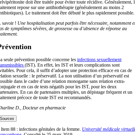
elvipéritonite doit être traitée pour éviter toute récidive. Généralement, l
raitement repose sur une antibiothérapie (généralement au moins 2
ntibiotiques). Le traitement doit être débuté le plus rapidement possible.
 savoir !
Une hospitalisation peut parfois être nécessaire, notamment e
as de symptômes sévères, de grossesse ou d’absence de réponse au
raitement.
Prévention
a seule prévention possible concerne les
infections sexuellement
ransmissibles
(IST). En effet, les IST et leurs complications sont
vitables. Pour cela, il suffit d’adopter une protection efficace en cas de
elation sexuelle : le préservatif. La non utilisation d’un préservatif est
ossible dans le cadre d’une relation monogame sans relation extra-
onjugale et en cas de tests négatifs pour les IST, pour les deux
artenaires. En cas de partenaires multiples, un dépistage fréquent et un
raitement précoce de toute IST est recommandés.
harline D., Docteur en pharmacie
Sources
 Item 88 : infections génitales de la femme.
Université médicale virtuell
rancophone
. Consulté le 25 mars 2019.