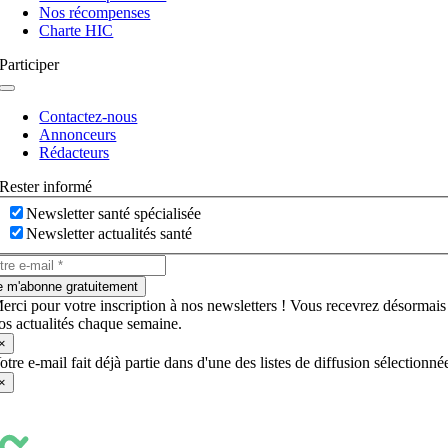
Nos récompenses
Charte HIC
Participer
Navigation
à
Contactez-nous
bascule
Annonceurs
Rédacteurs
Rester informé
Newsletter santé spécialisée
Newsletter actualités santé
e m'abonne gratuitement
erci pour votre inscription à nos newsletters ! Vous recevrez désormais
os actualités chaque semaine.
×
otre e-mail fait déjà partie dans d'une des listes de diffusion sélectionné
×