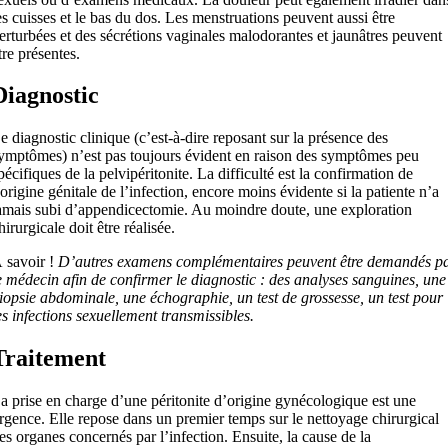
es cuisses et le bas du dos. Les menstruations peuvent aussi être
erturbées et des sécrétions vaginales malodorantes et jaunâtres peuvent
tre présentes.
Diagnostic
e diagnostic clinique (c’est-à-dire reposant sur la présence des
ymptômes) n’est pas toujours évident en raison des symptômes peu
pécifiques de la pelvipéritonite. La difficulté est la confirmation de
’origine génitale de l’infection, encore moins évidente si la patiente n’a
amais subi d’appendicectomie. Au moindre doute, une exploration
hirurgicale doit être réalisée.
 savoir !
D’autres examens complémentaires peuvent être demandés p
e médecin afin de confirmer le diagnostic : des analyses sanguines, une
iopsie abdominale, une échographie, un test de grossesse, un test pour
es infections sexuellement transmissibles.
Traitement
a prise en charge d’une péritonite d’origine gynécologique est une
rgence. Elle repose dans un premier temps sur le nettoyage chirurgical
es organes concernés par l’infection. Ensuite, la cause de la