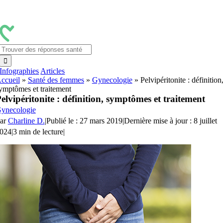
Passer
au
contenu
Rechercher:
Infographies
Articles
ccueil
»
Santé des femmes
»
Gynecologie
»
Pelvipéritonite : définition
ymptômes et traitement
elvipéritonite : définition, symptômes et traitement
ynecologie
ar
Charline D.
|
Publié le : 27 mars 2019
|
Dernière mise à jour : 8 juillet
024
|
3 min de lecture
|