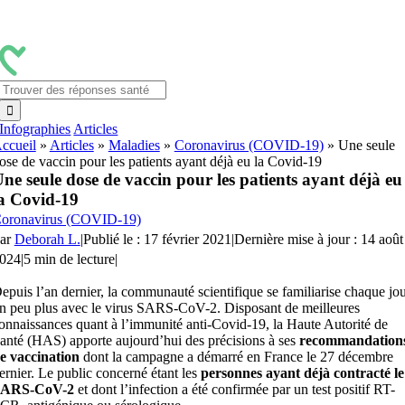
Passer
au
contenu
Rechercher:
Infographies
Articles
ccueil
»
Articles
»
Maladies
»
Coronavirus (COVID-19)
»
Une seule
ose de vaccin pour les patients ayant déjà eu la Covid-19
ne seule dose de vaccin pour les patients ayant déjà eu
a Covid-19
oronavirus (COVID-19)
ar
Deborah L.
|
Publié le : 17 février 2021
|
Dernière mise à jour : 14 août
024
|
5 min de lecture
|
epuis l’an dernier, la communauté scientifique se familiarise chaque jo
n peu plus avec le virus SARS-CoV-2. Disposant de meilleures
onnaissances quant à l’immunité anti-Covid-19, la Haute Autorité de
anté (HAS) apporte aujourd’hui des précisions à ses
recommandation
e vaccination
dont la campagne a démarré en France le 27 décembre
ernier. Le public concerné étant les
personnes ayant déjà contracté le
ARS-CoV-2
et dont l’infection a été confirmée par un test positif RT-