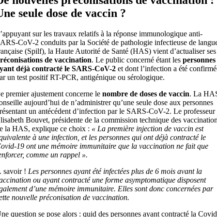
Une seule dose de vaccin ?
’appuyant sur les travaux relatifs à la réponse immunologique anti-
ARS-CoV-2 conduits par la Société de pathologie infectieuse de langu
rançaise (Spilf), la Haute Autorité de Santé (HAS) vient d’actualiser ses
réconisations de vaccination
. Le public concerné étant les
personnes
yant déjà contracté le SARS-CoV-2
et dont l’infection a été confirmé
ar un test positif RT-PCR, antigénique ou sérologique.
e premier ajustement concerne le
nombre de doses de vaccin
. La HA
onseille aujourd’hui de n’administrer qu’une seule dose aux personnes
résentant un antécédent d’infection par le SARS-CoV-2. Le professeur
lisabeth Bouvet, présidente de la commission technique des vaccinatio
e la HAS, explique ce choix :
« La première injection de vaccin est
quivalente à une infection, et les personnes qui ont déjà contracté le
ovid-19 ont une mémoire immunitaire que la vaccination ne fait que
enforcer, comme un rappel ».
 savoir !
Les personnes ayant été infectées plus de 6 mois avant la
accination ou ayant contracté une forme asymptomatique disposent
galement d’une mémoire immunitaire. Elles sont donc concernées par
ette nouvelle préconisation de vaccination.
ne question se pose alors : quid des personnes ayant contracté la Covid