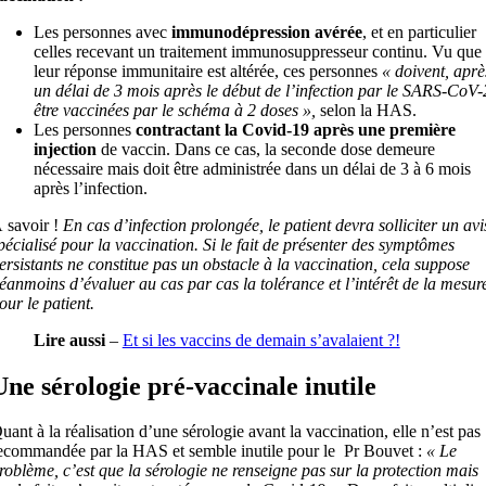
Les personnes avec
immunodépression avérée
, et en particulier
celles recevant un traitement immunosuppresseur continu. Vu que
leur réponse immunitaire est altérée, ces personnes
« doivent, aprè
un délai de 3 mois après le début de l’infection par le SARS-CoV-
être vaccinées par le schéma à 2 doses »,
selon la HAS.
Les personnes
contractant la Covid-19 après une première
injection
de vaccin. Dans ce cas, la seconde dose demeure
nécessaire mais doit être administrée dans un délai de 3 à 6 mois
après l’infection.
 savoir !
En cas d’infection prolongée, le patient devra solliciter un avi
pécialisé pour la vaccination. Si le fait de présenter des symptômes
ersistants ne constitue pas un obstacle à la vaccination, cela suppose
éanmoins d’évaluer au cas par cas la tolérance et l’intérêt de la mesur
our le patient.
Lire aussi
–
Et si les vaccins de demain s’avalaient ?!
Une sérologie pré-vaccinale inutile
uant à la réalisation d’une sérologie avant la vaccination, elle n’est pas
ecommandée par la HAS et semble inutile pour le Pr Bouvet :
« Le
roblème, c’est que la sérologie ne renseigne pas sur la protection mais