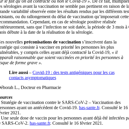
ur le fait qu’on ait contracté ou non le Covid-19 »
. De ce fait, multiplie
es sérologies avant la vaccination ne semble pas pertinent en raison de l
rande variabilité observée entre les résultats rendus par les différents tes
xistants, ou du rallongement du délai de vaccination qu’imposerait cette
ecommandation. Cependant, en cas de sérologie positive réalisée
ntérieurement, sans que l’infection ne soit datée, la période de 3 mois à 
ois débute à la date de la réalisation de la sérologie.
es nouvelles
préconisations de vaccination
s’inscrivent dans la
tratégie qui consiste à vacciner en priorité les personnes les plus
ulnérables, y compris celles ayant déjà contracté la Covid-19,
« il
pparaît raisonnable que soient vaccinées en priorité les personnes à
isque de forme grave ».
Lire aussi
–
Covid-19 : des tests antigéniques pour les cas
contacts asymptomatiques
éborah L., Docteur en Pharmacie
ources
 Stratégie de vaccination contre le SARS-CoV-2 – Vaccination des
ersonnes ayant un antécédent de Covid-19.
has-sante.fr
. Consulté le 16
évrier 2021.
 Une seule dose de vaccin pour les personnes ayant déjà été infectées p
e SARS-CoV-2.
has-sante.fr
. Consulté le 16 février 2021.