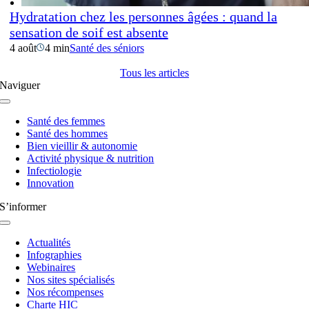
Hydratation chez les personnes âgées : quand la
sensation de soif est absente
4 août
4 min
Santé des séniors
Tous les articles
Naviguer
Navigation
à
Santé des femmes
bascule
Santé des hommes
Bien vieillir & autonomie
Activité physique & nutrition
Infectiologie
Innovation
S’informer
Navigation
à
Actualités
bascule
Infographies
Webinaires
Nos sites spécialisés
Nos récompenses
Charte HIC