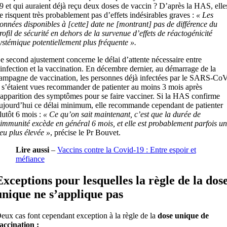
9 et qui auraient déjà reçu deux doses de vaccin ? D’après la HAS, elle
e risquent très probablement pas d’effets indésirables graves :
« Les
onnées disponibles à [cette] date ne [montrant] pas de différence du
rofil de sécurité en dehors de la survenue d’effets de réactogénicité
ystémique potentiellement plus fréquente ».
e second ajustement concerne le délai d’attente nécessaire entre
’infection et la vaccination. En décembre dernier, au démarrage de la
ampagne de vaccination, les personnes déjà infectées par le SARS-Co
 s’étaient vues recommander de patienter au moins 3 mois après
’apparition des symptômes pour se faire vacciner. Si la HAS confirme
ujourd’hui ce délai minimum, elle recommande cependant de patienter
lutôt 6 mois :
« Ce qu’on sait maintenant, c’est que la durée de
’immunité excède en général 6 mois, et elle est probablement parfois un
eu plus élevée »
, précise le Pr Bouvet.
Lire aussi
–
Vaccins contre la Covid-19 : Entre espoir et
méfiance
Exceptions pour lesquelles la règle de la dos
unique ne s’applique pas
eux cas font cependant exception à la règle de la
dose unique de
accination :