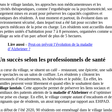
ans le village landais, les approches non médicamenteuses et les
ctivités thérapeutiques, comme l’ergothérapie ou la psychomotricité, so
argement mises en avant pour préserver les capacités cognitives et
ratiques des résidents. À tout moment et partout, ils évoluent dans un
nvironnement sécurisé, dans lequel tout a été fait pour occulter les
spects médicaux de la prise en charge. Les résidents sont accueillis dan
es petites unités d’habitation pour 7 à 8 personnes, organisées comme 
illage au sein d’un parc arboré de plus de 5 hectares.
Lire aussi
–
Peut-on prévoir l’évolution de la maladie
d’Alzheimer ?
Un succès selon les professionnels de santé
u cœur du village, se situent un café – restaurant, une épicerie, une sall
e spectacles ou un salon de coiffure. Les résidents y côtoient les
ersonnels d’encadrements, les bénévoles et le public. En effet, les
amilles peuvent venir librement et quand elles le souhaitent dans le
illage landais
. Cette approche permet de préserver les liens sociaux et
amiliaux des patients atteints de la
maladie d’Alzheimer
et d’optimiser
eur prise en charge. En effet, le village compte autant d’encadrants et de
oignants que de résidents, un atout important par rapport aux EHPAD.
u début de l’été 2020, 90 résidents ont emménagé dans le village landa