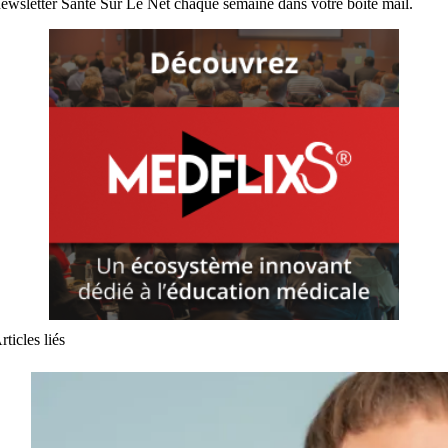
ewsletter Santé Sur Le Net chaque semaine dans votre boite mail.
rticles liés