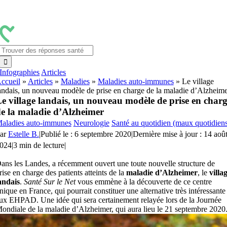
Passer
au
contenu
Rechercher:
Infographies
Articles
ccueil
»
Articles
»
Maladies
»
Maladies auto-immunes
»
Le village
andais, un nouveau modèle de prise en charge de la maladie d’Alzheim
e village landais, un nouveau modèle de prise en char
e la maladie d’Alzheimer
aladies auto-immunes
Neurologie
Santé au quotidien (maux quotidien
ar
Estelle B.
|
Publié le : 6 septembre 2020
|
Dernière mise à jour : 14 aoû
024
|
3 min de lecture
|
ans les Landes, a récemment ouvert une toute nouvelle structure de
rise en charge des patients atteints de la
maladie d’Alzheimer
, le
villa
andais
.
Santé Sur le Net
vous emmène à la découverte de ce centre
nique en France, qui pourrait constituer une alternative très intéressante
ux EHPAD. Une idée qui sera certainement relayée lors de la Journée
ondiale de la maladie d’Alzheimer, qui aura lieu le 21 septembre 2020