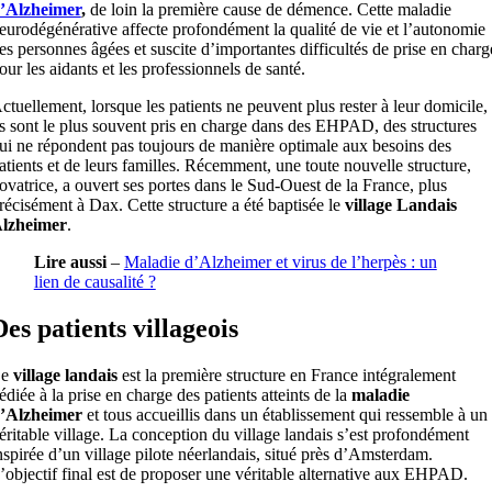
’Alzheimer
,
de loin la première cause de démence. Cette maladie
eurodégénérative affecte profondément la qualité de vie et l’autonomie
es personnes âgées et suscite d’importantes difficultés de prise en charg
our les aidants et les professionnels de santé.
ctuellement, lorsque les patients ne peuvent plus rester à leur domicile,
ls sont le plus souvent pris en charge dans des EHPAD, des structures
ui ne répondent pas toujours de manière optimale aux besoins des
atients et de leurs familles. Récemment, une toute nouvelle structure,
ovatrice, a ouvert ses portes dans le Sud-Ouest de la France, plus
récisément à Dax. Cette structure a été baptisée le
village Landais
lzheimer
.
Lire aussi
–
Maladie d’Alzheimer et virus de l’herpès : un
lien de causalité ?
Des patients villageois
Le
village landais
est la première structure en France intégralement
édiée à la prise en charge des patients atteints de la
maladie
’Alzheimer
et tous accueillis dans un établissement qui ressemble à un
éritable village. La conception du village landais s’est profondément
nspirée d’un village pilote néerlandais, situé près d’Amsterdam.
’objectif final est de proposer une véritable alternative aux EHPAD.