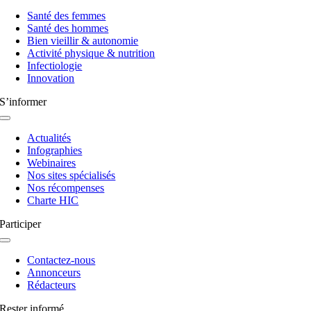
Navigation
à
Santé des femmes
bascule
Santé des hommes
Bien vieillir & autonomie
Activité physique & nutrition
Infectiologie
Innovation
S’informer
Navigation
à
Actualités
bascule
Infographies
Webinaires
Nos sites spécialisés
Nos récompenses
Charte HIC
Participer
Navigation
à
Contactez-nous
bascule
Annonceurs
Rédacteurs
Rester informé