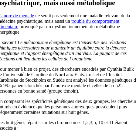
psychiatrique, mais aussi métabolique
’anorexie mentale
ne serait pas seulement une maladie relevant de la
édecine psychiatrique, mais aussi un
trouble du comportement
limentaire
provoqué par un dysfonctionnement du métabolisme
nergétique.
 savoir !
Le métabolisme énergétique est l’ensemble des réactions
himiques nécessaires pour maintenir un équilibre entre la dépense
nergétique et l’apport énergétique d’un individu. La plupart de ces
éactions ont lieu dans les cellules de l’organisme
our mener à bien ce projet, des chercheurs encadrés par Cynthia Bulik
e l’université de Caroline du Nord aux Etats-Unis et de l’Institut
arolinska de Stockholm en Suède ont analysé les données génétiques 
6 992 patients touchés par l’anorexie mentale et celles de 55 525
ersonnes en bonne santé (groupe témoin).
n comparant les spécificités génétiques des deux groupes, les chercheu
nt mis en évidence que les personnes anorexiques possédaient plus
réquemment certaines mutations sur huit gènes.
es huit gènes répartis sur les chromosomes 1,2,3,5, 10 et 11 étaient
ssociés à :