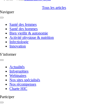
Tous les articles
Naviguer
Navigation
à
Santé des femmes
bascule
Santé des hommes
Bien vieillir & autonomie
Activité physique & nutrition
Infectiologie
Innovation
S’informer
Navigation
à
Actualités
bascule
Infographies
Webinaires
Nos sites spécialisés
Nos récompenses
Charte HIC
Participer
Navigation
à