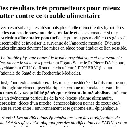
Des résultats très prometteurs pour mieux
lutter contre ce trouble alimentaire
vec ces résultats, il est désormais plus facile d’émettre des hypothèses
ur
les causes de survenue de la maladie
et de se demander si une
estriction alimentaire ponctuelle
ne pourrait pas modifier ces gènes d
usceptibilité et favoriser la survenue de l’anorexie mentale. D’autres
tudes cliniques devront être mises en place pour étudier ce lien possible
 Le trouble physique nourrit le trouble psychiatrique et inversement :
’est un cercle vicieux »
précise au Figaro Santé le Pr Pierre Déchelotte,
sychiatre au CHU de Rouen et chercheur à l’INSERM (Institut
ationale de Santé et de Recherche Médicale).
insi, l’anorexie mentale sera désormais considérée à la fois comme une
athologie strictement psychiatrique et comme une maladie ayant des
acteurs de susceptibilité génétique relevant du métabolisme
influen
ar un évènement particulier de la vie (stress, régime alimentaire,
épression, décès d’un proche, échecscolaireou peines de coeur etc.).
ette relation entre l’environnement et le génome est l’épigénétique.
 savoir !
Les modifications épigénétiques sont des modifications de
’activité des gènes n’impliquant pas des modifications de l’ADN (com