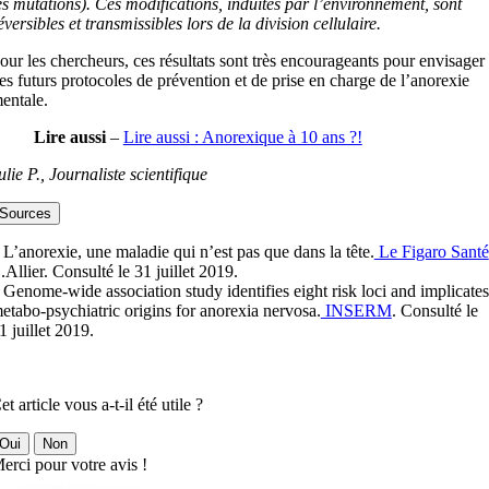
es mutations). Ces modifications, induites par l’environnement, sont
éversibles et transmissibles lors de la division cellulaire.
our les chercheurs, ces résultats sont très encourageants pour envisager
es futurs protocoles de prévention et de prise en charge de l’anorexie
entale.
Lire aussi
–
Lire aussi : Anorexique à 10 ans ?!
ulie P., Journaliste scientifique
Sources
 L’anorexie, une maladie qui n’est pas que dans la tête.
Le Figaro Santé
.Allier. Consulté le 31 juillet 2019.
 Genome-wide association study identifies eight risk loci and implicates
etabo-psychiatric origins for anorexia nervosa.
INSERM
. Consulté le
1 juillet 2019.
et article vous a-t-il été utile ?
Oui
Non
erci pour votre avis !