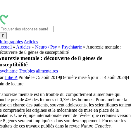
Passer
au
contenu
Rechercher:
Infographies
Articles
ccueil
»
Articles
»
Neuro / Psy
»
Psychiatrie
»
Anorexie mentale :
écouverte de 8 gènes de susceptibilité
norexie mentale : découverte de 8 gènes de
usceptibilité
sychiatrie
Troubles alimentaires
ar
Julie P.
|
Publié le : 5 août 2019
|
Dernière mise à jour : 14 août 2024
|
4
in de lecture
|
’anorexie mentale est un trouble du comportement alimentaire qui
ouche près de 4% des femmes et 0,3% des hommes. Pour améliorer la
rise en charge des patients, souvent adolescents, les scientifiques tenten
e comprendre les origines et le mécanisme de mise en place de la
aladie. Une équipe internationale vient de révéler que certaines version
e 8 gènes seraient impliquées dans son développement. Focus sur les
ésultats de ces travaux publiés dans la revue
Nature Genetics
.