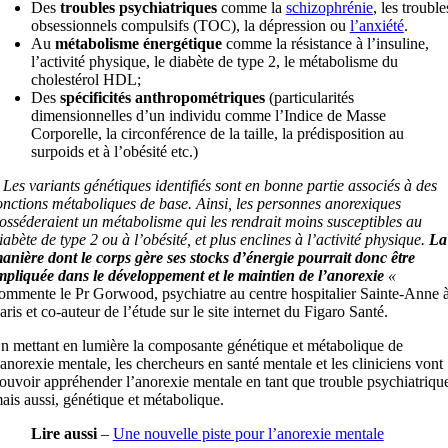
Des
troubles psychiatriques
comme la
schizophrénie
, les trouble
obsessionnels compulsifs (TOC), la dépression ou
l’anxiété
.
Au
métabolisme énergétique
comme la résistance à l’insuline,
l’activité physique, le diabète de type 2, le métabolisme du
cholestérol HDL;
Des
spécificités anthropométriques
(particularités
dimensionnelles d’un individu comme l’Indice de Masse
Corporelle, la circonférence de la taille, la prédisposition au
surpoids et à l’obésité etc.)
 Les variants génétiques identifiés sont en bonne partie associés à des
onctions métaboliques de base. Ainsi, les personnes anorexiques
osséderaient un métabolisme qui les rendrait moins susceptibles au
iabète de type 2 ou à l’obésité, et plus enclines à l’activité physique.
La
anière dont le corps gère ses stocks d’énergie pourrait donc être
mpliquée dans le développement et le maintien de l’anorexie
«
ommente le Pr Gorwood, psychiatre au centre hospitalier Sainte-Anne 
aris et co-auteur de l’étude sur le site internet du Figaro Santé.
n mettant en lumière la composante génétique et métabolique de
’anorexie mentale, les chercheurs en santé mentale et les cliniciens vont
ouvoir appréhender l’anorexie mentale en tant que trouble psychiatriqu
ais aussi, génétique et métabolique.
Lire aussi
–
Une nouvelle piste pour l’anorexie mentale