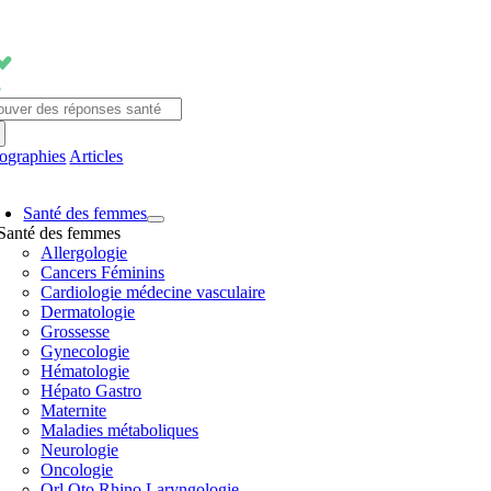
Passer
au
contenu
chercher:
fographies
Articles
avigation
Santé des femmes
ascule
Santé des femmes
Allergologie
Cancers Féminins
Cardiologie médecine vasculaire
Dermatologie
Grossesse
Gynecologie
Hématologie
Hépato Gastro
Maternite
Maladies métaboliques
Neurologie
Oncologie
Orl Oto Rhino Laryngologie