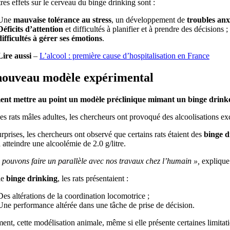
res effets sur le cerveau du binge drinking sont :
Une
mauvaise tolérance au stress
, un développement de
troubles anx
Déficits d’attention
et difficultés à planifier et à prendre des décisions ;
difficultés à gérer ses émotions
.
Lire aussi
–
L’alcool : première cause d’hospitalisation en France
nouveau modèle expérimental
t mettre au point un modèle préclinique mimant un binge drink
s rats mâles adultes, les chercheurs ont provoqué des alcoolisations e
rprises, les chercheurs ont observé que certains rats étaient des
binge d
 atteindre une alcoolémie de 2.0 g/litre.
 pouvons faire un parallèle avec nos travaux chez l’humain »,
explique
le
binge drinking
, les rats présentaient :
Des altérations de la coordination locomotrice ;
Une performance altérée dans une tâche de prise de décision.
ent, cette modélisation animale, même si elle présente certaines limita