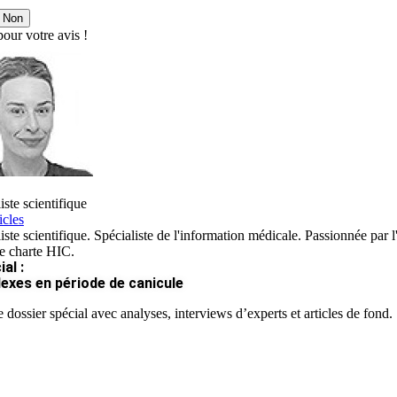
Non
our votre avis !
iste scientifique
icles
iste scientifique. Spécialiste de l'information médicale. Passionnée par l
re charte HIC.
al :
lexes en période de canicule
 dossier spécial avec analyses, interviews d’experts et articles de fond.