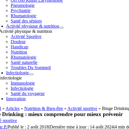
Orl Oto Rhino Laryngologie
Pneumologie
Psychiatrie
Rhumatologie
Santé des séniors
Activité physique & nutrition
Activité physique & nutrition
Activité Sportive
Douleur
Handicap
Nutrition
Rhumatologie
Santé naturelle
Troubles Du Sommeil
Infectiologie
Infectiologie
Immunologie
Infectiologie
Santé du voyageur
Innovation
l
»
Articles
»
Nutrition & Bien-être
»
Activité sportive
»
Binge Drinkin
 Drinking : mieux comprendre pour mieux prévenir
é sportive
ie P.
|
Publié le : 2 août 2018
|
Dernière mise à jour : 14 août 2024
|
4 min d