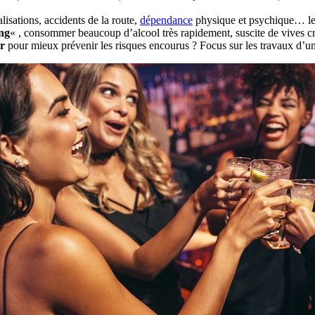
lisations, accidents de la route,
dépendance
physique et psychique… le
ng
« , consommer beaucoup d’alcool très rapidement, suscite de vives c
r
pour mieux prévenir les risques encourus ? Focus sur les travaux d’un