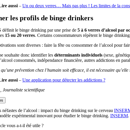
Lire aussi
–
Un ou deux verres… Mais pas plus ! Les limites de la con
er les profils de binge drinkers
définit le binge drinking par une prise de
5 à 6 verres d’alcool par o
les
15 ou 20 verres
. Certains consommateurs répètent le binge drinking 
ivations sont diverses : faire la fête ou consommer de l’alcool pour fai
e souhaite donc identifier les
déterminants individuels
(sexe, génétiqu
’alcool consommés, indépendance financière, autres addictions en paral
qu’une prévention chez l’humain soit efficace, il est nécessaire qu’elle 
Lire aussi
–
Une application pour détecter les addictions ?
., Journaliste scientifique
es
s néfastes de l’alcool : impact du binge drinking sur le cerveau
INSER
odèle expérimental innovant pour étudier le binge drinking.
INSERM
.
cle vous a-t-il été utile ?