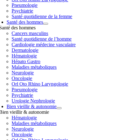
Pneumologie
Psychiatrie
Santé quotidienne de la femme
Santé des hommes
Santé des hommes
Cancers masculins
Santé quotidienne de l’homme
Cardiologie médecine vasculaire
Dermatologie
Hématologie
Hépato Gastro
Maladies métaboliques
Neurologie
Oncologie
Orl Oto Rhino Laryngologie
Pneumologie
Psychiatrie
Urologie Nephrologie
Bien vieillir & autonomie
Bien vieillir & autonomie
Hématologie
Maladies métaboliques
Neurologie
Oncologie