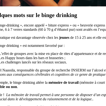
ques mots sur le binge drinking
nge-drinking », encore appelé « biture express » ou « beuverie expres
, 6 à 7 verres standards (60 à 70 g d’éthanol pur) sont avalés en l’es
ratique est davantage observée chez les
jeunes
de 15 à 25 ans et elle e
nge drinking » est notamment favorisé par :
L’effet de groupes avec la mise en place de rites d’appartenance et de r
Les Happy hours dans les bars et brasseries ;
Les challenges lancés sur les réseaux sociaux.
l Naassila, responsable du groupe de recherche INSERM sur l’alcool et 
sons aux conséquences cérébrales et cognitives de ce genre de pratique
mple, le binge drinking altère la
mémoire de travail
(mémoire à court t
ible ou non
.
r !
La mémoire de travail permet à une personne de disposer d’un esp
ucial dans le développement du raisonnement et de la logique..