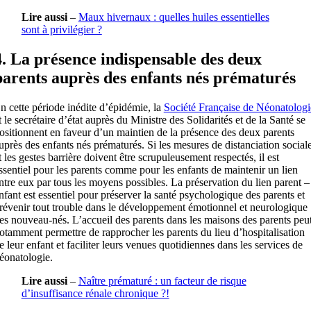
Lire aussi
–
Maux hivernaux : quelles huiles essentielles
sont à privilégier ?
4. La présence indispensable des deux
parents auprès des enfants nés prématurés
n cette période inédite d’épidémie, la
Société Française de Néonatologi
t le secrétaire d’état auprès du Ministre des Solidarités et de la Santé se
ositionnent en faveur d’un maintien de la présence des deux parents
uprès des enfants nés prématurés. Si les mesures de distanciation social
t les gestes barrière doivent être scrupuleusement respectés, il est
ssentiel pour les parents comme pour les enfants de maintenir un lien
ntre eux par tous les moyens possibles. La préservation du lien parent –
nfant est essentiel pour préserver la santé psychologique des parents et
révenir tout trouble dans le développement émotionnel et neurologique
es nouveau-nés. L’accueil des parents dans les maisons des parents peu
otamment permettre de rapprocher les parents du lieu d’hospitalisation
e leur enfant et faciliter leurs venues quotidiennes dans les services de
éonatologie.
Lire aussi
–
Naître prématuré : un facteur de risque
d’insuffisance rénale chronique ?!