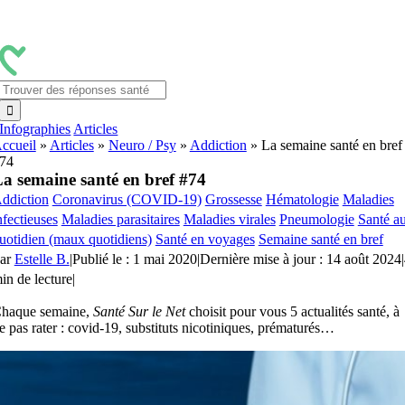
Passer
au
contenu
Rechercher:
Infographies
Articles
ccueil
»
Articles
»
Neuro / Psy
»
Addiction
»
La semaine santé en bref
74
a semaine santé en bref #74
ddiction
Coronavirus (COVID-19)
Grossesse
Hématologie
Maladies
nfectieuses
Maladies parasitaires
Maladies virales
Pneumologie
Santé a
uotidien (maux quotidiens)
Santé en voyages
Semaine santé en bref
ar
Estelle B.
|
Publié le : 1 mai 2020
|
Dernière mise à jour : 14 août 2024
|
in de lecture
|
haque semaine,
Santé Sur le Net
choisit pour vous 5 actualités santé, à
e pas rater : covid-19, substituts nicotiniques, prématurés…