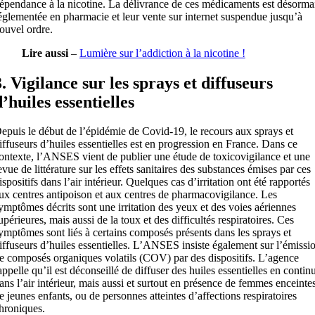
épendance à la nicotine. La délivrance de ces médicaments est désorma
églementée en pharmacie et leur vente sur internet suspendue jusqu’à
ouvel ordre.
Lire aussi
–
Lumière sur l’addiction à la nicotine !
3. Vigilance sur les sprays et diffuseurs
d’huiles essentielles
epuis le début de l’épidémie de Covid-19, le recours aux sprays et
iffuseurs d’huiles essentielles est en progression en France. Dans ce
ontexte, l’ANSES vient de publier une étude de toxicovigilance et une
evue de littérature sur les effets sanitaires des substances émises par ces
ispositifs dans l’air intérieur. Quelques cas d’irritation ont été rapportés
ux centres antipoison et aux centres de pharmacovigilance. Les
ymptômes décrits sont une irritation des yeux et des voies aériennes
upérieures, mais aussi de la toux et des difficultés respiratoires. Ces
ymptômes sont liés à certains composés présents dans les sprays et
iffuseurs d’huiles essentielles. L’ANSES insiste également sur l’émissi
e composés organiques volatils (COV) par des dispositifs. L’agence
appelle qu’il est déconseillé de diffuser des huiles essentielles en contin
ans l’air intérieur, mais aussi et surtout en présence de femmes enceintes
e jeunes enfants, ou de personnes atteintes d’affections respiratoires
hroniques.