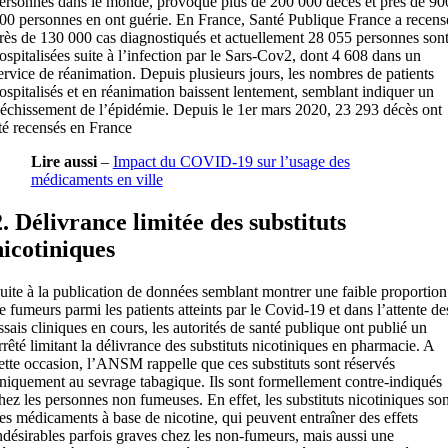
ersonnes dans le monde, provoqué plus de 200 000 décès et près de 90
00 personnes en ont guérie. En France, Santé Publique France a recens
rès de 130 000 cas diagnostiqués et actuellement 28 055 personnes son
ospitalisées suite à l’infection par le Sars-Cov2, dont 4 608 dans un
ervice de réanimation. Depuis plusieurs jours, les nombres de patients
ospitalisés et en réanimation baissent lentement, semblant indiquer un
léchissement de l’épidémie. Depuis le 1er mars 2020, 23 293 décès ont
té recensés en France
Lire aussi
–
Impact du COVID-19 sur l’usage des
médicaments en ville
2. Délivrance limitée des substituts
nicotiniques
uite à la publication de données semblant montrer une faible proportion
e fumeurs parmi les patients atteints par le Covid-19 et dans l’attente de
ssais cliniques en cours, les autorités de santé publique ont publié un
rrêté limitant la délivrance des substituts nicotiniques en pharmacie. A
ette occasion, l’ANSM rappelle que ces substituts sont réservés
niquement au sevrage tabagique. Ils sont formellement contre-indiqués
hez les personnes non fumeuses. En effet, les substituts nicotiniques son
es médicaments à base de nicotine, qui peuvent entraîner des effets
ndésirables parfois graves chez les non-fumeurs, mais aussi une