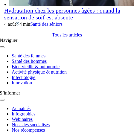
Hydratation chez les personnes âgées : quand la
sensation de soif est absente
4 août
4 min
Santé des séniors
Tous les articles
Naviguer
Navigation
à
Santé des femmes
bascule
Santé des hommes
Bien vieillir & autonomie
Activité physique & nutrition
Infectiologie
Innovation
S’informer
Navigation
à
Actualités
bascule
Infographies
Webinaires
Nos sites spécialisés
Nos récompenses