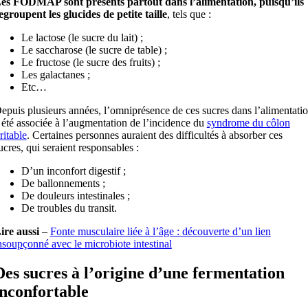
es FODMAP sont présents partout dans l’alimentation, puisqu’ils
egroupent les glucides de petite taille
, tels que :
Le lactose (le sucre du lait) ;
Le saccharose (le sucre de table) ;
Le fructose (le sucre des fruits) ;
Les galactanes ;
Etc…
epuis plusieurs années, l’omniprésence de ces sucres dans l’alimentati
 été associée à l’augmentation de l’incidence du
syndrome du côlon
rritable
. Certaines personnes auraient des difficultés à absorber ces
ucres, qui seraient responsables :
D’un inconfort digestif ;
De ballonnements ;
De douleurs intestinales ;
De troubles du transit.
ire aussi
–
Fonte musculaire liée à l’âge : découverte d’un lien
nsoupçonné avec le microbiote intestinal
Des sucres à l’origine d’une fermentation
inconfortable