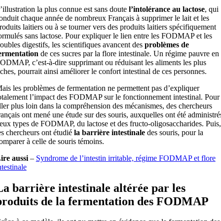
’illustration la plus connue est sans doute
l’intolérance au lactose
, qui
onduit chaque année de nombreux Français à supprimer le lait et les
roduits laitiers ou à se tourner vers des produits laitiers spécifiquement
ormulés sans lactose. Pour expliquer le lien entre les FODMAP et les
roubles digestifs, les scientifiques avancent des
problèmes de
ermentation
de ces sucres par la flore intestinale. Un régime pauvre en
ODMAP, c’est-à-dire supprimant ou réduisant les aliments les plus
iches, pourrait ainsi améliorer le confort intestinal de ces personnes.
ais les problèmes de fermentation ne permettent pas d’expliquer
otalement l’impact des FODMAP sur le fonctionnement intestinal. Pour
ller plus loin dans la compréhension des mécanismes, des chercheurs
rançais ont mené une étude sur des souris, auxquelles ont été administré
eux types de FODMAP, du lactose et des fructo-oligosaccharides. Puis,
es chercheurs ont étudié
la barrière intestinale
des souris, pour la
omparer à celle de souris témoins.
ire aussi
–
Syndrome de l’intestin irritable, régime FODMAP et flore
ntestinale
La barrière intestinale altérée par les
produits de la fermentation des FODMAP