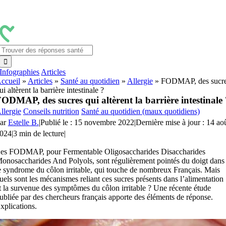
Passer
au
contenu
Rechercher:
Infographies
Articles
ccueil
»
Articles
»
Santé au quotidien
»
Allergie
»
FODMAP, des sucr
ui altèrent la barrière intestinale ?
ODMAP, des sucres qui altèrent la barrière intestinale 
llergie
Conseils nutrition
Santé au quotidien (maux quotidiens)
ar
Estelle B.
|
Publié le : 15 novembre 2022
|
Dernière mise à jour : 14 ao
024
|
3 min de lecture
|
es FODMAP, pour Fermentable Oligosaccharides Disaccharides
onosaccharides And Polyols, sont régulièrement pointés du doigt dans
e syndrome du côlon irritable, qui touche de nombreux Français. Mais
uels sont les mécanismes reliant ces sucres présents dans l’alimentation
t la survenue des symptômes du côlon irritable ? Une récente étude
ubliée par des chercheurs français apporte des éléments de réponse.
xplications.