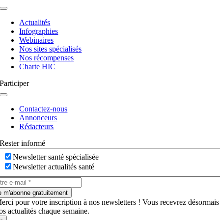
Navigation
à
Actualités
bascule
Infographies
Webinaires
Nos sites spécialisés
Nos récompenses
Charte HIC
Participer
Navigation
à
Contactez-nous
bascule
Annonceurs
Rédacteurs
Rester informé
Newsletter santé spécialisée
Newsletter actualités santé
e m'abonne gratuitement
erci pour votre inscription à nos newsletters ! Vous recevrez désormais
os actualités chaque semaine.