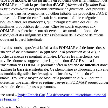
râce à ce modèle, ils ont pu mettre en évidence que la fermentation des
ODMAP entraînait
la production d’AGE
(
Advanced Glycation End-
roduct
, c’est-à-dire des produits terminaux de glycation), des produits
ncriminés dans les symptômes du côlon irritable. La production d’AGE
u niveau de l’intestin entraînerait le recrutement d’une catégorie de
lobules blancs, les mastocytes, qui interagissent avec des cellules
ntestinales productrices de mucus. Chez les souris exposées aux
ODMAP, les chercheurs ont observé une accumulation locale de
astocytes et des irrégularités dans l’épaisseur de la couche de mucus
ecouvrant la paroi intestinale.
hez des souris exposées à la fois à des FODMAP et à de fortes doses
’un dérivé de la vitamine B6 (qui bloque la production d’AGE), la
ouche de mucus se montrait régulière. D’après les chercheurs, ces
ouvelles données suggèrent que la production d’AGE suite à la
ermentation des FODMAP pourrait altérer la
couche de mucus
et donc
ragiliser la barrière intestinale
. Ce phénomène expliquerait la surven
es troubles digestifs chez les sujets atteints du syndrome du côlon
rritable. Trouver le moyen de bloquer la production d’AGE pourrait
eprésenter une alternative au régime pauvre en FODMAP auquel doive
’astreindre de nombreuses personnes.
ire aussi
–
Projet French Gut, à la découverte du microbiote intestinal
es Français !
stelle B., Docteur en Pharmacie