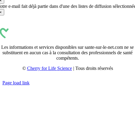
×
otre e-mail fait déjà partie dans d'une des listes de diffusion sélectionné
×
Les informations et services disponibles sur sante-sur-le-net.com ne se
substituent en aucun cas à la consultation des professionnels de santé
compétents.
©
Cherry for Life Science
| Tous droits réservés
Créé avec
par
zakaru.studio
Page load link