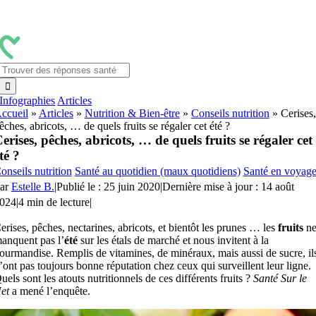
Passer
au
contenu
Rechercher:
Infographies
Articles
ccueil
»
Articles
»
Nutrition & Bien-être
»
Conseils nutrition
»
Cerises,
êches, abricots, … de quels fruits se régaler cet été ?
erises, pêches, abricots, … de quels fruits se régaler cet
té ?
onseils nutrition
Santé au quotidien (maux quotidiens)
Santé en voyage
ar
Estelle B.
|
Publié le : 25 juin 2020
|
Dernière mise à jour : 14 août
024
|
4 min de lecture
|
erises, pêches, nectarines, abricots, et bientôt les prunes … les
fruits
n
anquent pas l’
été
sur les étals de marché et nous invitent à la
ourmandise. Remplis de vitamines, de minéraux, mais aussi de sucre, il
’ont pas toujours bonne réputation chez ceux qui surveillent leur ligne.
uels sont les atouts nutritionnels de ces différents fruits ?
Santé Sur le
et
a mené l’enquête.