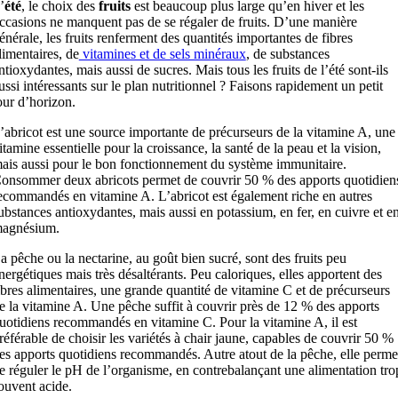
’
été
, le choix des
fruits
est beaucoup plus large qu’en hiver et les
ccasions ne manquent pas de se régaler de fruits. D’une manière
énérale, les fruits renferment des quantités importantes de fibres
limentaires, de
vitamines et de sels minéraux
, de substances
ntioxydantes, mais aussi de sucres. Mais tous les fruits de l’été sont-ils
ussi intéressants sur le plan nutritionnel ? Faisons rapidement un petit
our d’horizon.
’abricot est une source importante de précurseurs de la vitamine A, une
itamine essentielle pour la croissance, la santé de la peau et la vision,
ais aussi pour le bon fonctionnement du système immunitaire.
onsommer deux abricots permet de couvrir 50 % des apports quotidien
ecommandés en vitamine A. L’abricot est également riche en autres
ubstances antioxydantes, mais aussi en potassium, en fer, en cuivre et e
agnésium.
a pêche ou la nectarine, au goût bien sucré, sont des fruits peu
nergétiques mais très désaltérants. Peu caloriques, elles apportent des
ibres alimentaires, une grande quantité de vitamine C et de précurseurs
e la vitamine A. Une pêche suffit à couvrir près de 12 % des apports
uotidiens recommandés en vitamine C. Pour la vitamine A, il est
référable de choisir les variétés à chair jaune, capables de couvrir 50 %
es apports quotidiens recommandés. Autre atout de la pêche, elle perme
e réguler le pH de l’organisme, en contrebalançant une alimentation tro
ouvent acide.