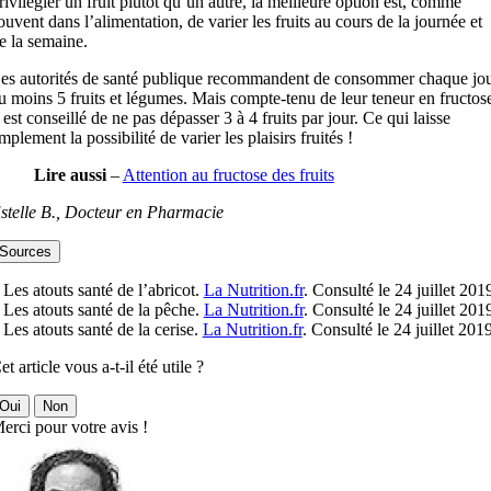
rivilégier un fruit plutôt qu’un autre, la meilleure option est, comme
ouvent dans l’alimentation, de varier les fruits au cours de la journée et
e la semaine.
es autorités de santé publique recommandent de consommer chaque jo
u moins 5 fruits et légumes. Mais compte-tenu de leur teneur en fructos
l est conseillé de ne pas dépasser 3 à 4 fruits par jour. Ce qui laisse
mplement la possibilité de varier les plaisirs fruités !
Lire aussi
–
Attention au fructose des fruits
stelle B., Docteur en Pharmacie
Sources
 Les atouts santé de l’abricot.
La Nutrition.fr
. Consulté le 24 juillet 201
 Les atouts santé de la pêche.
La Nutrition.fr
. Consulté le 24 juillet 201
 Les atouts santé de la cerise.
La Nutrition.fr
. Consulté le 24 juillet 2019
et article vous a-t-il été utile ?
Oui
Non
erci pour votre avis !