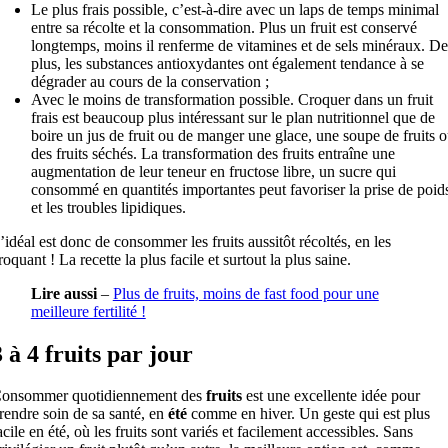
Le plus frais possible, c’est-à-dire avec un laps de temps minimal
entre sa récolte et la consommation. Plus un fruit est conservé
longtemps, moins il renferme de vitamines et de sels minéraux. De
plus, les substances antioxydantes ont également tendance à se
dégrader au cours de la conservation ;
Avec le moins de transformation possible. Croquer dans un fruit
frais est beaucoup plus intéressant sur le plan nutritionnel que de
boire un jus de fruit ou de manger une glace, une soupe de fruits 
des fruits séchés. La transformation des fruits entraîne une
augmentation de leur teneur en fructose libre, un sucre qui
consommé en quantités importantes peut favoriser la prise de poid
et les troubles lipidiques.
’idéal est donc de consommer les fruits aussitôt récoltés, en les
roquant ! La recette la plus facile et surtout la plus saine.
Lire aussi
–
Plus de fruits, moins de fast food pour une
meilleure fertilité !
3 à 4 fruits par jour
onsommer quotidiennement des
fruits
est une excellente idée pour
rendre soin de sa santé, en
été
comme en hiver. Un geste qui est plus
acile en été, où les fruits sont variés et facilement accessibles. Sans