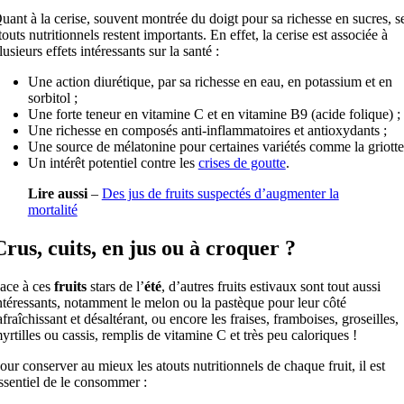
uant à la cerise, souvent montrée du doigt pour sa richesse en sucres, s
touts nutritionnels restent importants. En effet, la cerise est associée à
lusieurs effets intéressants sur la santé :
Une action diurétique, par sa richesse en eau, en potassium et en
sorbitol ;
Une forte teneur en vitamine C et en vitamine B9 (acide folique) ;
Une richesse en composés anti-inflammatoires et antioxydants ;
Une source de mélatonine pour certaines variétés comme la griotte
Un intérêt potentiel contre les
crises de goutte
.
Lire aussi
–
Des jus de fruits suspectés d’augmenter la
mortalité
Crus, cuits, en jus ou à croquer ?
ace à ces
fruits
stars de l’
été
, d’autres fruits estivaux sont tout aussi
ntéressants, notamment le melon ou la pastèque pour leur côté
afraîchissant et désaltérant, ou encore les fraises, framboises, groseilles,
yrtilles ou cassis, remplis de vitamine C et très peu caloriques !
our conserver au mieux les atouts nutritionnels de chaque fruit, il est
ssentiel de le consommer :