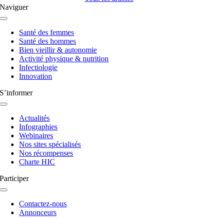
Naviguer
Navigation
à
Santé des femmes
bascule
Santé des hommes
Bien vieillir & autonomie
Activité physique & nutrition
Infectiologie
Innovation
S’informer
Navigation
à
Actualités
bascule
Infographies
Webinaires
Nos sites spécialisés
Nos récompenses
Charte HIC
Participer
Navigation
à
Contactez-nous
bascule
Annonceurs