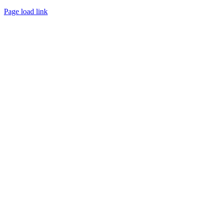
Créé avec
par
zakaru.studio
Page load link