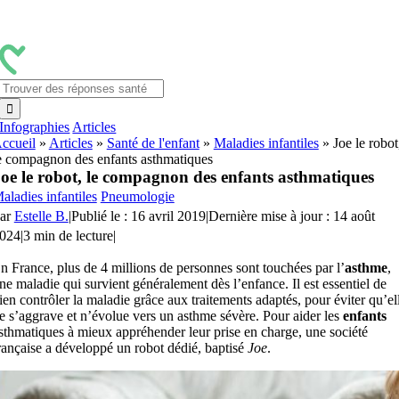
Passer
au
contenu
Rechercher:
Infographies
Articles
ccueil
»
Articles
»
Santé de l'enfant
»
Maladies infantiles
»
Joe le robot
e compagnon des enfants asthmatiques
oe le robot, le compagnon des enfants asthmatiques
aladies infantiles
Pneumologie
ar
Estelle B.
|
Publié le : 16 avril 2019
|
Dernière mise à jour : 14 août
024
|
3 min de lecture
|
n France, plus de 4 millions de personnes sont touchées par l’
asthme
,
ne maladie qui survient généralement dès l’enfance. Il est essentiel de
ien contrôler la maladie grâce aux traitements adaptés, pour éviter qu’el
e s’aggrave et n’évolue vers un asthme sévère. Pour aider les
enfants
sthmatiques à mieux appréhender leur prise en charge, une société
rançaise a développé un robot dédié, baptisé
Joe
.