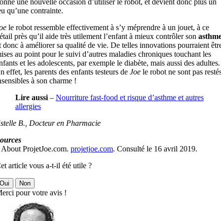
onne une nouvelle occasion d’utiliser le robot, et devient donc plus un
eu qu’une contrainte.
oe
le robot ressemble effectivement à s’y méprendre à un jouet, à ce
étail près qu’il aide très utilement l’enfant à mieux contrôler son
asthm
t donc à améliorer sa qualité de vie. De telles innovations pourraient êtr
ises au point pour le suivi d’autres maladies chroniques touchant les
nfants et les adolescents, par exemple le diabète, mais aussi des adultes.
n effet, les parents des enfants testeurs de
Joe
le robot ne sont pas resté
nsensibles à son charme !
Lire aussi
–
Nourriture fast-food et risque d’asthme et autres
allergies
stelle B., Docteur en Pharmacie
ources
 About ProjetJoe.com.
projetjoe.com
. Consulté le 16 avril 2019.
et article vous a-t-il été utile ?
Oui
Non
erci pour votre avis !