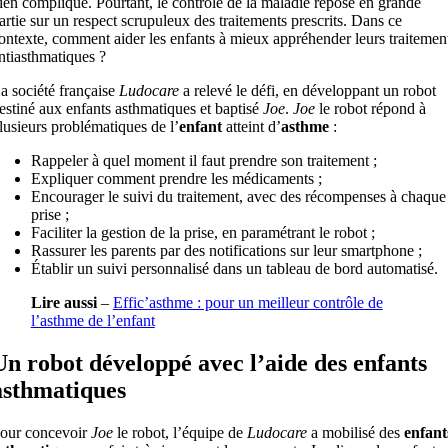
ien compliqué. Pourtant, le contrôle de la maladie repose en grande
artie sur un respect scrupuleux des traitements prescrits. Dans ce
ontexte, comment aider les enfants à mieux appréhender leurs traitemen
ntiasthmatiques ?
a société française
Ludocare
a relevé le défi, en développant un robot
estiné aux enfants asthmatiques et baptisé
Joe
.
Joe
le robot répond à
lusieurs problématiques de l’
enfant
atteint d’
asthme
:
Rappeler à quel moment il faut prendre son traitement ;
Expliquer comment prendre les médicaments ;
Encourager le suivi du traitement, avec des récompenses à chaque
prise ;
Faciliter la gestion de la prise, en paramétrant le robot ;
Rassurer les parents par des notifications sur leur smartphone ;
Établir un suivi personnalisé dans un tableau de bord automatisé.
Lire aussi
–
Effic’asthme : pour un meilleur contrôle de
l’asthme de l’enfant
Un robot développé avec l’aide des enfants
asthmatiques
our concevoir
Joe
le robot, l’équipe de
Ludocare
a mobilisé des
enfant