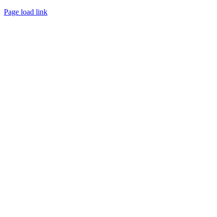
Créé avec
par
zakaru.studio
Page load link