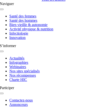
Naviguer
Navigation
à
Santé des femmes
bascule
Santé des hommes
Bien vieillir & autonomie
Activité physique & nutrition
Infectiologie
Innovation
S’informer
Navigation
à
Actualités
bascule
Infographies
Webinaires
Nos sites spécialisés
Nos récompenses
Charte HIC
Participer
Navigation
à
Contactez-nous
bascule
Annonceurs