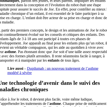
sthmatiques
, parfois très jeunes, et leurs parents. Impliquer les enfants
irectement dans la conception et l’évolution du robot était une étape
apitale pour assurer le succès de
Joe
. En effet, pour contrôler au mieux 
aladie chronique d’un enfant, il est essentiel de le faire participer à sa
rise en charge. L’enfant doit être acteur de sa prise en charge et donc de
a maladie.
 partir des premiers concepts, le design et les animations de
Joe
le robo
nt continuellement évolué sur les conseils et critiques des enfants. Des
nfants âgés de 3 à 18 ans ont participé à toutes ces phases de
éveloppement.
Joe
apparaît au final pour les enfants plus qu’un robot, i
evient un véritable compagnon, qui les aide au quotidien à vivre avec
eur
asthme
. Pas étonnant donc que
Joe
soit d’une taille assez respectabl
t avec des formes plutôt arrondies. Il reste néanmoins facile à ranger, à
ransporter et à manipuler par les
enfants
de tous âges.
Lire aussi
–
Dupilumab : un nouveau traitement de l’asthme
modéré à sévère
Une technologie d’avenir dans le suivi des
maladies chroniques
râce à
Joe
le robot, il devient plus facile, voire même ludique,
’appréhender les traitements de l’
asthme
. Chaque prise de médicament