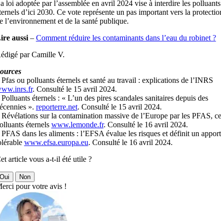
a loi adoptée par l’assemblée en avril 2024 vise à interdire les polluants
ternels d’ici 2030. Ce vote représente un pas important vers la protectio
e l’environnement et de la santé publique.
ire aussi
–
Comment réduire les contaminants dans l’eau du robinet ?
édigé par Camille V.
ources
 Pfas ou polluants éternels et santé au travail : explications de l’INRS
ww.inrs.fr
. Consulté le 15 avril 2024.
 Polluants éternels : « L’un des pires scandales sanitaires depuis des
écennies ».
reporterre.net
. Consulté le 15 avril 2024.
 Révélations sur la contamination massive de l’Europe par les PFAS, c
olluants éternels
www.lemonde.fr
. Consulté le 16 avril 2024.
 PFAS dans les aliments : l’EFSA évalue les risques et définit un apport
olérable
www.efsa.europa.eu
. Consulté le 16 avril 2024.
et article vous a-t-il été utile ?
Oui
Non
erci pour votre avis !