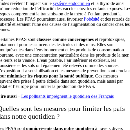
tudes révèlent l’impact sur le
système endocrinien
et la thyroïde ainsi
u’une réduction de l’efficacité des vaccins chez les enfants exposés. Le
isques comprennent la transmission de la mère à l’enfant pendant la
rossesse. Les PFAS pourraient aussi favoriser
l’obésité
et des retards de
uberté et seraient l’une des causes de l’augmentation du cancer chez les
eunes.
ertaines PFAS sont
classées comme cancérogènes
et reprotoxiques,
otamment pour les cancers des testicules et des reins. Elles sont
mniprésentes dans l’environnement et les produits de consommation
ourante, avec une concentration particulière dans les produits de la mer,
es œufs et la viande. L’eau potable, l’air intérieur et extérieur, les
oussières et les sols ont également été relevés comme des sources
’exposition. La sensibilisation et les mesures de prévention sont crucial
our
minimiser les risques pour la santé publique
. Ces mesures
euvent être prises à petite échelle dans son quotidien, mais aussi par
’État et l’Europe pour limiter la production de PFAS.
ire aussi
–
Les polluants imprègnent le quotidien des Français
Quelles sont les mesures pour limiter les pafs
dans notre quotidien ?
es PFAS sont
omniprésents dans notre quotidien
à travers divers