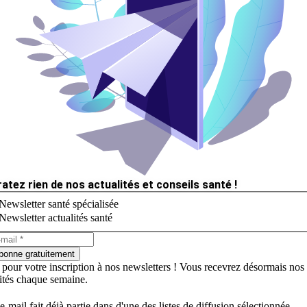
ratez rien de nos actualités et conseils santé !
Newsletter santé spécialisée
Newsletter actualités santé
bonne gratuitement
 pour votre inscription à nos newsletters ! Vous recevrez désormais nos
lités chaque semaine.
e-mail fait déjà partie dans d'une des listes de diffusion sélectionnée.