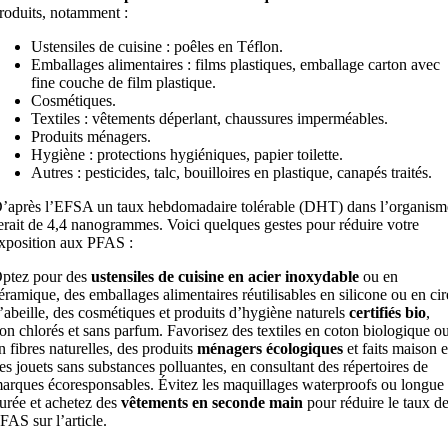
roduits, notamment :
Ustensiles de cuisine : poêles en Téflon.
Emballages alimentaires : films plastiques, emballage carton avec
fine couche de film plastique.
Cosmétiques.
Textiles : vêtements déperlant, chaussures imperméables.
Produits ménagers.
Hygiène : protections hygiéniques, papier toilette.
Autres : pesticides, talc, bouilloires en plastique, canapés traités.
’après l’EFSA un taux hebdomadaire tolérable (DHT) dans l’organism
erait de 4,4 nanogrammes. Voici quelques gestes pour réduire votre
xposition aux PFAS :
ptez pour des
ustensiles de cuisine en acier inoxydable
ou en
éramique, des emballages alimentaires réutilisables en silicone ou en cir
’abeille, des cosmétiques et produits d’hygiène naturels
certifiés bio
,
on chlorés et sans parfum. Favorisez des textiles en coton biologique o
n fibres naturelles, des produits
ménagers écologiques
et faits maison e
es jouets sans substances polluantes, en consultant des répertoires de
arques écoresponsables. Évitez les maquillages waterproofs ou longue
urée et achetez des
vêtements en seconde main
pour réduire le taux d
FAS sur l’article.