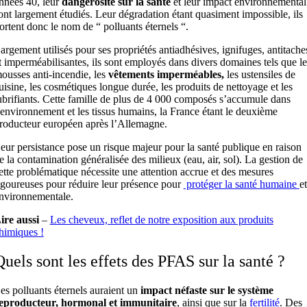
nnées 40, leur
dangerosité sur la santé
et leur impact environnemental
ont largement étudiés. Leur dégradation étant quasiment impossible, ils
ortent donc le nom de “ polluants éternels “.
argement utilisés pour ses propriétés antiadhésives, ignifuges, antitache
t imperméabilisantes, ils sont employés dans divers domaines tels que le
ousses anti-incendie, les
vêtements imperméables,
les ustensiles de
uisine, les cosmétiques longue durée, les produits de nettoyage et les
ubrifiants. Cette famille de plus de 4 000 composés s’accumule dans
’environnement et les tissus humains, la France étant le deuxième
roducteur européen après l’Allemagne.
eur persistance pose un risque majeur pour la santé publique en raison
e la contamination généralisée des milieux (eau, air, sol). La gestion de
ette problématique nécessite une attention accrue et des mesures
igoureuses pour réduire leur présence pour
protéger la santé humaine
et
nvironnementale.
ire aussi
–
Les cheveux, reflet de notre exposition aux produits
himiques !
Quels sont les effets des PFAS sur la santé ?
es polluants éternels auraient un
impact néfaste sur le système
eproducteur, hormonal et immunitaire
, ainsi que sur la
fertilité
. Des