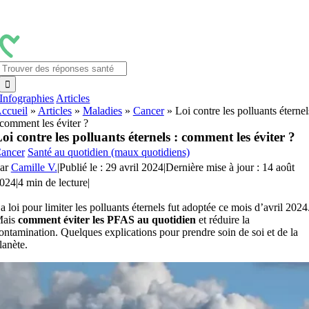
Passer
au
contenu
Rechercher:
Infographies
Articles
ccueil
»
Articles
»
Maladies
»
Cancer
»
Loi contre les polluants éternel
 comment les éviter ?
oi contre les polluants éternels : comment les éviter ?
ancer
Santé au quotidien (maux quotidiens)
ar
Camille V.
|
Publié le : 29 avril 2024
|
Dernière mise à jour : 14 août
024
|
4 min de lecture
|
a loi pour limiter les polluants éternels fut adoptée ce mois d’avril 2024
ais
comment éviter les PFAS au quotidien
et réduire la
ontamination. Quelques explications pour prendre soin de soi et de la
lanète.