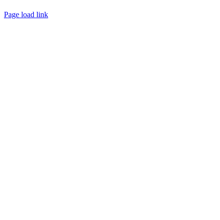
Créé avec
par
zakaru.studio
Page load link