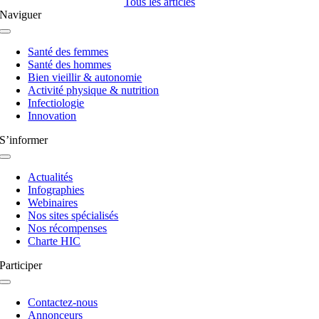
Tous les articles
Naviguer
Navigation
à
Santé des femmes
bascule
Santé des hommes
Bien vieillir & autonomie
Activité physique & nutrition
Infectiologie
Innovation
S’informer
Navigation
à
Actualités
bascule
Infographies
Webinaires
Nos sites spécialisés
Nos récompenses
Charte HIC
Participer
Navigation
à
Contactez-nous
bascule
Annonceurs