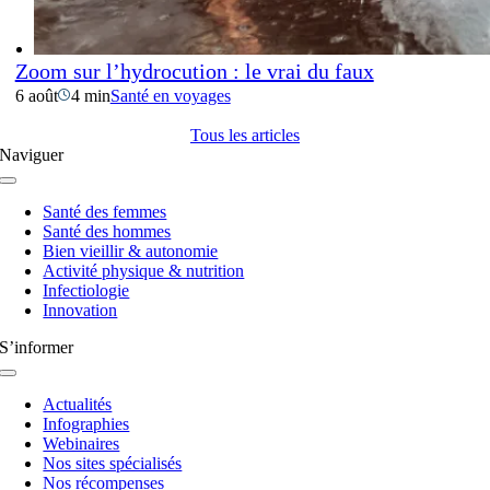
Zoom sur l’hydrocution : le vrai du faux
6 août
4 min
Santé en voyages
Tous les articles
Naviguer
Navigation
à
Santé des femmes
bascule
Santé des hommes
Bien vieillir & autonomie
Activité physique & nutrition
Infectiologie
Innovation
S’informer
Navigation
à
Actualités
bascule
Infographies
Webinaires
Nos sites spécialisés
Nos récompenses