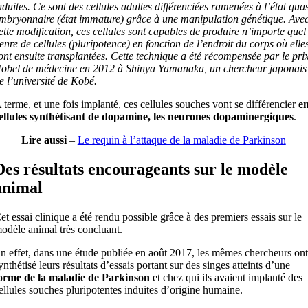
nduites. Ce sont des cellules adultes différenciées ramenées à l’état quas
mbryonnaire (état immature) grâce à une manipulation génétique. Ave
ette modification, ces cellules sont capables de produire n’importe quel
enre de cellules (pluripotence) en fonction de l’endroit du corps où elle
ont ensuite transplantées. Cette technique a été récompensée par le pri
obel de médecine en 2012 à Shinya Yamanaka, un chercheur japonais
e l’université de Kobé.
 terme, et une fois implanté, ces cellules souches vont se différencier
e
ellules synthétisant de dopamine, les neurones dopaminergiques
.
Lire aussi
–
Le requin à l’attaque de la maladie de Parkinson
Des résultats encourageants sur le modèle
animal
et essai clinique a été rendu possible grâce à des premiers essais sur le
odèle animal très concluant.
n effet, dans une étude publiée en août 2017, les mêmes chercheurs ont
ynthétisé leurs résultats d’essais portant sur des singes atteints d’une
orme de la maladie de Parkinson
et chez qui ils avaient implanté des
ellules souches pluripotentes induites d’origine humaine.