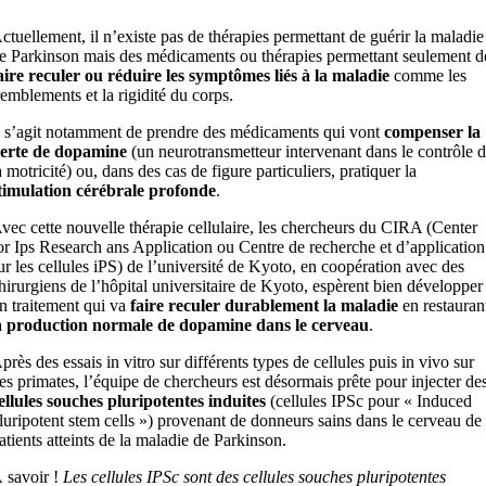
ctuellement, il n’existe pas de thérapies permettant de guérir la maladie
e Parkinson mais des médicaments ou thérapies permettant seulement d
aire reculer ou réduire les symptômes liés à la maladie
comme les
remblements et la rigidité du corps.
l s’agit notamment de prendre des médicaments qui vont
compenser la
erte de dopamine
(un neurotransmetteur intervenant dans le contrôle 
a motricité) ou, dans des cas de figure particuliers, pratiquer la
timulation cérébrale profonde
.
vec cette nouvelle thérapie cellulaire, les chercheurs du CIRA (Center
or Ips Research ans Application ou Centre de recherche et d’application
ur les cellules iPS) de l’université de Kyoto, en coopération avec des
hirurgiens de l’hôpital universitaire de Kyoto, espèrent bien développer
n traitement qui va
faire reculer durablement la maladie
en restauran
a
production normale de dopamine dans le cerveau
.
près des essais in vitro sur différents types de cellules puis in vivo sur
es primates, l’équipe de chercheurs est désormais prête pour injecter de
ellules souches pluripotentes induites
(cellules IPSc pour « Induced
luripotent stem cells ») provenant de donneurs sains dans le cerveau de
atients atteints de la maladie de Parkinson.
 savoir !
Les cellules IPSc sont des cellules souches pluripotentes