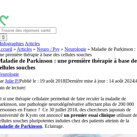
Passer
au
contenu
Rechercher:
Infographies
Articles
ccueil
»
Articles
»
Neuro / Psy
»
Neurologie
»
Maladie de Parkinson :
ne première thérapie à base des cellules souches
aladie de Parkinson : une première thérapie à base de
ellules souches
eurologie
ar
Julie P.
|
Publié le : 19 août 2018
|
Dernière mise à jour : 14 août 2024
|
in de lecture
|
t si une thérapie cellulaire permettait de faire reculer la maladie de
arkinson, une pathologie neurodégénérative affectant plus de 200 000
ersonnes en France ? Ce 30 juillet 2018, des chercheurs japonais de
’université de Kyoto ont annoncé
un premier essai clinique
utilisant d
ellules souches pluripotentes induites chez des patients atteints de la
aladie de Parkinson
. Eclairage.