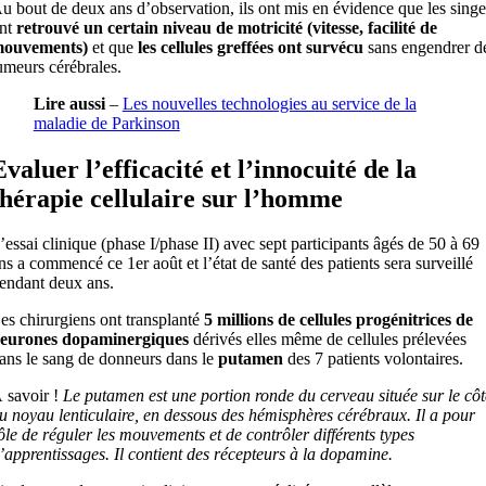
u bout de deux ans d’observation, ils ont mis en évidence que les singe
nt
retrouvé un certain niveau de motricité (vitesse, facilité de
ouvements)
et que
les cellules greffées ont survécu
sans engendrer d
umeurs cérébrales.
Lire aussi
–
Les nouvelles technologies au service de la
maladie de Parkinson
Evaluer l’efficacité et l’innocuité de la
thérapie cellulaire sur l’homme
’essai clinique (phase I/phase II) avec sept participants âgés de 50 à 69
ns a commencé ce 1er août et l’état de santé des patients sera surveillé
endant deux ans.
es chirurgiens ont transplanté
5 millions de cellules progénitrices de
eurones dopaminergiques
dérivés elles même de cellules prélevées
ans le sang de donneurs dans le
putamen
des 7 patients volontaires.
 savoir !
Le putamen est une portion ronde du cerveau située sur le côt
u noyau lenticulaire, en dessous des hémisphères cérébraux. Il a pour
ôle de réguler les mouvements et de contrôler différents types
’apprentissages. Il contient des récepteurs à la dopamine.