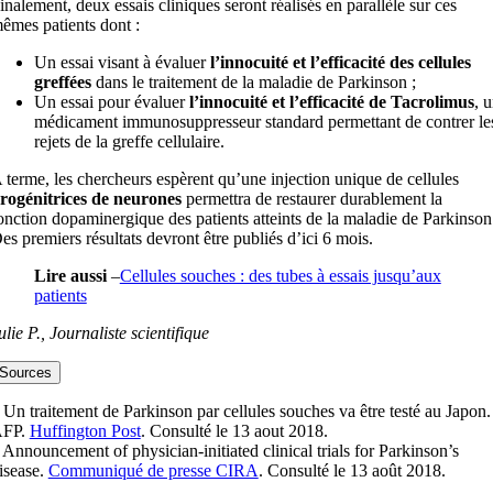
inalement, deux essais cliniques seront réalisés en parallèle sur ces
êmes patients dont :
Un essai visant à évaluer
l’innocuité et l’efficacité des cellules
greffées
dans le traitement de la maladie de Parkinson ;
Un essai pour évaluer
l’innocuité et l’efficacité de Tacrolimus
, 
médicament immunosuppresseur standard permettant de contrer le
rejets de la greffe cellulaire.
 terme, les chercheurs espèrent qu’une injection unique de cellules
rogénitrices de neurones
permettra de restaurer durablement la
onction dopaminergique des patients atteints de la maladie de Parkinson
es premiers résultats devront être publiés d’ici 6 mois.
Lire aussi
–
Cellules souches : des tubes à essais jusqu’aux
patients
ulie P., Journaliste scientifique
Sources
 Un traitement de Parkinson par cellules souches va être testé au Japon.
FP.
Huffington Post
. Consulté le 13 aout 2018.
 Announcement of physician-initiated clinical trials for Parkinson’s
isease.
Communiqué de presse CIRA
. Consulté le 13 août 2018.