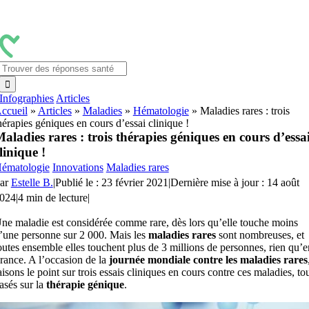
Passer
au
contenu
Rechercher:
Infographies
Articles
ccueil
»
Articles
»
Maladies
»
Hématologie
»
Maladies rares : trois
hérapies géniques en cours d’essai clinique !
aladies rares : trois thérapies géniques en cours d’essa
linique !
ématologie
Innovations
Maladies rares
ar
Estelle B.
|
Publié le : 23 février 2021
|
Dernière mise à jour : 14 août
024
|
4 min de lecture
|
ne maladie est considérée comme rare, dès lors qu’elle touche moins
’une personne sur 2 000. Mais les
maladies rares
sont nombreuses, et
outes ensemble elles touchent plus de 3 millions de personnes, rien qu’e
rance. A l’occasion de la
journée mondiale contre les maladies rares
aisons le point sur trois essais cliniques en cours contre ces maladies, to
asés sur la
thérapie génique
.