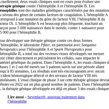
ctuellement, deux essais cliniques sont en cours pour évaluer une
hérapie génique
contre l’hémophilie A et l’hémophilie B. Les
émophilies
sont des maladies génétiques caractérisées par des mutation
u niveau des gènes de certains facteurs de coagulation. L’hémophilie A
orrespond à une mutation du gène du facteur VIII, l’hémophilie B du
acteur IX. L’hémophilie A est beaucoup plus fréquente, touchant un
arçon pour 5 000 naissances dans le monde, contre 1 naissance pour
5 000 pour l’hémophilie B.
our développer une thérapie génique contre ces deux formes
’hémophilie, le laboratoire
Pfizer
, en partenariat avec
Sangamo
herapeutics
pour l’hémophilie A et
Spark Therapeutics
pour
’hémophilie B, a misé sur des vecteurs viraux développés sur mesure
our cibler directement et précisément les cellules, sans impacter le
atériel génétique du patient. Dans l’hémophilie A, les essais cliniques 
hases 1 et 2 ont été menés sur 5 patients suivis sur une période allant
usqu’à 85 semaines. Les résultats sont très encourageants avec aucun
ccident hémorragique détecté et des niveaux de facteur VIII très
atisfaisants. L’essai clinique de phase 3 sur cette thérapie génique devrai
ébuter en 2022 sur un plus grand nombre de patients. Dans l’hémophili
, la thérapie génique développée est déjà en phase 3 des essais clinique
Lire aussi
–
Sevenfact®, nouveau traitement dans
l’hémophilie