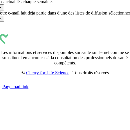
os actualités chaque semaine.
×
otre e-mail fait déjà partie dans d'une des listes de diffusion sélectionné
×
Les informations et services disponibles sur sante-sur-le-net.com ne se
substituent en aucun cas à la consultation des professionnels de santé
compétents.
©
Cherry for Life Science
| Tous droits réservés
Créé avec
par
zakaru.studio
Page load link