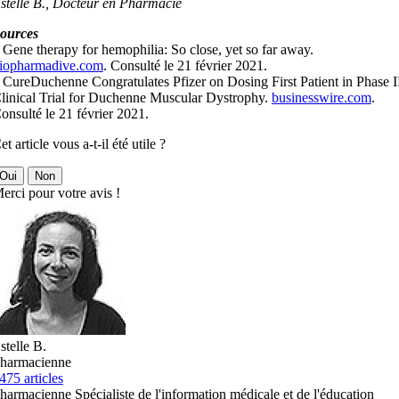
stelle B., Docteur en Pharmacie
ources
 Gene therapy for hemophilia: So close, yet so far away.
iopharmadive.com
. Consulté le 21 février 2021.
 CureDuchenne Congratulates Pfizer on Dosing First Patient in Phase I
linical Trial for Duchenne Muscular Dystrophy.
businesswire.com
.
onsulté le 21 février 2021.
et article vous a-t-il été utile ?
Oui
Non
erci pour votre avis !
stelle B.
harmacienne
475 articles
harmacienne Spécialiste de l'information médicale et de l'éducation