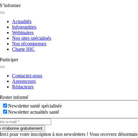
S’informer
Navigation
à
Actualités
bascule
Infographies
Webinaires
Nos sites spécialisés
Nos récompenses
Charte HIC
Participer
Navigation
à
Contactez-nous
bascule
Annonceurs
Rédacteurs
Rester informé
Newsletter santé spécialisée
Newsletter actualités santé
e m'abonne gratuitement
erci pour votre inscription à nos newsletters ! Vous recevrez désormais