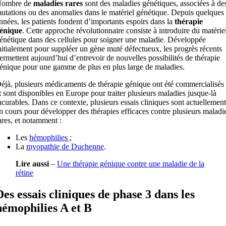
ombre de
maladies rares
sont des maladies génétiques, associées à de
utations ou des anomalies dans le matériel génétique. Depuis quelques
nnées, les patients fondent d’importants espoirs dans la
thérapie
énique
. Cette approche révolutionnaire consiste à introduire du matérie
énétique dans des cellules pour soigner une maladie. Développée
nitialement pour suppléer un gène muté défectueux, les progrès récents
ermettent aujourd’hui d’entrevoir de nouvelles possibilités de thérapie
énique pour une gamme de plus en plus large de maladies.
éjà, plusieurs médicaments de thérapie génique ont été commercialisés
t sont disponibles en Europe pour traiter plusieurs maladies jusque-là
ncurables. Dans ce contexte, plusieurs essais cliniques sont actuellement
n cours pour développer des thérapies efficaces contre plusieurs maladi
ares, et notamment :
Les
hémophilies
;
La
myopathie de Duchenne
.
Lire aussi
–
Une thérapie génique contre une maladie de la
rétine
Des essais cliniques de phase 3 dans les
hémophilies A et B