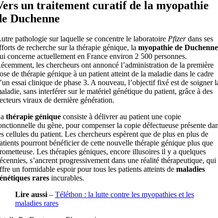
Vers un traitement curatif de la myopathie
de Duchenne
utre pathologie sur laquelle se concentre le laboratoire
Pfizer
dans ses
fforts de recherche sur la thérapie génique, la
myopathie de Duchenne
ui concerne actuellement en France environ 2 500 personnes.
écemment, les chercheurs ont annoncé l’administration de la première
ose de thérapie génique à un patient atteint de la maladie dans le cadre
’un essai clinique de phase 3. A nouveau, l’objectif fixé est de soigner l
aladie, sans interférer sur le matériel génétique du patient, grâce à des
ecteurs viraux de dernière génération.
La
thérapie génique
consiste à délivrer au patient une copie
onctionnelle du gène, pour compenser la copie défectueuse présente da
es cellules du patient. Les chercheurs espèrent que de plus en plus de
atients pourront bénéficier de cette nouvelle thérapie génique plus que
rometteuse. Les thérapies géniques, encore illusoires il y a quelques
écennies, s’ancrent progressivement dans une réalité thérapeutique, qui
ffre un formidable espoir pour tous les patients atteints de
maladies
énétiques rares
incurables.
Lire aussi
–
Téléthon : la lutte contre les myopathies et les
maladies rares