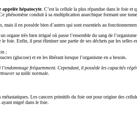
le appelée hépatocyte
. C’est la cellule la plus répandue dans le foie et
. Ce phénomène conduit à sa multiplication anarchique formant une tume
on, mais il en possède bien d’autres qui sont essentiels au fonctionnemen
st un organe très bien irrigué où passe l’ensemble du sang de l’organisme.
foie. Enfin, il peut éliminer une partie de ses déchets par les selles en u
on ;
sucres (glucose) et en les libérant lorsque l’organisme en a besoin.
qui l’endommage fréquemment. Cependant, il possède les capacités régéné
etrouver sa taille normale.
ers métastatiques. Les cancers primitifs du foie ont pour origine des cellu
 ayant migré dans le foie.