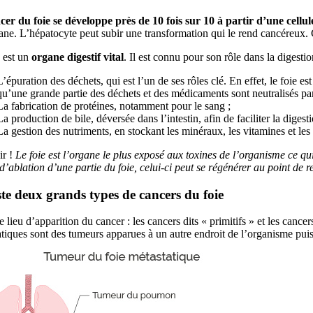
cer du foie se développe près de 10 fois sur 10 à partir d’une cellu
ane. L’hépatocyte peut subir une transformation qui le rend cancéreux
 est un
organe digestif vital
. Il est connu pour son rôle dans la digesti
L’épuration des déchets, qui est l’un de ses rôles clé. En effet, le foie e
qu’une grande partie des déchets et des médicaments sont neutralisés par le 
La fabrication de protéines, notamment pour le sang ;
La production de bile, déversée dans l’intestin, afin de faciliter la digesti
La gestion des nutriments, en stockant les minéraux, les vitamines et les 
r !
Le foie est l’organe le plus exposé aux toxines de l’organisme ce 
d’ablation d’une partie du foie, celui-ci peut se régénérer au point de r
iste deux grands types de cancers du foie
e lieu d’apparition du cancer : les cancers dits « primitifs » et les canc
tiques sont des tumeurs apparues à un autre endroit de l’organisme puis