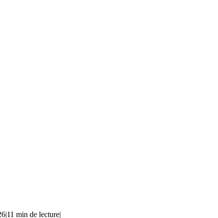
26
|
11 min de lecture
|