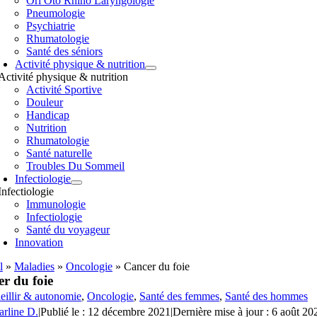
Orl Oto Rhino Laryngologie
Pneumologie
Psychiatrie
Rhumatologie
Santé des séniors
Activité physique & nutrition
Activité physique & nutrition
Activité Sportive
Douleur
Handicap
Nutrition
Rhumatologie
Santé naturelle
Troubles Du Sommeil
Infectiologie
Infectiologie
Immunologie
Infectiologie
Santé du voyageur
Innovation
l
»
Maladies
»
Oncologie
»
Cancer du foie
r du foie
eillir & autonomie
,
Oncologie
,
Santé des femmes
,
Santé des hommes
arline D.
|
Publié le : 12 décembre 2021
|
Dernière mise à jour : 6 août 20