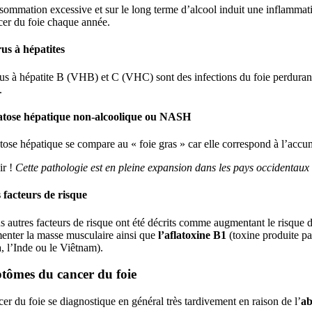
ommation excessive et sur le long terme d’alcool induit une inflammation
cer du foie chaque année.
rus à hépatites
us à hépatite B (VHB) et C (VHC) sont des infections du foie perdurant
.
atose hépatique non-alcoolique ou NASH
tose hépatique se compare au « foie gras » car elle correspond à l’accum
r !
Cette pathologie est en pleine expansion dans les pays occidentaux
 facteurs de risque
s autres facteurs de risque ont été décrits comme augmentant le risque d
enter la masse musculaire ainsi que
l’aflatoxine
B1
(toxine produite pa
, l’Inde ou le Viêtnam).
ômes du cancer du foie
er du foie se diagnostique en général très tardivement en raison de l’
ab