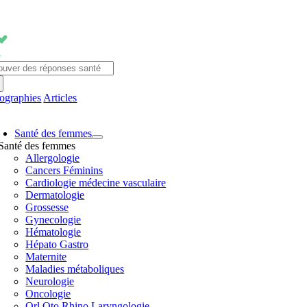
Passer
au
contenu
chercher:
fographies
Articles
avigation
Santé des femmes
ascule
Santé des femmes
Allergologie
Cancers Féminins
Cardiologie médecine vasculaire
Dermatologie
Grossesse
Gynecologie
Hématologie
Hépato Gastro
Maternite
Maladies métaboliques
Neurologie
Oncologie
Orl Oto Rhino Laryngologie