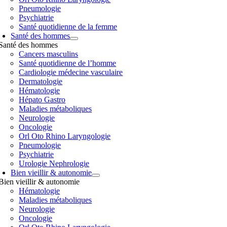
Pneumologie
Psychiatrie
Santé quotidienne de la femme
Santé des hommes
Santé des hommes
Cancers masculins
Santé quotidienne de l’homme
Cardiologie médecine vasculaire
Dermatologie
Hématologie
Hépato Gastro
Maladies métaboliques
Neurologie
Oncologie
Orl Oto Rhino Laryngologie
Pneumologie
Psychiatrie
Urologie Nephrologie
Bien vieillir & autonomie
Bien vieillir & autonomie
Hématologie
Maladies métaboliques
Neurologie
Oncologie