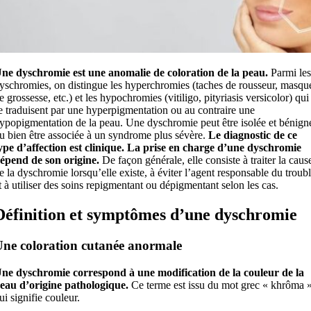
ne dyschromie est une anomalie de coloration de la peau.
Parmi les
yschromies, on distingue les hyperchromies (taches de rousseur, masqu
e grossesse, etc.) et les hypochromies (vitiligo, pityriasis versicolor) qui
e traduisent par une hyperpigmentation ou au contraire une
ypopigmentation de la peau. Une dyschromie peut être isolée et bénign
u bien être associée à un syndrome plus sévère.
Le diagnostic de ce
ype d’affection est clinique.
La prise en charge d’une dyschromie
épend de son origine.
De façon générale, elle consiste à traiter la caus
e la dyschromie lorsqu’elle existe, à éviter l’agent responsable du troub
t à utiliser des soins repigmentant ou dépigmentant selon les cas.
Définition et symptômes d’une dyschromie
ne coloration cutanée anormale
ne dyschromie correspond à une modification de la couleur de la
eau d’origine pathologique.
Ce terme est issu du mot grec « khrôma 
ui signifie couleur.