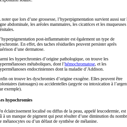
 noter que lors d’une grossesse, l’hyperpigmentation survient aussi sur 
igne abdominale, les aréoles mammaires, les cicatrices et les muqueuses
énitales.
’hyperpigmentation post-inflammatoire est également un type de
yschromie. En effet, des taches résiduelles peuvent persister après
uérison d’une dermatose.
armi les hyperchromies d’origine pathologique, on trouve les
ypermélanoses métaboliques, dont l’
hémochromatose
, et les
ypermélanoses endocriniennes dont la maladie d’Addison.
nfin on trouve les dyschromies d’origine exogène. Elles peuvent être
olontaires (tatouages) ou accidentelles (argyrie ou intoxication à l’argen
ar exemple).
es hypochromies
n éclaircissement localisé ou diffus de la peau, appelé leucodermie, est
û à un manque de pigment qui peut résulter d’une diminution du nomb
e mélanocytes ou d’un défaut de synthèse de mélanine.