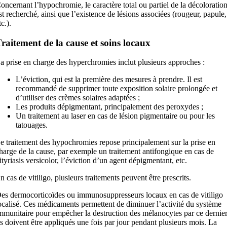
oncernant l’hypochromie, le caractère total ou partiel de la décoloratio
st recherché, ainsi que l’existence de lésions associées (rougeur, papule,
tc.).
raitement de la cause et soins locaux
a prise en charge des hyperchromies inclut plusieurs approches :
L’éviction, qui est la première des mesures à prendre. Il est
recommandé de supprimer toute exposition solaire prolongée et
d’utiliser des crèmes solaires adaptées ;
Les produits dépigmentant, principalement des peroxydes ;
Un traitement au laser en cas de lésion pigmentaire ou pour les
tatouages.
e traitement des hypochromies repose principalement sur la prise en
harge de la cause, par exemple un traitement antifongique en cas de
ityriasis versicolor, l’éviction d’un agent dépigmentant, etc.
n cas de vitiligo, plusieurs traitements peuvent être prescrits.
es dermocorticoïdes ou immunosuppresseurs locaux en cas de vitiligo
ocalisé. Ces médicaments permettent de diminuer l’activité du système
mmunitaire pour empêcher la destruction des mélanocytes par ce dernier
ls doivent être appliqués une fois par jour pendant plusieurs mois. La