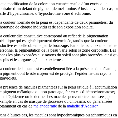
ette modification de la coloration cutanée résulte d’un excès ou au
ontraire d’un défaut de pigment de mélatonine. Ainsi, suivant les cas, o
arle d’hyperchromie, d’hypochromie voire d’achromie.
a couleur normale de la peau est dépendante de deux paramètres, du
hototype de chaque individu et de son exposition solaire.
a couleur dite constitutive correspond au reflet de la pigmentation
élanique qui est génétiquement déterminée, tandis que la couleur
nductive est celle obtenue par le bronzage. Par ailleurs, chez une même
ersonne, la pigmentation de la peau varie selon la zone corporelle. Les
ones les plus exposées aux rayons du soleil sont plus bronzées, ainsi qu
es plis et les organes génitaux externes.
a couleur de la peau est essentiellement liée à la présence de mélanine,
n pigment dont le rôle majeur est de protéger l’épiderme des rayons
ltraviolets.
a présence de macules pigmentées sur la peau est due à l’accumulation
e pigment mélanique ou non (tatouage, fer en cas d’hémochromatose)
ans l’épiderme ou le derme. Les macules peuvent être localisées, par
xemple en cas de masque de grossesse ou chloasma, ou généralisées,
otamment en cas de
mélanodermie
de la
maladie d’Addison
.
ans d’autres cas, les macules sont hypochromiques ou achromiques en