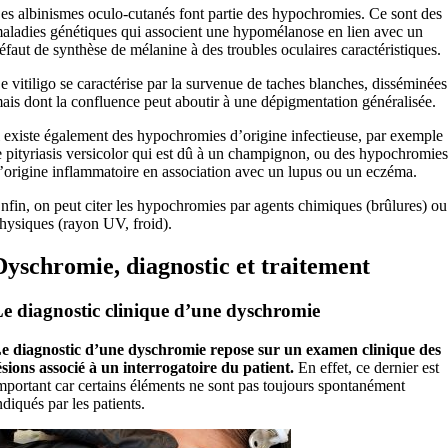
es albinismes oculo-cutanés font partie des hypochromies. Ce sont des
aladies génétiques qui associent une hypomélanose en lien avec un
éfaut de synthèse de mélanine à des troubles oculaires caractéristiques.
e vitiligo se caractérise par la survenue de taches blanches, disséminées
ais dont la confluence peut aboutir à une dépigmentation généralisée.
l existe également des hypochromies d’origine infectieuse, par exemple
e pityriasis versicolor qui est dû à un champignon, ou des hypochromies
’origine inflammatoire en association avec un lupus ou un eczéma.
nfin, on peut citer les hypochromies par agents chimiques (brûlures) ou
hysiques (rayon UV, froid).
Dyschromie, diagnostic et traitement
e diagnostic clinique d’une dyschromie
e diagnostic d’une dyschromie repose sur un examen clinique des
ésions associé à un interrogatoire du patient.
En effet, ce dernier est
mportant car certains éléments ne sont pas toujours spontanément
ndiqués par les patients.