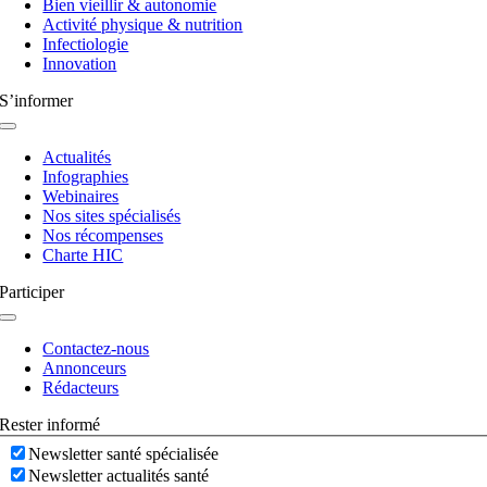
Bien vieillir & autonomie
Activité physique & nutrition
Infectiologie
Innovation
S’informer
Navigation
à
Actualités
bascule
Infographies
Webinaires
Nos sites spécialisés
Nos récompenses
Charte HIC
Participer
Navigation
à
Contactez-nous
bascule
Annonceurs
Rédacteurs
Rester informé
Newsletter santé spécialisée
Newsletter actualités santé