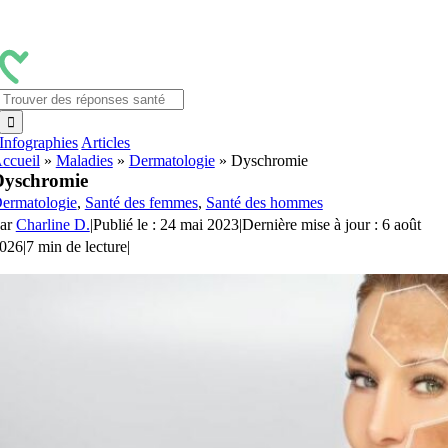
Passer
au
contenu
Rechercher:
Infographies
Articles
ccueil
»
Maladies
»
Dermatologie
»
Dyschromie
Dyschromie
ermatologie
,
Santé des femmes
,
Santé des hommes
ar
Charline D.
|
Publié le : 24 mai 2023
|
Dernière mise à jour : 6 août
026
|
7 min de lecture
|