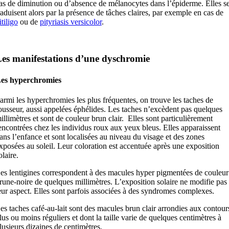
as de diminution ou d’absence de mélanocytes dans l’épiderme. Elles s
raduisent alors par la présence de tâches claires, par exemple en cas de
itiligo
ou de
pityriasis versicolor
.
es manifestations d’une dyschromie
es hyperchromies
armi les hyperchromies les plus fréquentes, on trouve les taches de
ousseur, aussi appelées éphélides. Les taches n’excèdent pas quelques
illimètres et sont de couleur brun clair. Elles sont particulièrement
encontrées chez les individus roux aux yeux bleus. Elles apparaissent
ans l’enfance et sont localisées au niveau du visage et des zones
xposées au soleil. Leur coloration est accentuée après une exposition
olaire.
es lentigines correspondent à des macules hyper pigmentées de couleur
rune-noire de quelques millimètres. L’exposition solaire ne modifie pas
eur aspect. Elles sont parfois associées à des syndromes complexes.
es taches café-au-lait sont des macules brun clair arrondies aux contour
lus ou moins réguliers et dont la taille varie de quelques centimètres à
lusieurs dizaines de centimètres.