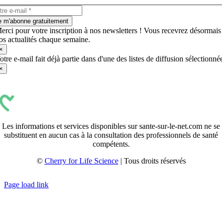
e m'abonne gratuitement
erci pour votre inscription à nos newsletters ! Vous recevrez désormais
os actualités chaque semaine.
×
otre e-mail fait déjà partie dans d'une des listes de diffusion sélectionné
×
Les informations et services disponibles sur sante-sur-le-net.com ne se
substituent en aucun cas à la consultation des professionnels de santé
compétents.
©
Cherry for Life Science
| Tous droits réservés
Créé avec
par
zakaru.studio
Page load link