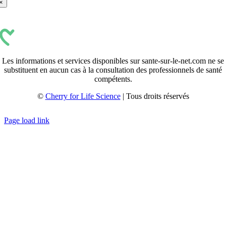
×
Les informations et services disponibles sur sante-sur-le-net.com ne se
substituent en aucun cas à la consultation des professionnels de santé
compétents.
©
Cherry for Life Science
| Tous droits réservés
Créé avec
par
zakaru.studio
Page load link