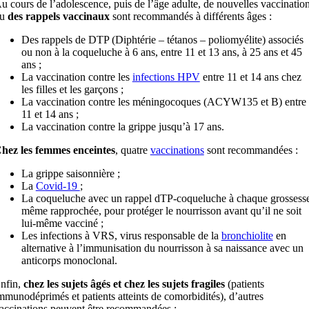
u cours de l’adolescence, puis de l’âge adulte, de nouvelles vaccinatio
ou
des rappels vaccinaux
sont recommandés à différents âges :
Des rappels de DTP (Diphtérie – tétanos – poliomyélite) associés
ou non à la coqueluche à 6 ans, entre 11 et 13 ans, à 25 ans et 45
ans ;
La vaccination contre les
infections HPV
entre 11 et 14 ans chez
les filles et les garçons ;
La vaccination contre les méningocoques (ACYW135 et B) entre
11 et 14 ans ;
La vaccination contre la grippe jusqu’à 17 ans.
hez les femmes enceintes
, quatre
vaccinations
sont recommandées :
La grippe saisonnière ;
La
Covid-19
;
La coqueluche avec un rappel dTP-coqueluche à chaque grossess
même rapprochée, pour protéger le nourrisson avant qu’il ne soit
lui-même vacciné ;
Les infections à VRS, virus responsable de la
bronchiolite
en
alternative à l’immunisation du nourrisson à sa naissance avec un
anticorps monoclonal.
nfin,
chez les sujets âgés et chez les sujets fragiles
(patients
mmunodéprimés et patients atteints de comorbidités), d’autres
accinations peuvent être recommandées :