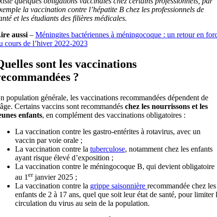
xiste quelques obligations vaccinales chez certains professionnels, par
xemple la vaccination contre l’hépatite B chez les professionnels de
anté et les étudiants des filières médicales.
ire aussi
–
Méningites bactériennes à méningocoque : un retour en for
u cours de l’hiver 2022-2023
Quelles sont les vaccinations
recommandées ?
n population générale, les vaccinations recommandées dépendent de
’âge. Certains vaccins sont recommandés
chez les nourrissons et les
eunes enfants
, en complément des vaccinations obligatoires :
La vaccination contre les gastro-entérites à rotavirus, avec un
vaccin par voie orale ;
La vaccination contre la
tuberculose
, notamment chez les enfants
ayant risque élevé d’exposition ;
La vaccination contre le méningocoque B, qui devient obligatoire
er
au 1
janvier 2025 ;
La vaccination contre la
grippe saisonnière
recommandée chez les
enfants de 2 à 17 ans, quel que soit leur état de santé, pour limiter 
circulation du virus au sein de la population.