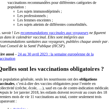
vaccinations recommandées pour différentes catégories de
population :
Les sujets immunodéprimés ;
Les professionnels ;
Les femmes enceintes ;
Les sujets atteints de différentes comorbidités.
 savoir !
Les
recommandations vaccinales aux voyageurs
ne figurent
as dans le calendrier vaccinal. Elles sont intégrées aux
ecommandations sanitaires aux voyageurs, publiées chaque année par 
aut Conseil de la Santé Publique (HCSP).
ire aussi
–
24 au 30 avril 2023 : la semaine européenne de la
accination
Quelles sont les vaccinations obligatoires ?
n population générale, seuls les nourrissons ont des
obligations
accinales
, c’est-à-dire des vaccins obligatoires pour l’entrée en
ollectivité (crèche, école, …), sauf en cas de contre-indication médicale
epuis le 1er janvier 2018, les enfants doivent recevoir au cours des 18
remiers mois de vie 11 vaccinations au total, contre seulement trois
uparavant :