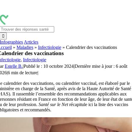
Passer
au
contenu
Rechercher:
Infographies
Articles
ccueil
»
Maladies
»
Infectiologie
»
Calendrier des vaccinations
alendrier des vaccinations
nfectiologie
,
Infectiologie
ar
Estelle B.
|
Publié le : 10 octobre 2024
|
Dernière mise à jour : 6 août
026
|
6 min de lecture
|
e calendrier des vaccinations, ou calendrier vaccinal, est élaboré par le
inistère en charge de la Santé, après avis de la Haute Autorité de Santé
HAS). Il rassemble l’ensemble des recommandations applicables aux
ersonnes résidant en France en fonction de leur âge, de leur état de sant
u de leur profession.
Santé sur le Net
récapitule ici la liste des vaccins
bligatoires et recommandés.