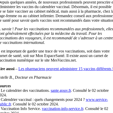
epuis quelques années, de nouveaux professionnels peuvent prescrire e
dministrer les vaccins du calendrier vaccinal. Désormais, il est possible
e se faire vacciner au cabinet médical, mais aussi à la pharmacie, chez l
age-femme ou au cabinet infirmier. Demandez conseil aux professionne
e santé pour savoir quels vaccins sont recommandés dans votre situatio
 savoir !
Pour les vaccinations recommandées aux professionnels, elle
ont généralement effectuées par la médecine du travail. Pour les
accinations des voyageurs, il est recommandé de s’adresser à un centre
e vaccinations international.
l est important de garder une trace de vos vaccinations, soit dans votre
arnet de santé, soit sur Mon EspaceSanté. Il existe aussi un carnet de
accination numérique sur le site MesVaccins.net.
ire aussi
–
Les pharmaciens peuvent administrer 15 vaccins différents 
stelle B., Docteur en Pharmacie
ources
 Le calendrier des vaccinations.
sante.gouv.fr
. Consulté le 02 octobre
024.
 Calendrier vaccinal : quels changements pour 2024 ?
www.service-
ublic.fr
. Consulté le 02 octobre 2024.
 Vaccination Info Service.
vaccination-info-service.fr
. Consulté le 02