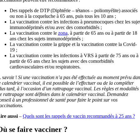
Des rappels de DTP (Diphtérie – tétanos – poliomyélite) associés
ou non à la coqueluche à 65 ans, puis tous les 10 ans ;
La vaccination contre les infections à pneumocoques chez les suje
immunodéprimés et/ou avec des comorbidités ;
La vaccination contre le
zona
, à partir de 65 ans ou à partir de 18
ans chez les sujets immunodéprimés ;
La vaccination contre la grippe et la vaccination contre la Covid-
19 ;
La vaccination contre les infections à VRS à partir de 75 ans ou à
partir de 65 ans chez les sujets avec des comorbidités
cardiovasculaires et/ou respiratoires.
 savoir !
Si une vaccination n’a pas été effectuée au moment prévu da
e calendrier vaccinal, il est possible de l’effectuer ou de la compléter
lus tard, à l’occasion d’un rattrapage vaccinal. Les règles et modalités
e rattrapage sont définies dans le calendrier vaccinal. Demandez
onseil à un professionnel de santé pour faire le point sur vos
accinations.
ire aussi
–
Quels sont les rappels de vaccin recommandés à 25 ans ?
Où se faire vacciner ?