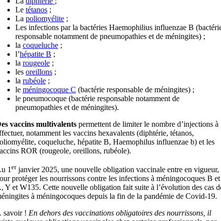
La
diphtérie
;
Le
tétanos
;
La
poliomyélite
;
Les infections par la bactéries Haemophilius influenzae B (bactéri
responsable notamment de pneumopathies et de méningites) ;
la
coqueluche
;
l’
hépatite B
;
la
rougeole
;
les
oreillons
;
la
rubéole
;
le
méningocoque C
(bactérie responsable de méningites) ;
le pneumocoque (bactérie responsable notamment de
pneumopathies et de méningites).
es vaccins multivalents
permettent de limiter le nombre d’injections à
ffectuer, notamment les vaccins hexavalents (diphtérie, tétanos,
oliomyélite, coqueluche, hépatite B, Haemophilus influenzae b) et les
accins ROR (rougeole, oreillons, rubéole).
er
u 1
janvier 2025, une nouvelle obligation vaccinale entre en vigueur,
our protéger les nourrissons contre les infections à méningocoques B et
, Y et W135. Cette nouvelle obligation fait suite à l’évolution des cas d
éningites à méningocoques depuis la fin de la pandémie de Covid-19.
 savoir !
En dehors des vaccinations obligatoires des nourrissons, il