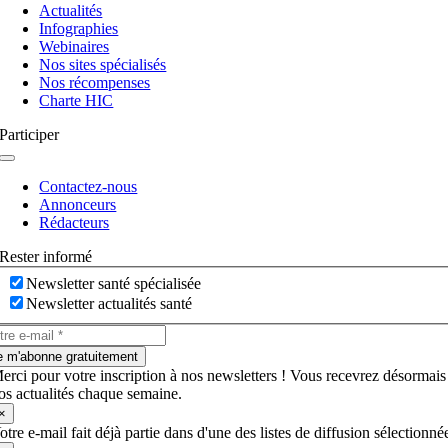
à
Actualités
bascule
Infographies
Webinaires
Nos sites spécialisés
Nos récompenses
Charte HIC
Participer
Navigation
à
Contactez-nous
bascule
Annonceurs
Rédacteurs
Rester informé
Newsletter santé spécialisée
Newsletter actualités santé
e m'abonne gratuitement
erci pour votre inscription à nos newsletters ! Vous recevrez désormais
os actualités chaque semaine.
×
otre e-mail fait déjà partie dans d'une des listes de diffusion sélectionné