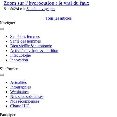
Zoom sur l’hydrocution : le vrai du faux
6 août
4 min
Santé en voyages
Tous les articles
Naviguer
Navigation
à
Santé des femmes
bascule
Santé des hommes
Bien vieillir & autonomie
Activité physique & nutrition
Infectiologie
Innovation
S’informer
Navigation
à
Actualités
bascule
Infographies
Webinaires
Nos sites spécialisés
Nos récompenses
Charte HIC
Participer