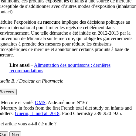
éanmoins, ces produits exposent les enfants à une source de mercure,
usceptible de s’additionner avec d’autres modes d’exposition (inhalation
ontact).
éduire l’exposition au
mercure
implique des décisions politiques au
iveau international pour limiter les rejets de cet élément dans
’environnement. Une telle démarche a été initiée en 2012-2013 par la
onvention de Minamata sur le mercure, qui oblige les gouvernements
ignataires à prendre des mesures pour réduire les émissions
tmosphériques de mercure et abandonner certains produits à base de
ercure.
Lire aussi
–
Alimentation des nourrissons : dernières
recommandations
stelle B. / Docteur en Pharmacie
Sources
 Mercure et santé.
OMS
. Aide-mémoire N°361
 Mercury in foods from the first French total diet study on infants and
oddlers.
Guerin, T. and al. 2018
. Food Chemistry 239 :920–925.
et article vous a-t-il été utile ?
Oui
Non