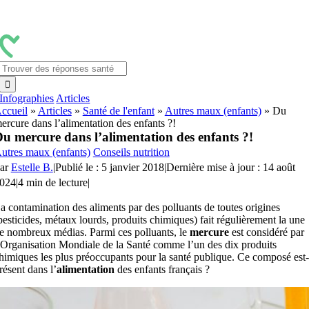
Passer
au
contenu
Rechercher:
Infographies
Articles
ccueil
»
Articles
»
Santé de l'enfant
»
Autres maux (enfants)
»
Du
ercure dans l’alimentation des enfants ?!
u mercure dans l’alimentation des enfants ?!
utres maux (enfants)
Conseils nutrition
ar
Estelle B.
|
Publié le : 5 janvier 2018
|
Dernière mise à jour : 14 août
024
|
4 min de lecture
|
a contamination des aliments par des polluants de toutes origines
pesticides, métaux lourds, produits chimiques) fait régulièrement la une
e nombreux médias. Parmi ces polluants, le
mercure
est considéré par
’Organisation Mondiale de la Santé comme l’un des dix produits
himiques les plus préoccupants pour la santé publique. Ce composé est-
résent dans l’
alimentation
des enfants français ?