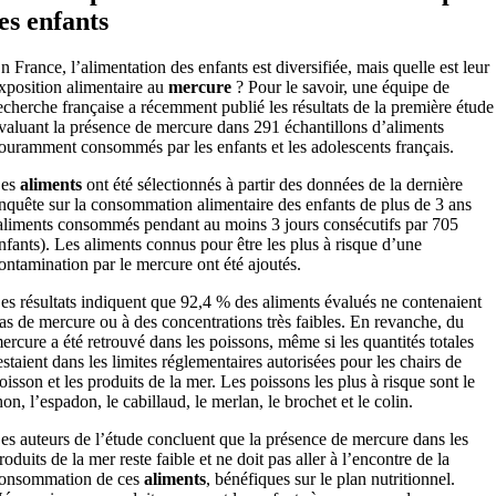
les enfants
n France, l’alimentation des enfants est diversifiée, mais quelle est leur
xposition alimentaire au
mercure
? Pour le savoir, une équipe de
echerche française a récemment publié les résultats de la première étude
valuant la présence de mercure dans 291 échantillons d’aliments
ouramment consommés par les enfants et les adolescents français.
es
aliments
ont été sélectionnés à partir des données de la dernière
nquête sur la consommation alimentaire des enfants de plus de 3 ans
aliments consommés pendant au moins 3 jours consécutifs par 705
nfants). Les aliments connus pour être les plus à risque d’une
ontamination par le mercure ont été ajoutés.
es résultats indiquent que 92,4 % des aliments évalués ne contenaient
as de mercure ou à des concentrations très faibles. En revanche, du
ercure a été retrouvé dans les poissons, même si les quantités totales
estaient dans les limites réglementaires autorisées pour les chairs de
oisson et les produits de la mer. Les poissons les plus à risque sont le
hon, l’espadon, le cabillaud, le merlan, le brochet et le colin.
es auteurs de l’étude concluent que la présence de mercure dans les
roduits de la mer reste faible et ne doit pas aller à l’encontre de la
onsommation de ces
aliments
, bénéfiques sur le plan nutritionnel.