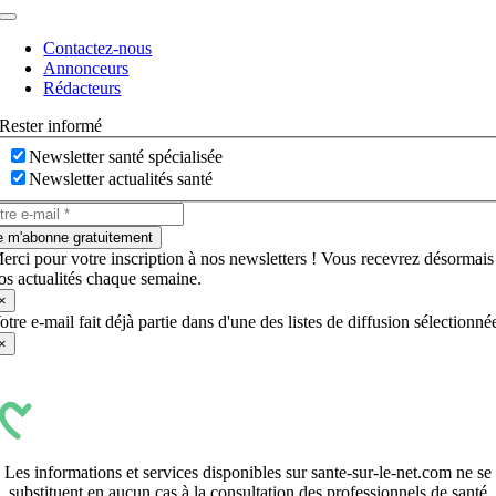
Navigation
à
Contactez-nous
bascule
Annonceurs
Rédacteurs
Rester informé
Newsletter santé spécialisée
Newsletter actualités santé
e m'abonne gratuitement
erci pour votre inscription à nos newsletters ! Vous recevrez désormais
os actualités chaque semaine.
×
otre e-mail fait déjà partie dans d'une des listes de diffusion sélectionné
×
Les informations et services disponibles sur sante-sur-le-net.com ne se
substituent en aucun cas à la consultation des professionnels de santé