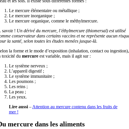
’eau et les sols. Il existe sous différentes formes :
Le mercure élémentaire ou métallique ;
Le mercure inorganique ;
Le mercure organique, comme le méthylmercure.
 savoir !
Un dérivé du mercure, l’éthylmercure (thiomersal) est utilisé
omme conservateur dans certains vaccins et ne représente aucun risqu
our la santé, selon toutes les études menées jusque-là.
elon la forme et le mode d’exposition (inhalation, contact ou ingestion),
a toxicité du
mercure
est variable, mais il agit sur :
Le système nerveux ;
L’appareil digestif ;
Le système immunitaire ;
Les poumons ;
Les reins ;
La peau ;
Les yeux.
Lire aussi
–
Attention au mercure contenu dans les fruits de
mer !
Du mercure dans les aliments