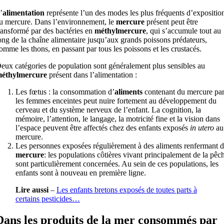
’
alimentation
représente l’un des modes les plus fréquents d’expositio
u mercure. Dans l’environnement, le
mercure
présent peut être
ransformé par des bactéries en
méthylmercure
, qui s’accumule tout au
ong de la chaîne alimentaire jusqu’aux grands poissons prédateurs,
omme les thons, en passant par tous les poissons et les crustacés.
eux catégories de population sont généralement plus sensibles au
éthylmercure
présent dans l’alimentation :
Les fœtus : la consommation d’
aliments
contenant du mercure pa
les femmes enceintes peut nuire fortement au développement du
cerveau et du système nerveux de l’enfant. La cognition, la
mémoire, l’attention, le langage, la motricité fine et la vision dans
l’espace peuvent être affectés chez des enfants exposés
in utero
au
mercure.
Les personnes exposées régulièrement à des aliments renfermant 
mercure
: les populations côtières vivant principalement de la pêc
sont particulièrement concernées. Au sein de ces populations, les
enfants sont à nouveau en première ligne.
Lire aussi
–
Les enfants bretons exposés de toutes parts à
certains pesticides…
Dans les produits de la mer consommés par