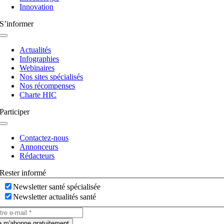
Innovation
S’informer
Navigation
à
Actualités
bascule
Infographies
Webinaires
Nos sites spécialisés
Nos récompenses
Charte HIC
Participer
Navigation
à
Contactez-nous
bascule
Annonceurs
Rédacteurs
Rester informé
Newsletter santé spécialisée
Newsletter actualités santé
e m'abonne gratuitement