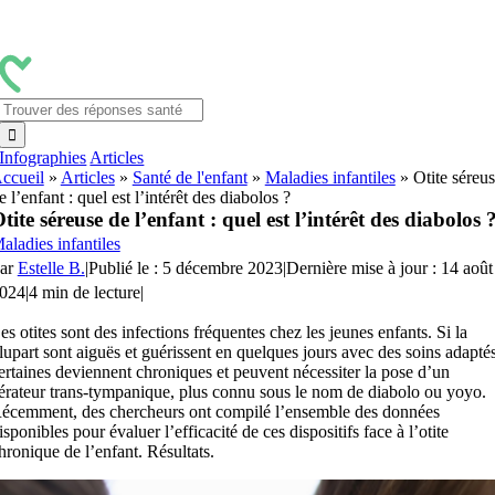
Passer
au
contenu
Rechercher:
Infographies
Articles
ccueil
»
Articles
»
Santé de l'enfant
»
Maladies infantiles
»
Otite séreu
e l’enfant : quel est l’intérêt des diabolos ?
tite séreuse de l’enfant : quel est l’intérêt des diabolos 
aladies infantiles
ar
Estelle B.
|
Publié le : 5 décembre 2023
|
Dernière mise à jour : 14 août
024
|
4 min de lecture
|
es otites sont des infections fréquentes chez les jeunes enfants. Si la
lupart sont aiguës et guérissent en quelques jours avec des soins adaptés
ertaines deviennent chroniques et peuvent nécessiter la pose d’un
érateur trans-tympanique, plus connu sous le nom de diabolo ou yoyo.
écemment, des chercheurs ont compilé l’ensemble des données
isponibles pour évaluer l’efficacité de ces dispositifs face à l’otite
hronique de l’enfant. Résultats.