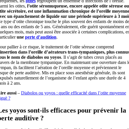
réquentes, les
otites
regroupent un ensemble d’infections de l’oreille.
armi les otites,
l’otite séromuqueuse, encore appelée otite séreuse ou
tite sécrétoire, est une inflammation chronique de l’oreille moyenne
vec un épanchement de liquide sur une période supérieure à 3 moi
e type d’otite chronique touche le plus souvent des enfants de moins d
 ans ou des enfants de 5 ans. Généralement, elle guérit spontanément e
uelques mois, mais peut aussi être associée à certaines complications, e
articulier
une
perte d’audition
.
our pallier à ce risque, le traitement de l’otite séreuse comprend
’insertion dans l’oreille d’aérateurs trans-tympaniques, plus connu
ous le nom de diabolos ou yoyos
. Il s’agit de tubes creux placés au
ravers de la membrane tympanique. En maintenant une ouverture dans l
ympan, ils facilitent l’aération de l’oreille moyenne et préviennent le
isque de perte auditive. Mis en place sous anesthésie générale, ils sont
xpulsés naturellement de l’organisme de l’enfant après une durée de 4
ois à 2 ans.
ire aussi
–
Diabolos ou yoyos : quelle efficacité dans l’otite moyenne
iguë ?
Les yoyos sont-ils efficaces pour prévenir la
perte auditive ?