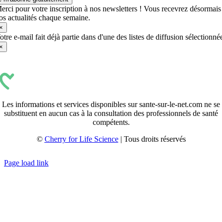
erci pour votre inscription à nos newsletters ! Vous recevrez désormais
os actualités chaque semaine.
×
otre e-mail fait déjà partie dans d'une des listes de diffusion sélectionné
×
Les informations et services disponibles sur sante-sur-le-net.com ne se
substituent en aucun cas à la consultation des professionnels de santé
compétents.
©
Cherry for Life Science
| Tous droits réservés
Créé avec
par
zakaru.studio
Page load link