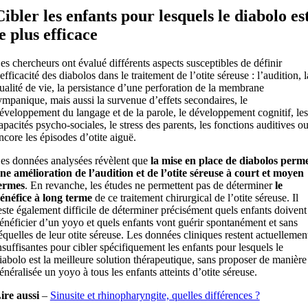
Cibler les enfants pour lesquels le diabolo es
le plus efficace
es chercheurs ont évalué différents aspects susceptibles de définir
’efficacité des diabolos dans le traitement de l’otite séreuse : l’audition, l
ualité de vie, la persistance d’une perforation de la membrane
ympanique, mais aussi la survenue d’effets secondaires, le
éveloppement du langage et de la parole, le développement cognitif, les
apacités psycho-sociales, le stress des parents, les fonctions auditives o
ncore les épisodes d’otite aiguë.
es données analysées révèlent que
la mise en place de diabolos perm
ne amélioration de l’audition et de l’otite séreuse à court et moyen
ermes
. En revanche, les études ne permettent pas de déterminer
le
énéfice à long terme
de ce traitement chirurgical de l’otite séreuse. Il
este également difficile de déterminer précisément quels enfants doivent
énéficier d’un yoyo et quels enfants vont guérir spontanément et sans
équelles de leur otite séreuse. Les données cliniques restent actuellemen
nsuffisantes pour cibler spécifiquement les enfants pour lesquels le
iabolo est la meilleure solution thérapeutique, sans proposer de manière
énéralisée un yoyo à tous les enfants atteints d’otite séreuse.
ire aussi
–
Sinusite et rhinopharyngite, quelles différences ?