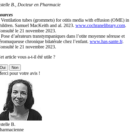
stelle B., Docteur en Pharmacie
ources
 Ventilation tubes (grommets) for otitis media with effusion (OME) in
hildren. Samuel MacKeith and al. 2023.
www.cochranelibrary.com
.
onsulté le 21 novembre 2023.
 Pose d’aérateurs transtympaniques dans l’otite moyenne séreuse et
éromuqueuse chronique bilatérale chez l’enfant.
www.has-sante.fr
.
onsulté le 21 novembre 2023.
et article vous a-t-il été utile ?
Oui
Non
erci pour votre avis !
stelle B.
harmacienne