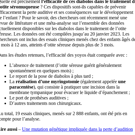
uelle est précisément
l’efficacité de ces diabolos dans le traitement d
’otite séromuqueuse
? Ces dispositifs sont-ils capables de prévenir
fficacement la perte auditive et ses conséquences sur le développement
e l’enfant ? Pour le savoir, des chercheurs ont récemment mené une
evue de littérature et une méta-analyse sur l’ensemble des données
ctuellement disponibles sur les diabolos dans le traitement de l’otite
éreuse. Les données ont été compilées jusqu’au 20 janvier 2023. Les
hercheurs ont inclus des essais cliniques menés chez des enfants âgés d
 mois à 12 ans, atteints d’otite séreuse depuis plus de 3 mois.
ans les études retenues, l’efficacité des yoyos était comparée avec :
L’absence de traitement (l’otite séreuse guérit généralement
spontanément en quelques mois) ;
Le report de la pose de diabolos à plus tard ;
La
réalisation d’une myringotomie
(également appelée
une
paracentèse
), qui consiste à pratiquer une incision dans la
membrane tympanique pour évacuer le liquide d’épanchement ;
Le port de prothèses auditives ;
D’autres traitements non chirurgicaux.
u total, 19 essais cliniques, menés sur 2 888 enfants, ont été pris en
ompte pour l’analyse.
ire aussi
–
Une mutation génétique impliquée dans la perte d’audition