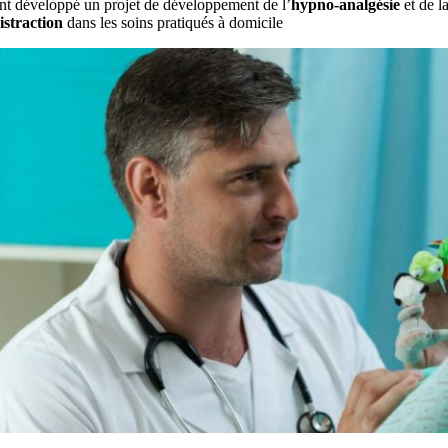
nt développé un projet de développement de l’
hypno-analgésie
et de l
istraction
dans les soins pratiqués à domicile