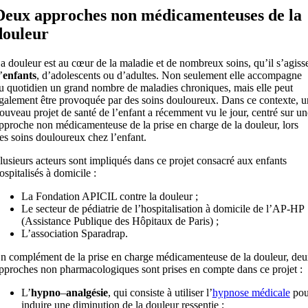
Deux approches non médicamenteuses de la
douleur
a douleur est au cœur de la maladie et de nombreux soins, qu’il s’agiss
’
enfants
, d’adolescents ou d’adultes. Non seulement elle accompagne
u quotidien un grand nombre de maladies chroniques, mais elle peut
galement être provoquée par des soins douloureux. Dans ce contexte, u
ouveau projet de santé de l’enfant a récemment vu le jour, centré sur un
pproche non médicamenteuse de la prise en charge de la douleur, lors
es soins douloureux chez l’enfant.
lusieurs acteurs sont impliqués dans ce projet consacré aux enfants
ospitalisés à domicile :
La Fondation APICIL contre la douleur ;
Le secteur de pédiatrie de l’hospitalisation à domicile de l’AP-HP
(Assistance Publique des Hôpitaux de Paris) ;
L’association Sparadrap.
n complément de la prise en charge médicamenteuse de la douleur, de
pproches non pharmacologiques sont prises en compte dans ce projet :
L’
hypno
–
analgésie
, qui consiste à utiliser l’
hypnose médicale
pou
induire une diminution de la douleur ressentie ;