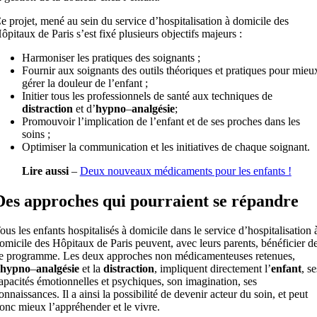
e projet, mené au sein du service d’hospitalisation à domicile des
ôpitaux de Paris s’est fixé plusieurs objectifs majeurs :
Harmoniser les pratiques des soignants ;
Fournir aux soignants des outils théoriques et pratiques pour mieu
gérer la douleur de l’enfant ;
Initier tous les professionnels de santé aux techniques de
distraction
et d’
hypno
–
analgésie
;
Promouvoir l’implication de l’enfant et de ses proches dans les
soins ;
Optimiser la communication et les initiatives de chaque soignant.
Lire aussi
–
Deux nouveaux médicaments pour les enfants !
Des approches qui pourraient se répandre
ous les enfants hospitalisés à domicile dans le service d’hospitalisation 
omicile des Hôpitaux de Paris peuvent, avec leurs parents, bénéficier d
e programme. Les deux approches non médicamenteuses retenues,
hypno
–
analgésie
et la
distraction
, impliquent directement l’
enfant
, se
apacités émotionnelles et psychiques, son imagination, ses
onnaissances. Il a ainsi la possibilité de devenir acteur du soin, et peut
onc mieux l’appréhender et le vivre.