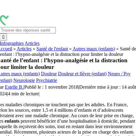
Passer
au
contenu
Rechercher:
Infographies
Articles
ccueil
»
Articles
»
Santé de l'enfant
»
Autres maux (enfants)
»
Santé d
’enfant : l’hypno-analgésie et la distraction pour limiter la douleur
anté de l’enfant : l’hypno-analgésie et la distraction
our limiter la douleur
utres maux (enfants)
Douleur
Douleur et fièvre (enfant)
Neuro / Psy
enfant)
Neurologie
Psychiatrie
ar
Estelle B.
|
Publié le : 1 novembre 2018
|
Dernière mise à jour : 14 août
024
|
4 min de lecture
|
es maladies chroniques ne touchent pas que les adultes. En France,
elon les sources, entre 1,5 et 4 millions d’enfants et d’adolescents
ivraient avec une maladie chronique. Au cours de leur prise en charge,
es
enfants
peuvent bénéficier d’une hospitalisation à domicile, pendant
aquelle ils reçoivent des soins, tout en restant dans leur environnement
amilial. Récemment, plusieurs acteurs de la prise en charge des enfants