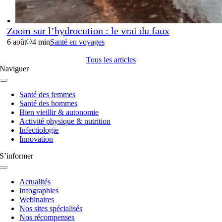
Zoom sur l’hydrocution : le vrai du faux
6 août
4 min
Santé en voyages
Tous les articles
Naviguer
Navigation
à
Santé des femmes
bascule
Santé des hommes
Bien vieillir & autonomie
Activité physique & nutrition
Infectiologie
Innovation
S’informer
Navigation
à
Actualités
bascule
Infographies
Webinaires
Nos sites spécialisés
Nos récompenses