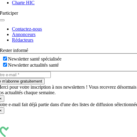
Charte HIC
Participer
Navigation
à
Contactez-nous
bascule
Annonceurs
Rédacteurs
Rester informé
Newsletter santé spécialisée
Newsletter actualités santé
e m'abonne gratuitement
erci pour votre inscription à nos newsletters ! Vous recevrez désormais
os actualités chaque semaine.
×
otre e-mail fait déjà partie dans d'une des listes de diffusion sélectionné
×