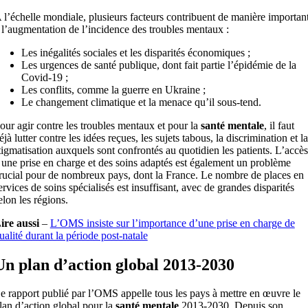
 l’échelle mondiale, plusieurs facteurs contribuent de manière importan
 l’augmentation de l’incidence des troubles mentaux :
Les inégalités sociales et les disparités économiques ;
Les urgences de santé publique, dont fait partie l’épidémie de la
Covid-19 ;
Les conflits, comme la guerre en Ukraine ;
Le changement climatique et la menace qu’il sous-tend.
our agir contre les troubles mentaux et pour la
santé mentale
, il faut
éjà lutter contre les idées reçues, les sujets tabous, la discrimination et la
tigmatisation auxquels sont confrontés au quotidien les patients. L’accès
 une prise en charge et des soins adaptés est également un problème
rucial pour de nombreux pays, dont la France. Le nombre de places en
ervices de soins spécialisés est insuffisant, avec de grandes disparités
elon les régions.
ire aussi
–
L’OMS insiste sur l’importance d’une prise en charge de
ualité durant la période post-natale
Un plan d’action global 2013-2030
e rapport publié par l’OMS appelle tous les pays à mettre en œuvre le
lan d’action global pour la
santé mentale
2013-2030. Depuis son