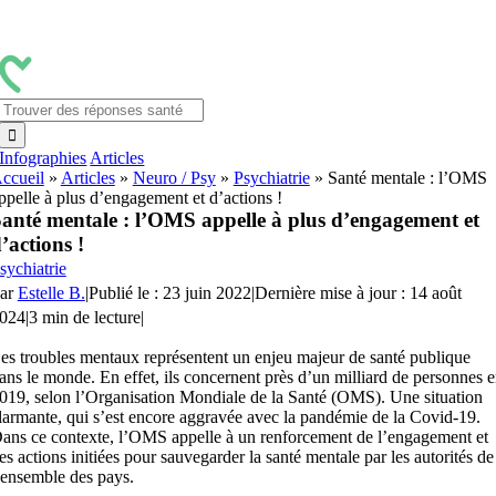
Passer
au
contenu
Rechercher:
Infographies
Articles
ccueil
»
Articles
»
Neuro / Psy
»
Psychiatrie
»
Santé mentale : l’OMS
ppelle à plus d’engagement et d’actions !
anté mentale : l’OMS appelle à plus d’engagement et
’actions !
sychiatrie
ar
Estelle B.
|
Publié le : 23 juin 2022
|
Dernière mise à jour : 14 août
024
|
3 min de lecture
|
es troubles mentaux représentent un enjeu majeur de santé publique
ans le monde. En effet, ils concernent près d’un milliard de personnes 
019, selon l’Organisation Mondiale de la Santé (OMS). Une situation
larmante, qui s’est encore aggravée avec la pandémie de la Covid-19.
ans ce contexte, l’OMS appelle à un renforcement de l’engagement et
es actions initiées pour sauvegarder la santé mentale par les autorités de
’ensemble des pays.