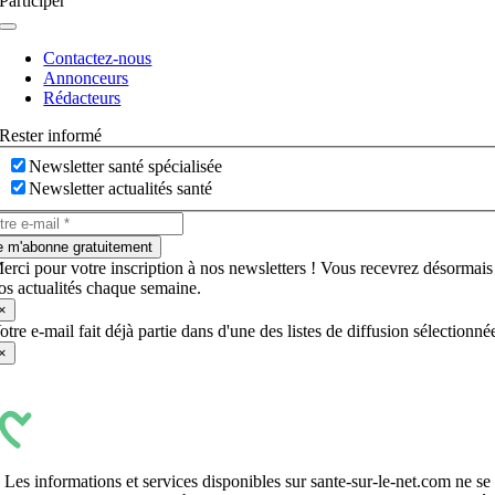
Participer
Navigation
à
Contactez-nous
bascule
Annonceurs
Rédacteurs
Rester informé
Newsletter santé spécialisée
Newsletter actualités santé
e m'abonne gratuitement
erci pour votre inscription à nos newsletters ! Vous recevrez désormais
os actualités chaque semaine.
×
otre e-mail fait déjà partie dans d'une des listes de diffusion sélectionné
×
Les informations et services disponibles sur sante-sur-le-net.com ne se