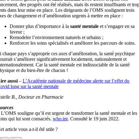
ancement, des progrès ont été réalisés, mais ils restent insuffisants et tro
ents dans leur mise en place. Les dirigeants de l’OMS soulignent trois
xes de changement et d’amélioration urgents à mettre en place :
Donner plus d’importance à la
santé mentale
et s’engager en sa
faveur ;
Remodeler l’environnement naturels et urbains ;
Renforcer les soins spécialisés et améliorer les parcours de soins.
i chaque pays s’approprie ces axes d’amélioration, la santé psychique
ourrait s’améliorer significativement localement, nationalement et
nternationalement. Car la santé mentale est indissociable de la santé
hysique et du bien-être de chacun !
ire aussi
–
L’Académie nationale de médecine alerte sur l’effet du
ovid long sur la santé mentale
stelle B., Docteur en Pharmacie
ources
 L’OMS souligne qu’il est urgent de transformer la santé mentale et les
oins qui lui sont consacrés.
who.int
. Consulté le 19 juin 2022.
et article vous a-t-il été utile ?