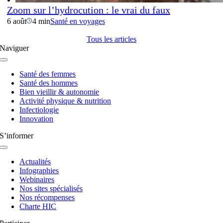
Zoom sur l’hydrocution : le vrai du faux
6 août
4 min
Santé en voyages
Tous les articles
Naviguer
Navigation
à
Santé des femmes
bascule
Santé des hommes
Bien vieillir & autonomie
Activité physique & nutrition
Infectiologie
Innovation
S’informer
Navigation
à
Actualités
bascule
Infographies
Webinaires
Nos sites spécialisés
Nos récompenses
Charte HIC