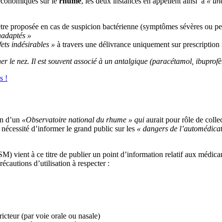
 économiques sur le
rhume
, les deux instances en appellent ainsi à
« un
être proposée en cas de suspicion bactérienne (symptômes sévères ou per
inadaptés »
fets indésirables »
à travers une délivrance uniquement sur prescription
le nez. Il est souvent associé à un antalgique (paracétamol, ibuprofèn
s !
on d’un
«Observatoire national du rhume » qui
aurait pour rôle de coll
nécessité d’informer le grand public sur les
« dangers de l’automédicat
) vient à ce titre de publier un point d’information relatif aux médica
récautions d’utilisation à respecter :
cteur (par voie orale ou nasale)