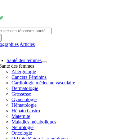
Passer
au
contenu
chercher:
fographies
Articles
avigation
Santé des femmes
ascule
Santé des femmes
Allergologie
Cancers Féminins
Cardiologie médecine vasculaire
Dermatologie
Grossesse
Gynecologie
Hématologie
Hépato Gastro
Maternite
Maladies métaboliques
Neurologie
Oncologie
Orl Oto Rhino Laryngologie