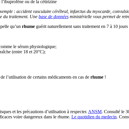
’ibuprofène ou de la cétirizine
emple : accident vasculaire cérébral, infarctus du myocarde, convulsion
rée du traitement. Une
base de données
ministérielle vous permet de retr
ppelle qu’un
rhume
guérit naturellement sans traitement en 7 à 10 jour
s comme le sérum physiologique;
raîche (entre 18 et 20°C);
 de l’utilisation de certains médicaments en cas de
rhume
!
ques et les précautions d’utilisation à respecter.
ANSM
. Consulté le 3
fficaces voire dangereux dans le rhume.
Le quotidien du medecin
. Cons