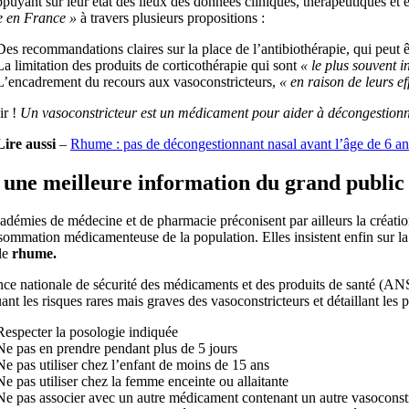
puyant sur leur état des lieux des données cliniques, thérapeutiques et
te en France »
à travers plusieurs propositions :
Des recommandations claires sur la place de l’antibiothérapie, qui peut 
La limitation des produits de corticothérapie qui sont
« le plus souvent 
L’encadrement du recours aux vasoconstricteurs,
« en raison de leurs ef
r !
Un vasoconstricteur est un médicament pour aider à décongestionner 
Lire aussi
–
Rhume : pas de décongestionnant nasal avant l’âge de 6 an
une meilleure information du grand public
adémies de médecine et de pharmacie préconisent par ailleurs la créati
ommation médicamenteuse de la population. Elles insistent enfin sur la 
 le
rhume.
e nationale de sécurité des médicaments et des produits de santé (ANSM
ant les risques rares mais graves des vasoconstricteurs et détaillant les p
Respecter la posologie indiquée
Ne pas en prendre pendant plus de 5 jours
Ne pas utiliser chez l’enfant de moins de 15 ans
Ne pas utiliser chez la femme enceinte ou allaitante
Ne pas associer avec un autre médicament contenant un autre vasoconstri