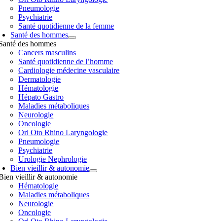
Pneumologie
Psychiatrie
Santé quotidienne de la femme
Santé des hommes
Santé des hommes
Cancers masculins
Santé quotidienne de l’homme
Cardiologie médecine vasculaire
Dermatologie
Hématologie
Hépato Gastro
Maladies métaboliques
Neurologie
Oncologie
Orl Oto Rhino Laryngologie
Pneumologie
Psychiatrie
Urologie Nephrologie
Bien vieillir & autonomie
Bien vieillir & autonomie
Hématologie
Maladies métaboliques
Neurologie
Oncologie