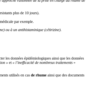
e approche raisonnée de la prise en charge du rhume de
sistants plus de 10 jours).
 médicale par exemple.
e) ou à un antihistaminique (cétirizine).
ecter les données épidémiologiques ainsi que les données
ion »
et
« l’inefficacité de nombreux traitements
»
ments utilisés en cas
de rhume
ainsi que des documents