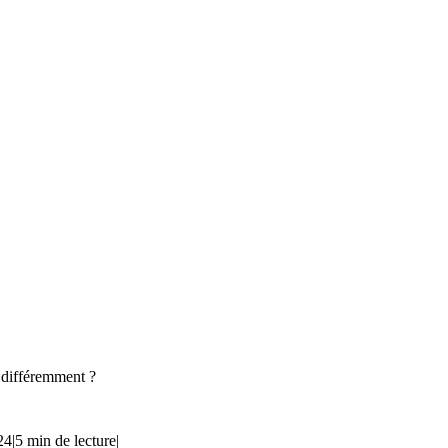
 différemment ?
24
|
5 min de lecture
|