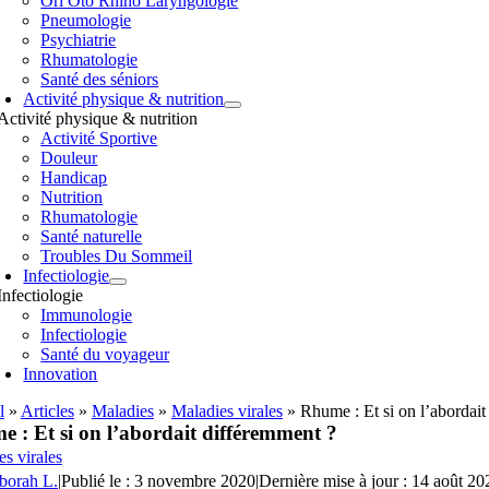
Orl Oto Rhino Laryngologie
Pneumologie
Psychiatrie
Rhumatologie
Santé des séniors
Activité physique & nutrition
Activité physique & nutrition
Activité Sportive
Douleur
Handicap
Nutrition
Rhumatologie
Santé naturelle
Troubles Du Sommeil
Infectiologie
Infectiologie
Immunologie
Infectiologie
Santé du voyageur
Innovation
l
»
Articles
»
Maladies
»
Maladies virales
»
Rhume : Et si on l’abordait
 : Et si on l’abordait différemment ?
s virales
borah L.
|
Publié le : 3 novembre 2020
|
Dernière mise à jour : 14 août 20