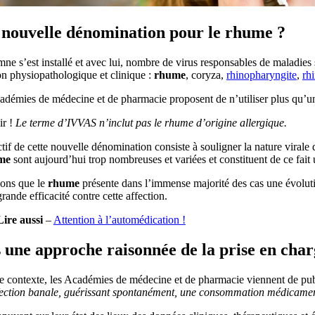
nouvelle dénomination pour le rhume ?
mne s’est installé et avec lui, nombre de virus responsables de maladi
on physiopathologique et clinique :
rhume
, coryza,
rhinopharyngite
,
rhi
démies de médecine et de pharmacie proposent de n’utiliser plus qu’un
r !
Le terme d’IVVAS n’inclut pas le rhume d’origine allergique.
tif de cette nouvelle dénomination consiste à souligner la nature virale 
me
sont aujourd’hui trop nombreuses et variées et constituent de ce fai
ons que le
rhume
présente dans l’immense majorité des cas une évolutio
rande efficacité contre cette affection.
Lire aussi
–
Attention à l’automédication !
 une approche raisonnée de la prise en ch
e contexte, les Académies de médecine et de pharmacie viennent de pub
fection banale, guérissant spontanément, une consommation médicament