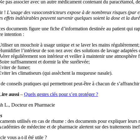
Ne pas associer avec un autre médicament contenant du paracétamol, de l
r !
L’usage des vasoconstricteurs expose à de nombreux risques (par ex
s effets indésirables peuvent survenir quelques soient la dose et la du
es documents figure une fiche d’information destinée au patient qui ra
e intention :
Utiliser un mouchoir à usage unique et se laver les mains régulièrement;
Humidifier l’intérieur de son nez avec des solutions de lavage adaptée
Aérer régulièrement son intérieur et veiller à maintenir une atmosphère f
Boire suffisamment et dormir la tête surélevée;
Eviter de fumer;
Eviter les climatiseurs (qui assèchent la muqueuse nasale).
de conseils pratiques qui permettront peut-être à chacun de s’affranchir
Lire aussi
–
Quels gestes clés pour s’en protéger ?
h L., Docteur en Pharmacie
s
aments utilisés en cas de rhume : des documents pour expliquer leurs ris
cadémies de médecine et de pharmacie alertent sur des traitements ine
cle vous a-t-il été utile ?