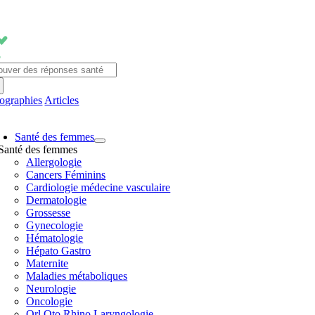
Passer
au
contenu
chercher:
fographies
Articles
avigation
Santé des femmes
ascule
Santé des femmes
Allergologie
Cancers Féminins
Cardiologie médecine vasculaire
Dermatologie
Grossesse
Gynecologie
Hématologie
Hépato Gastro
Maternite
Maladies métaboliques
Neurologie
Oncologie
Orl Oto Rhino Laryngologie