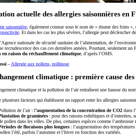
ation actuelle des allergies saisonnières en 
gie saisonnière
, également connue sous le nom de « rhume des foins », 
njonctivite
. Et dans les cas les plus sévères, l’allergie peut déclencher d
’Agence nationale de sécurité sanitaire de l’alimentation, de l’environne
e recrudescence des cas ces dernières années. Pourtant, seulement un Fr
s en raison du réchauffement climatique
, d’après l’OMS.
ussi
–
Allergie aux pollens, pollinose
hangement climatique : première cause des 
gement climatique et la pollution de l’air entraînent une hausse du nom
te plusieurs facteurs qui établissent un rapport entre les allergies saison
Pollution de l’air : l
’augmentation de la concentration de CO2
dans l’
Plantation de graminées
: pour des raisons esthétiques et d’entretien, 
de pollen dans les villes. De plus, certaines espèces comme l’ambroisi
Périodes de floraisons plus longues
: l’augmentation des températures 
pollen l’été, parfois l’automne et l’hiver en fonction des variétés.