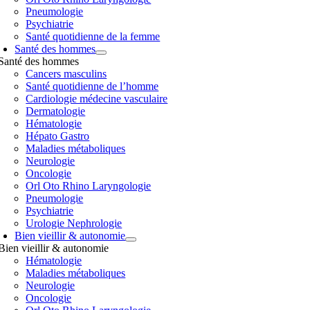
Pneumologie
Psychiatrie
Santé quotidienne de la femme
Santé des hommes
Santé des hommes
Cancers masculins
Santé quotidienne de l’homme
Cardiologie médecine vasculaire
Dermatologie
Hématologie
Hépato Gastro
Maladies métaboliques
Neurologie
Oncologie
Orl Oto Rhino Laryngologie
Pneumologie
Psychiatrie
Urologie Nephrologie
Bien vieillir & autonomie
Bien vieillir & autonomie
Hématologie
Maladies métaboliques
Neurologie
Oncologie