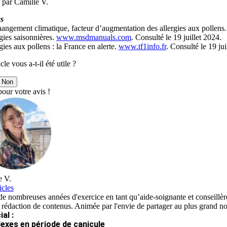
 par Camille V.
s
angement climatique, facteur d’augmentation des allergies aux pollens
gies saisonnières.
www.msdmanuals.com
. Consulté le 19 juillet 2024.
gies aux pollens : la France en alerte.
www.tf1info.fr
. Consulté le 19 jui
cle vous a-t-il été utile ?
Non
our votre avis !
e V.
icles
e nombreuses années d'exercice en tant qu’aide-soignante et conseillère
 rédaction de contenus. Animée par l'envie de partager au plus grand nom
al :
lexes en période de canicule