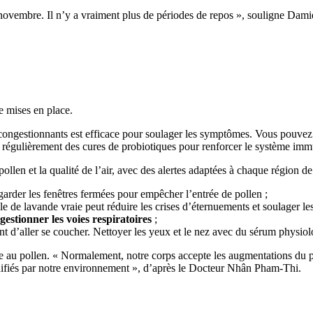
ovembre. Il n’y a vraiment plus de périodes de repos », souligne Damien
re mises en place.
 décongestionnants est efficace pour soulager les symptômes. Vous pouve
re régulièrement des cures de probiotiques pour renforcer le système imm
pollen et la qualité de l’air, avec des alertes adaptées à chaque région de
e garder les fenêtres fermées pour empêcher l’entrée de pollen ;
elle de lavande vraie peut réduire les crises d’éternuements et soulager les
estionner les voies respiratoires
;
nt d’aller se coucher. Nettoyer les yeux et le nez avec du sérum physiol
e au pollen. « Normalement, notre corps accepte les augmentations du pol
ifiés par notre environnement », d’après le Docteur Nhân Pham-Thi.