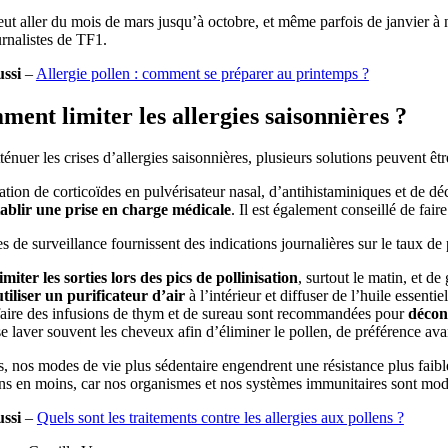
ut aller du mois de mars jusqu’à octobre, et même parfois de janvier à n
rnalistes de TF1.
ussi
–
Allergie pollen : comment se préparer au printemps ?
ent limiter les allergies saisonnières ?
ténuer les crises d’allergies saisonnières, plusieurs solutions peuvent êt
sation de corticoïdes en pulvérisateur nasal, d’antihistaminiques et de
tablir une prise en charge médicale
. Il est également conseillé de fai
es de surveillance fournissent des indications journalières sur le taux de 
limiter les sorties lors des pics de pollinisation
, surtout le matin, et d
utiliser un purificateur d’air
à l’intérieur et diffuser de l’huile essenti
faire des infusions de thym et de sureau sont recommandées pour
décong
se laver souvent les cheveux afin d’éliminer le pollen, de préférence ava
, nos modes de vie plus sédentaire engendrent une résistance plus faibl
ns en moins, car nos organismes et nos systèmes immunitaires sont mod
ussi
–
Quels sont les traitements contre les allergies aux pollens ?