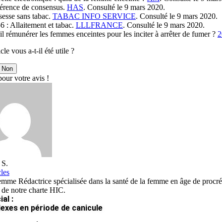
érence de consensus.
HAS
. Consulté le 9 mars 2020.
sesse sans tabac.
TABAC INFO SERVICE
. Consulté le 9 mars 2020.
 : Allaitement et tabac.
LLLFRANCE
. Consulté le 9 mars 2020.
il rémunérer les femmes enceintes pour les inciter à arrêter de fumer ?
cle vous a-t-il été utile ?
Non
our votre avis !
 S.
cles
mme Rédactrice spécialisée dans la santé de la femme en âge de procréer
 de notre charte HIC.
al :
lexes en période de canicule