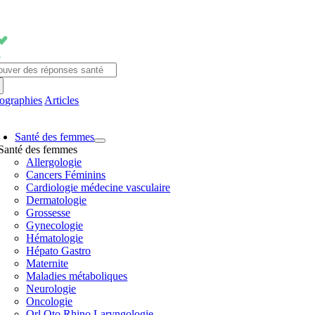
Passer
au
contenu
chercher:
fographies
Articles
avigation
Santé des femmes
ascule
Santé des femmes
Allergologie
Cancers Féminins
Cardiologie médecine vasculaire
Dermatologie
Grossesse
Gynecologie
Hématologie
Hépato Gastro
Maternite
Maladies métaboliques
Neurologie
Oncologie
Orl Oto Rhino Laryngologie