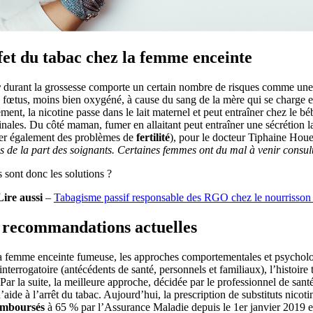
fet du tabac chez la femme enceinte
r
durant la grossesse comporte un certain nombre de risques comme un
 fœtus, moins bien oxygéné, à cause du sang de la mère qui se charge en 
tement, la nicotine passe dans le lait maternel et peut entraîner chez le
ales. Du côté maman, fumer en allaitant peut entraîner une sécrétion l
ner également des problèmes de
fertilité
), pour le docteur Tiphaine Houe
 de la part des soignants. Certaines femmes ont du mal à venir consulter
 sont donc les solutions ?
Lire aussi
–
Tabagisme passif responsable des RGO chez le nourrisson
 recommandations actuelles
 femme enceinte fumeuse, les approches comportementales et psychologi
interrogatoire (antécédents de santé, personnels et familiaux), l’histoi
. Par la suite, la meilleure approche, décidée par le professionnel de san
d’aide à l’arrêt du tabac. Aujourd’hui, la prescription de substituts nicot
emboursés
à 65 % par l’Assurance Maladie depuis le 1er janvier 2019 e