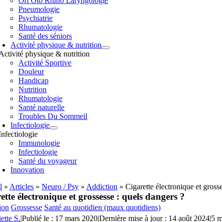
Orl Oto Rhino Laryngologie
Pneumologie
Psychiatrie
Rhumatologie
Santé des séniors
Activité physique & nutrition
Activité physique & nutrition
Activité Sportive
Douleur
Handicap
Nutrition
Rhumatologie
Santé naturelle
Troubles Du Sommeil
Infectiologie
Infectiologie
Immunologie
Infectiologie
Santé du voyageur
Innovation
l
»
Articles
»
Neuro / Psy
»
Addiction
»
Cigarette électronique et gross
ette électronique et grossesse : quels dangers ?
ion
Grossesse
Santé au quotidien (maux quotidiens)
iette S.
|
Publié le : 17 mars 2020
|
Dernière mise à jour : 14 août 2024
|
5 m