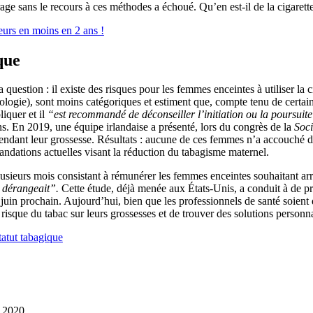
rage sans le recours à ces méthodes a échoué. Qu’en est-il de la cigarett
eurs en moins en 2 ans !
que
uestion : il existe des risques pour les femmes enceintes à utiliser la 
ogie), sont moins catégoriques et estiment que, compte tenu de certai
liquer et il
“est recommandé de déconseiller l’initiation ou la poursuit
. En 2019, une équipe irlandaise a présenté, lors du congrès de la
Soci
pendant leur grossesse. Résultats : aucune de ces femmes n’a accouché 
mandations actuelles visant la réduction du tabagisme maternel.
sieurs mois consistant à rémunérer les femmes enceintes souhaitant ar
 dérangeait”.
Cette étude, déjà menée aux États-Unis, a conduit à de pr
juin prochain. Aujourd’hui, bien que les professionnels de santé soient 
sque du tabac sur leurs grossesses et de trouver des solutions personnal
tatut tabagique
s 2020.