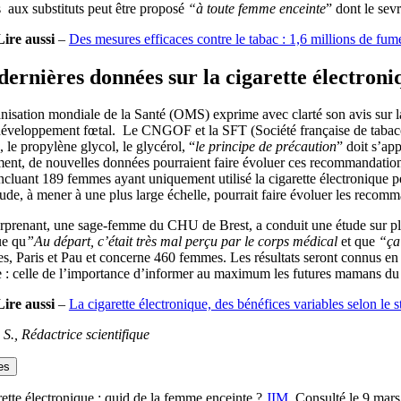
 aux substituts peut être proposé
“à toute femme enceinte
” dont le sev
Lire aussi
–
Des mesures efficaces contre le tabac : 1,6 millions de fum
dernières données sur la cigarette électroni
isation mondiale de la Santé (OMS) exprime avec clarté son avis sur la q
 développement fœtal. Le CNGOF et la SFT (Société française de tabacol
 le propylène glycol, le glycérol, “
le principe de précaution
” doit s’app
nt, de nouvelles données pourraient faire évoluer ces recommandations
ncluant 189 femmes ayant uniquement utilisé la cigarette électronique 
tude, à mener à une plus large échelle, pourrait faire évoluer les recom
urprenant, une sage-femme du CHU de Brest, a conduit une étude sur plu
ue qu
”Au départ, c’était très mal perçu par le corps médical
et que
“ça
s, Paris et Pau et concerne 460 femmes. Les résultats seront connus en 
e : celle de l’importance d’informer au maximum les futures mamans du ri
Lire aussi
–
La cigarette électronique, des bénéfices variables selon le s
e S., Rédactrice scientifique
es
ette électronique : quid de la femme enceinte ?
JIM
. Consulté le 9 mar