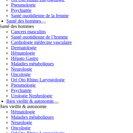
Pneumologie
Psychiatrie
Santé quotidienne de la femme
Santé des hommes
Santé des hommes
Cancers masculins
Santé quotidienne de l’homme
Cardiologie médecine vasculaire
Dermatologie
Hématologie
Hépato Gastro
Maladies métaboliques
Neurologie
Oncologie
Orl Oto Rhino Laryngologie
Pneumologie
Psychiatrie
Urologie Nephrologie
Bien vieillir & autonomie
Bien vieillir & autonomie
Hématologie
Maladies métaboliques
Neurologie
Oncologie