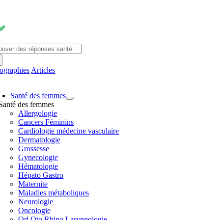
Passer
au
contenu
chercher:
fographies
Articles
avigation
Santé des femmes
ascule
Santé des femmes
Allergologie
Cancers Féminins
Cardiologie médecine vasculaire
Dermatologie
Grossesse
Gynecologie
Hématologie
Hépato Gastro
Maternite
Maladies métaboliques
Neurologie
Oncologie
Orl Oto Rhino Laryngologie