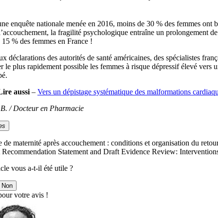
une enquête nationale menée en 2016, moins de 30 % des femmes ont bén
’accouchement, la fragilité psychologique entraîne un prolongement de l
e 15 % des femmes en France !
ux déclarations des autorités de santé américaines, des spécialistes fran
r le plus rapidement possible les femmes à risque dépressif élevé vers 
bé.
Lire aussi
–
Vers un dépistage systématique des malformations cardiaqu
e B. / Docteur en Pharmacie
es
ie de maternité après accouchement : conditions et organisation du re
t Recommendation Statement and Draft Evidence Review: Interventions 
cle vous a-t-il été utile ?
Non
our votre avis !