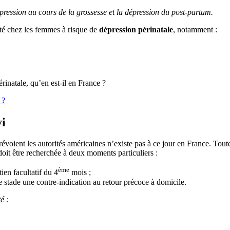
ression au cours de la grossesse et la dépression du post-partum.
cité chez les femmes à risque de
dépression périnatale
, notamment :
rinatale, qu’en est-il en France ?
 ?
vi
révoient les autorités américaines n’existe pas à ce jour en France. Toute
 doit être recherchée à deux moments particuliers :
ème
ien facultatif du 4
mois ;
ce stade une contre-indication au retour précoce à domicile.
é :