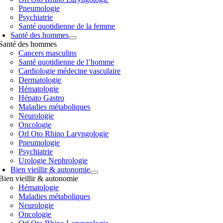
Pneumologie
Psychiatrie
Santé quotidienne de la femme
Santé des hommes
Santé des hommes
Cancers masculins
Santé quotidienne de l’homme
Cardiologie médecine vasculaire
Dermatologie
Hématologie
Hépato Gastro
Maladies métaboliques
Neurologie
Oncologie
Orl Oto Rhino Laryngologie
Pneumologie
Psychiatrie
Urologie Nephrologie
Bien vieillir & autonomie
Bien vieillir & autonomie
Hématologie
Maladies métaboliques
Neurologie
Oncologie