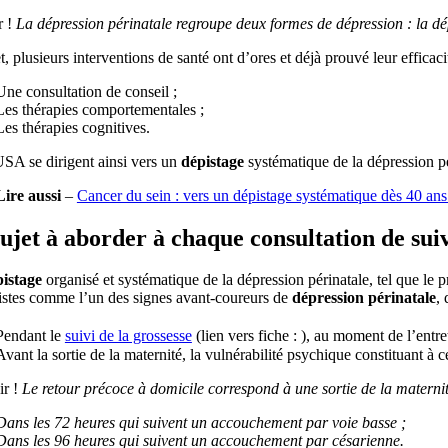
 !
La dépression périnatale regroupe deux formes de dépression : la dép
t, plusieurs interventions de santé ont d’ores et déjà prouvé leur effica
Une consultation de conseil ;
Les thérapies comportementales ;
Les thérapies cognitives.
USA se dirigent ainsi vers un
dépistage
systématique de la dépression pé
Lire aussi
–
Cancer du sein : vers un dépistage systématique dès 40 ans
ujet à aborder à chaque consultation de sui
istage
organisé et systématique de la dépression périnatale, tel que le p
listes comme l’un des signes avant-coureurs de
dépression périnatale
,
Pendant le
suivi de la grossesse
(lien vers fiche : ), au moment de l’entret
Avant la sortie de la maternité, la vulnérabilité psychique constituant à 
r !
Le retour précoce à domicile correspond à une sortie de la maternit
Dans les 72 heures qui suivent un accouchement par voie basse ;
Dans les 96 heures qui suivent un accouchement par césarienne.