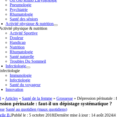
Orl Oto Rhino Laryngologie
Pneumologie
Psychiatrie
Rhumatologie
Santé des séniors
Activité physique & nutrition
Activité physique & nutrition
Activité Sportive
Douleur
Handicap
Nutrition
Rhumatologie
Santé naturelle
Troubles Du Sommeil
Infectiologie
Infectiologie
Immunologie
Infectiologie
Santé du voyageur
Innovation
l
»
Articles
»
Santé de la femme
»
Grossesse
»
Dépression périnatale : 
ssion périnatale : faut-il un dépistage systématique ?
sse
Santé au quotidien (maux quotidiens)
elle B.
|
Publié le : 5 octobre 2018
|
Dernière mise à jour : 14 août 2024
|
4 