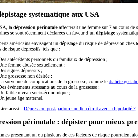
épistage systématique aux USA
SA, la
dépression périnatale
affecterait une femme sur 7 au cours de s
aines se sont récemment déclarées en faveur d’un
dépistage
systématiq
erts américains envisagent un dépistage du risque de dépression chez t
s de risque dépressifs, tels que :
Des antécédents personnels ou familiaux de dépression ;
Une femme abusée sexuellement ;
Des signes dépressifs ;
Une grossesse non désirée ;
La survenue de complications de la grossesse, comme le
diabète gestati
Des évènements stressants au cours de la grossesse ;
Un faible niveau socio-économique ;
Un jeune âge maternel.
Lire aussi
–
Dépression post-partum : un lien étroit avec la bipolarité ?
ession périnatale : dépister pour mieux pr
mes présentant un ou plusieurs de ces facteurs de risque pourraient alo