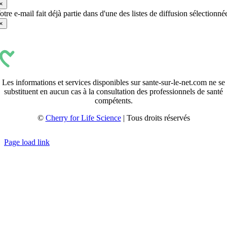
×
otre e-mail fait déjà partie dans d'une des listes de diffusion sélectionné
×
Les informations et services disponibles sur sante-sur-le-net.com ne se
substituent en aucun cas à la consultation des professionnels de santé
compétents.
©
Cherry for Life Science
| Tous droits réservés
Créé avec
par
zakaru.studio
Page load link