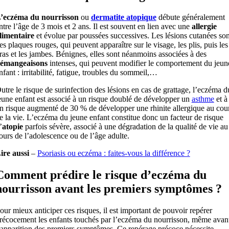
’eczéma du nourrisson
ou
dermatite atopique
débute généralement
ntre l’âge de 3 mois et 2 ans. Il est souvent en lien avec une
allergie
limentaire
et évolue par poussées successives. Les lésions cutanées son
es plaques rouges, qui peuvent apparaître sur le visage, les plis, puis les
ras et les jambes. Bénignes, elles sont néanmoins associées à des
émangeaisons
intenses, qui peuvent modifier le comportement du jeun
nfant : irritabilité, fatigue, troubles du sommeil,…
utre le risque de surinfection des lésions en cas de grattage, l’eczéma d
eune enfant est associé à un risque doublé de développer un
asthme
et à
n risque augmenté de 30 % de développer une rhinite allergique au cou
e la vie. L’eczéma du jeune enfant constitue donc un facteur de risque
’
atopie
parfois sévère, associé à une dégradation de la qualité de vie au
ours de l’adolescence ou de l’âge adulte.
ire aussi
–
Psoriasis ou eczéma : faites-vous la différence ?
Comment prédire le risque d’eczéma du
nourrisson avant les premiers symptômes ?
our mieux anticiper ces risques, il est important de pouvoir repérer
récocement les enfants touchés par l’eczéma du nourrisson, même avan
’apparition des premiers symptômes. Ce repérage précoce nécessite