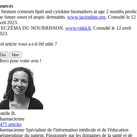
ources
 Stratum corneum lipid and cytokine biomarkers at age 2 months predic
he future onset of atopic dermatitis.
www.jacionline.org
. Consulté le 12
vril 2023.
– ECZÉMA DU NOURRISSON.
www.vidal.fr
. Consulté le 12 avril
023.
et article vous a-t-il été utile ?
Oui
Non
erci pour votre avis !
stelle B.
harmacienne
475 articles
harmacienne Spécialiste de l'information médicale et de l'éducation
hérapeutique du patient. Passionnée par les domaines de la santé et de