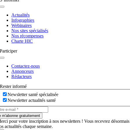
Navigation
à
Actualités
bascule
Infographies
Webinaires
Nos sites spécialisés
Nos récompenses
Charte HIC
Participer
Navigation
à
Contactez-nous
bascule
Annonceurs
Rédacteurs
Rester informé
Newsletter santé spécialisée
Newsletter actualités santé
e m'abonne gratuitement
erci pour votre inscription à nos newsletters ! Vous recevrez désormais
os actualités chaque semaine.