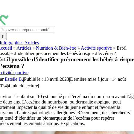
Passer
au
contenu
Rechercher:
Infographies
Articles
ccueil
»
Articles
»
Nutrition & Bien-être
»
Activité sportive
»
Est-il
ossible d’identifier précocement les bébés à risque d’eczéma ?
st-il possible d’identifier précocement les bébés à risqu
’eczéma ?
ctivité sportive
ar
Estelle B.
|
Publié le : 13 avril 2023
|
Dernière mise à jour : 14 août
024
|
4 min de lecture
|
nviron 1 enfant sur 10 est touché par l’eczéma du nourrisson avant l’âg
e deux ans. L’eczéma du nourrisson, ou dermatite atopique, peut
ortement impacter la qualité de vie du jeune enfant et favoriser la
urvenue d’autres pathologies allergiques. Récemment, des chercheurs
nt tenté d’identifier un biomarqueur de l’eczéma pour repérer
récocement les enfants à risque. Explications.