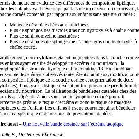
ermis de mettre en évidence des différences de composition lipidique.
hez les enfants ayant développé par la suite un eczéma du nourrisson, l
ouche cornée contenait, par rapport aux enfants sans atteinte cutanée :
Moins de céramides liées aux protéines ;
Plus de sphingosines d’acides gras non hydroxylés à chaîne courte
Plus de sphingomyéline insaturées ;
Plus de céramides de sphingosine d’acides gras non hydroxylés à
chaîne courte.
arallèlement, deux
cytokines
étaient augmentées dans la couche cornée
es enfants ayant ensuite développé un eczéma du nourrisson : la
ymphopoïétine stromale thymique et l’interleukine-13. En combinant
’ensemble des éléments observés (antécédents familiaux, modification d
a composition lipidique de la couche cornée et augmentation de deux
ytokines), l’analyse statistique révélait un fort pouvoir de
prédiction
de
’eczéma du nourrisson. La réalisation de bandelettes cutanées chez des
ourrissons âgés de 2 mois sans aucun symptôme cutané pourrait
ermettre de prédire le risque d’eczéma et donc le risque de maladies
topiques chez l’enfant. Les enfants à risque pourraient ainsi bénéficier
’un suivi spécifique et de mesures de prévention adaptées.
ire aussi
–
Une nouvelle bande dessinée sur l’eczéma atopique
stelle B., Docteur en Pharmacie