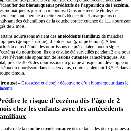
’identifier des
biomarqueurs prédictifs de l’apparition de l’eczéma
,
es biomarqueurs jusqu’ici inconnus. Dans une récente étude, des
hercheurs ont cherché à mettre en évidence de tels marqueurs en
nalysant des échantillons de la couche cornée cutanée de 111 nourrisso
gés de 2 mois.
ertains nourrissons avaient des
antécédents familiaux
de maladies
topiques (groupe à risque), d’autres non (groupe témoin). A leur
nclusion dans l’étude, les nourrissons ne présentaient aucun signe
’eczéma du nourrisson. Ils ont ensuite été surveillés pendant 2 ans pour
uivre l’éventuelle apparition de
lésions cutanées
caractéristiques. Au
otal, près de 30 % des nourrissons du groupe à risque ont développé un
czéma du nourrisson dans les deux ans, contre seulement 13,5 % dans l
roupe témoin.
ire aussi
–
Grossesse et alcool : découverte d’un biomarqueur dans le
lacenta
Prédire le risque d’eczéma dès l’âge de 2
mois chez les enfants avec des antécédents
familiaux
’analyse de la
couche cornée cutanée
des enfants des deux groupes a