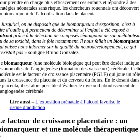
our prendre en charge plus efficacement ces enfants et répondre à des
tratégies néonatales sans risque, les chercheurs rouennais ont découvert
n biomarqueur de l’alcoolisation dans le placenta.
 Jusqu’ici, on ne disposait que de biomarqueurs d’exposition, c’est-à-
ire d’outils qui permettent de déterminer si l’enfant a été exposé à
alcool
grâce à la détection de composés témoignant de son métabolis
u de sa toxicité, dans le foie notamment. Il nous fallait un
biomarqueur
ui puisse nous informer sur la qualité du neurodéveloppement, ce qui
’existait pas »
souligne Bruno Gonzalez.
Ce
biomarqueur
(une molécule biologique qui peut être dosée) indique
es anomalies de l’angiogenèse (formation des vaisseaux) cérébrale. Cett
olécule est le facteur de croissance placentaire (PGLF) qui joue un rôle
ans la croissance du placenta et du cerveau du fœtus. En le dosant dans
e placenta, il est alors possible d’évaluer le niveau d’aboutissement de
’angiogenèse cérébrale.
Lire aussi
–
L’exposition prénatale à l’alcool favorise le
risque d’addiction
Le facteur de croissance placentaire : un
biomarqueur et une molécule thérapeutique
?