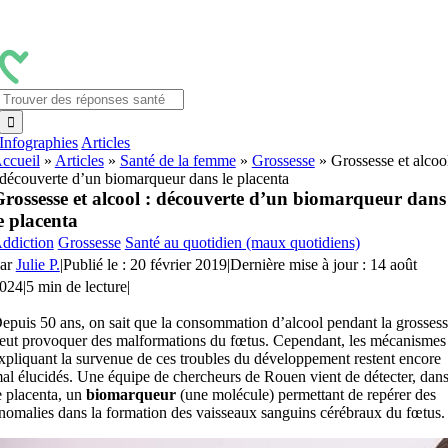
Passer
au
contenu
Rechercher:
Infographies
Articles
ccueil
»
Articles
»
Santé de la femme
»
Grossesse
»
Grossesse et alcoo
 découverte d’un biomarqueur dans le placenta
rossesse et alcool : découverte d’un biomarqueur dans
e placenta
ddiction
Grossesse
Santé au quotidien (maux quotidiens)
ar
Julie P.
|
Publié le : 20 février 2019
|
Dernière mise à jour : 14 août
024
|
5 min de lecture
|
epuis 50 ans, on sait que la consommation d’alcool pendant la grosses
eut provoquer des malformations du fœtus. Cependant, les mécanismes
xpliquant la survenue de ces troubles du développement restent encore
al élucidés. Une équipe de chercheurs de Rouen vient de détecter, dan
e placenta, un
biomarqueur
(une molécule) permettant de repérer des
nomalies dans la formation des vaisseaux sanguins cérébraux du fœtus.