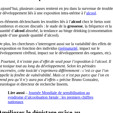
ujourd’hui, plusieurs causes rentrent en jeu dans la survenue de trouble
e développement liés à une exposition intra-utérine à l’
alcool
.
es éléments déclenchants les troubles liés à l’
alcool
chez le fœtus sont
ombreux et encore discutés : le stade de la
grossesse
, la fréquence et la
uantité d’
alcool
absorbé, la tendance au binge drinking (consommation
apide d’une grande quantité d’alcool).
e plus, les chercheurs s’interrogent aussi sur la variabilité des effets de
’exposition en fonction des individus (
prématurité
, impact sur le
éveloppement cérébral, impact sur le développement des organes, etc).
 Pourtant, il n’existe pas d’effet de seuil pour l’exposition à l’alcool. Il
st toxique tout au long du développement. Selon les périodes
oncernées, cette toxicité s’exprimera différemment : c’est ce que l’on
ppelle la fenêtre de vulnérabilité. Mais ce n’est pas parce que l’on en
rend peu qu’il n’y aura pas d’effets »
précise Bruno Gonzalez,
eurologue et directeur de recherche Inserm.
Lire aussi
–
Journée Mondiale de sensibilisation au
syndrome d’alcoolisation fœtale : les premiers chiffres
nationaux
Améliorer le dépistage grâce au