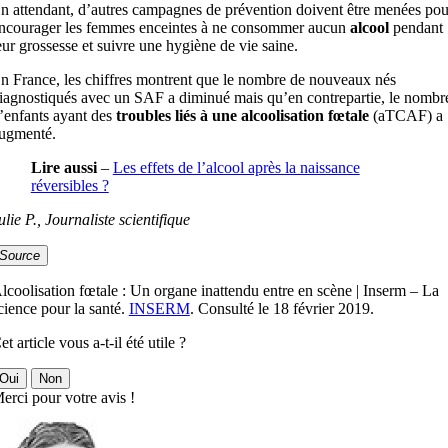
n attendant, d’autres campagnes de prévention doivent être menées pou
ncourager les femmes enceintes à ne consommer aucun
alcool
pendant
eur grossesse et suivre une hygiène de vie saine.
n France, les chiffres montrent que le nombre de nouveaux nés
iagnostiqués avec un SAF a diminué mais qu’en contrepartie, le nombr
’enfants ayant des
troubles liés à une alcoolisation fœtale
(aTCAF) a
ugmenté.
Lire aussi
–
Les effets de l’alcool après la naissance
réversibles ?
ulie P., Journaliste scientifique
Source
lcoolisation fœtale : Un organe inattendu entre en scène | Inserm – La
cience pour la santé.
INSERM
. Consulté le 18 février 2019.
et article vous a-t-il été utile ?
Oui
Non
erci pour votre avis !