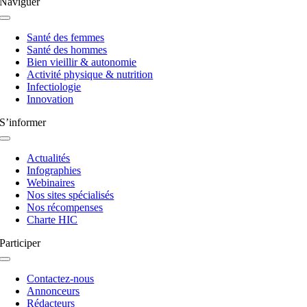
Naviguer
Navigation
à
Santé des femmes
bascule
Santé des hommes
Bien vieillir & autonomie
Activité physique & nutrition
Infectiologie
Innovation
S’informer
Navigation
à
Actualités
bascule
Infographies
Webinaires
Nos sites spécialisés
Nos récompenses
Charte HIC
Participer
Navigation
à
Contactez-nous
bascule
Annonceurs
Rédacteurs