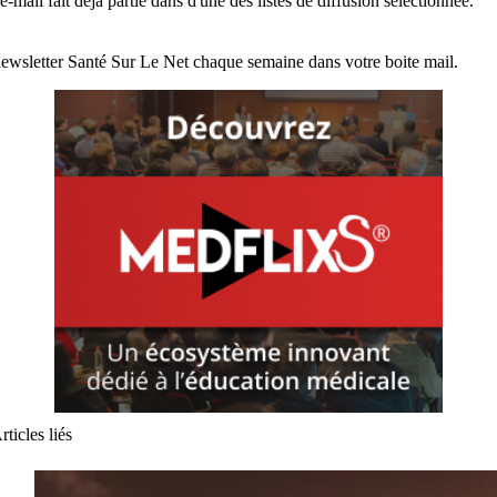
e-mail fait déjà partie dans d'une des listes de diffusion sélectionnée.
ewsletter Santé Sur Le Net chaque semaine dans votre boite mail.
rticles liés