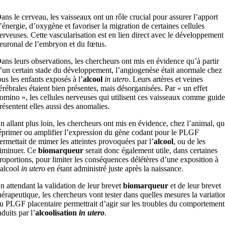
ans le cerveau, les vaisseaux ont un rôle crucial pour assurer l’apport
’énergie, d’oxygène et favoriser la migration de certaines cellules
erveuses. Cette vascularisation est en lien direct avec le développement
euronal de l’embryon et du fœtus.
ans leurs observations, les chercheurs ont mis en évidence qu’à partir
’un certain stade du développement, l’angiogenèse était anormale chez
ous les enfants exposés à l’
alcool
in utero
. Leurs artères et veines
érébrales étaient bien présentes, mais désorganisées. Par « un effet
omino », les cellules nerveuses qui utilisent ces vaisseaux comme guide
résentent elles aussi des anomalies.
n allant plus loin, les chercheurs ont mis en évidence, chez l’animal, qu
éprimer ou amplifier l’expression du gène codant pour le PLGF
ermettait de mimer les atteintes provoquées par l’
alcool
, ou de les
iminuer. Ce
biomarqueur
serait donc également utile, dans certaines
roportions, pour limiter les conséquences délétères d’une exposition à
’alcool
in utero
en étant administré juste après la naissance.
n attendant la validation de leur brevet
biomarqueur
et de leur brevet
hérapeutique, les chercheurs vont tester dans quelles mesures la variatio
u PLGF placentaire permettrait d’agir sur les troubles du comportement
nduits par l’
alcoolisation
in utero
.