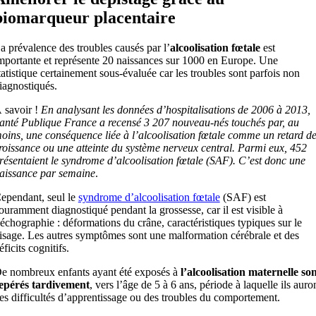
biomarqueur placentaire
a prévalence des troubles causés par l’
alcoolisation fœtale
est
mportante et représente 20 naissances sur 1000 en Europe. Une
tatistique certainement sous-évaluée car les troubles sont parfois non
iagnostiqués.
 savoir !
En analysant les données d’hospitalisations de 2006 à 2013,
anté Publique France a recensé 3 207 nouveau-nés touchés par, au
oins, une conséquence liée à l’alcoolisation fœtale comme un retard d
roissance ou une atteinte du système nerveux central. Parmi eux, 452
résentaient le syndrome d’alcoolisation fœtale (SAF). C’est donc une
aissance par semaine
.
ependant, seul le
syndrome d’alcoolisation fœtale
(SAF) est
ouramment diagnostiqué pendant la grossesse, car il est visible à
’échographie : déformations du crâne, caractéristiques typiques sur le
isage. Les autres symptômes sont une malformation cérébrale et des
éficits cognitifs.
e nombreux enfants ayant été exposés à
l’alcoolisation maternelle so
epérés tardivement
, vers l’âge de 5 à 6 ans, période à laquelle ils auro
es difficultés d’apprentissage ou des troubles du comportement.