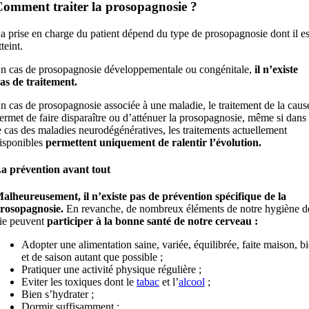
omment traiter la prosopagnosie ?
a prise en charge du patient dépend du type de prosopagnosie dont il es
tteint.
n cas de prosopagnosie développementale ou congénitale,
il n’existe
as de traitement.
n cas de prosopagnosie associée à une maladie, le traitement de la caus
ermet de faire disparaître ou d’atténuer la prosopagnosie, même si dans
e cas des maladies neurodégénératives, les traitements actuellement
isponibles
permettent uniquement de ralentir l’évolution.
a prévention avant tout
alheureusement, il n’existe pas de prévention spécifique de la
rosopagnosie.
En revanche, de nombreux éléments de notre hygiène d
ie peuvent
participer à la bonne santé de notre cerveau :
Adopter une alimentation saine, variée, équilibrée, faite maison, b
et de saison autant que possible ;
Pratiquer une activité physique régulière ;
Eviter les toxiques dont le
tabac
et l’
alcool
;
Bien s’hydrater ;
Dormir suffisamment ;