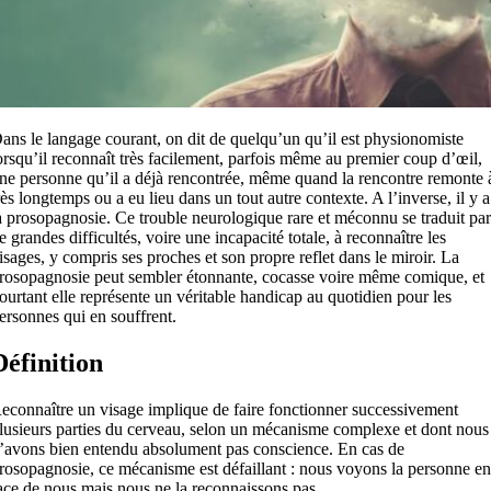
ans le langage courant, on dit de quelqu’un qu’il est physionomiste
orsqu’il reconnaît très facilement, parfois même au premier coup d’œil,
ne personne qu’il a déjà rencontrée, même quand la rencontre remonte 
rès longtemps ou a eu lieu dans un tout autre contexte. A l’inverse, il y a
a prosopagnosie. Ce trouble neurologique rare et méconnu se traduit par
e grandes difficultés, voire une incapacité totale, à reconnaître les
isages, y compris ses proches et son propre reflet dans le miroir. La
rosopagnosie peut sembler étonnante, cocasse voire même comique, et
ourtant elle représente un véritable handicap au quotidien pour les
ersonnes qui en souffrent.
Définition
econnaître un visage implique de faire fonctionner successivement
lusieurs parties du cerveau, selon un mécanisme complexe et dont nous
’avons bien entendu absolument pas conscience. En cas de
rosopagnosie, ce mécanisme est défaillant : nous voyons la personne en
ace de nous mais nous ne la reconnaissons pas.