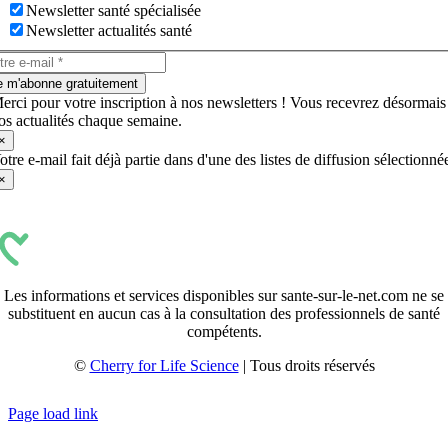
Newsletter santé spécialisée
Newsletter actualités santé
e m'abonne gratuitement
erci pour votre inscription à nos newsletters ! Vous recevrez désormais
os actualités chaque semaine.
×
otre e-mail fait déjà partie dans d'une des listes de diffusion sélectionné
×
Les informations et services disponibles sur sante-sur-le-net.com ne se
substituent en aucun cas à la consultation des professionnels de santé
compétents.
©
Cherry for Life Science
| Tous droits réservés
Créé avec
par
zakaru.studio
Page load link