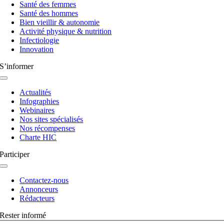
à
Santé des femmes
bascule
Santé des hommes
Bien vieillir & autonomie
Activité physique & nutrition
Infectiologie
Innovation
S’informer
Navigation
à
Actualités
bascule
Infographies
Webinaires
Nos sites spécialisés
Nos récompenses
Charte HIC
Participer
Navigation
à
Contactez-nous
bascule
Annonceurs
Rédacteurs
Rester informé