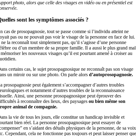
upport photo, alors que celle des visages en vidéo ou en présentiel est
onservée.
uelles sont les symptômes associés ?
n cas de prosopagnosie, tout se passe comme si l’individu atteint ne
oyait pas ou ne pouvait pas voir le visage de la personne en face de lui.
l ne la reconnaît tout simplement pas, qu’il s’agisse d’une personne
élèbre ou d’un membre de sa propre famille. Il a aussi le plus grand mal
 mémoriser les nouveaux visages qu’il est pourtant amené à croiser au
uotidien.
ans certains cas, le sujet prosopagnosique ne reconnaît pas son visage
ans un miroir ou sur une photo. On parle alors
d’autoprosopagnosie.
a prosopagnosie peut également s’accompagner d’autres troubles
eurologiques et notamment d’autres troubles de la reconnaissance
isuelle. Ainsi, une personne prosopagnosique peut éprouver des
ifficultés à reconnaître des lieux, des paysages
ou bien même son
ropre animal de compagnie.
ans la vie de tous les jours, elle constitue un handicap invisible et
ourtant bien réel. La personne prosopagnosique peut essayer de
compenser” en s’aidant des détails physiques de la personne, de sa voix
tc. Cependant, cela ne fonctionne pas toujours et peut laisser penser qu