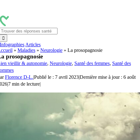
Passer
au
contenu
Rechercher:
Infographies
Articles
ccueil
»
Maladies
»
Neurologie
»
La prosopagnosie
a prosopagnosie
ien vieillir & autonomie
,
Neurologie
,
Santé des femmes
,
Santé des
ommes
ar
Florence D-L.
|
Publié le : 7 avril 2023
|
Dernière mise à jour : 6 août
026
|
7 min de lecture
|