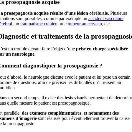
a prosopagnosie acquise
a prosopagnosie acquise résulte d’une lésion cérébrale
. Plusieurs
ituations sont possibles, comme par exemple un
accident vasculaire
érébral
, un
traumatisme crânien
, une
tumeur au cerveau
, etc.
Diagnostic et traitements de la prosopagnosi
’est un trouble devant faire l’objet d’une
prise en charge spécialisée
ar un neurologue.
omment diagnostiquer la prosopagnosie ?
out d’abord, le neurologue discute avec le patient et lui pose un certain
ombre de questions, afin de préciser les difficultés qu’il ressent au
uotidien.
ans un second temps, il existe
des tests visuels
permettant de détermin
ans quelle mesure le patient est prosopagnosique.
n parallèle,
des examens complémentaires, et notamment des
xamens d’imagerie
sont réalisés pour éventuellement trouver la cause
e la prosopagnosie.