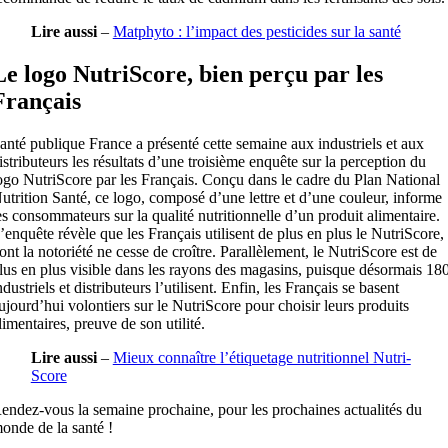
Lire aussi
–
Matphyto : l’impact des pesticides sur la santé
Le logo NutriScore, bien perçu par les
Français
anté publique France a présenté cette semaine aux industriels et aux
istributeurs les résultats d’une troisième enquête sur la perception du
ogo NutriScore par les Français. Conçu dans le cadre du Plan National
utrition Santé, ce logo, composé d’une lettre et d’une couleur, informe
es consommateurs sur la qualité nutritionnelle d’un produit alimentaire.
’enquête révèle que les Français utilisent de plus en plus le NutriScore,
ont la notoriété ne cesse de croître. Parallèlement, le NutriScore est de
lus en plus visible dans les rayons des magasins, puisque désormais 18
ndustriels et distributeurs l’utilisent. Enfin, les Français se basent
ujourd’hui volontiers sur le NutriScore pour choisir leurs produits
limentaires, preuve de son utilité.
Lire aussi
–
Mieux connaître l’étiquetage nutritionnel Nutri-
Score
endez-vous la semaine prochaine, pour les prochaines actualités du
onde de la santé !