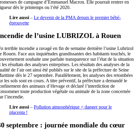
romesses de campagne d’Emmanuel Macron. Elle pourrait rentrer en
igueur dès le printemps ou l’été 2020.
Lire aussi
–
Le devenir de la PMA depuis le premier bébé-
éprouvette
Incendie de l’usine LUBRIZOL à Rouen
n terrible incendie a ravagé en fin de semaine dernière l’usine Lubrizol
e Rouen. Face aux inquiétudes grandissantes des habitants touchés, le
ouvernement souhaite une parfaite transparence sur l’état de la situation
t les résultats des analyses entreprises. Les résultats des analyses de la
ualité de l’air ont ainsi été publiés sur le site de la préfecture de Seine
aritime dès le 27 septembre. Parallèlement, les analyses des retombées
ur les sols sont en cours. A titre préventif, la préfecture a demandé le
onfinement des animaux d’élevage et déclaré l’interdiction de
onsommer toute production végétale ou animale de la zone concernée
ar l’incendie.
Lire aussi
–
Pollution atmosphérique = danger pour le
placenta !
30 septembre : journée mondiale du cœur