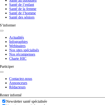
Santé au quotidien
Santé de l’enfant
Santé de la femme
Santé de l’homme
Santé des séniors
S’informer
Navigation
à
Actualités
bascule
Infographies
Webinaires
Nos sites spécialisés
Nos récompenses
Charte HIC
Participer
Navigation
à
Contactez-nous
bascule
Annonceurs
Rédacteurs
Rester informé
Newsletter santé spécialisée