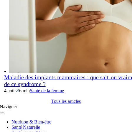
Maladie des implants mammaires : que sait-on vraim
de ce syndrome ?
4 août
6 min
Santé de la femme
Tous les articles
Naviguer
Navigation
à
Nutrition & Bien-être
bascule
Santé Naturelle