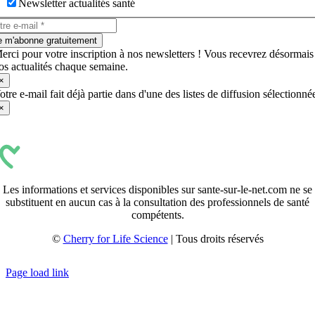
Newsletter actualités santé
e m'abonne gratuitement
erci pour votre inscription à nos newsletters ! Vous recevrez désormais
os actualités chaque semaine.
×
otre e-mail fait déjà partie dans d'une des listes de diffusion sélectionné
×
Les informations et services disponibles sur sante-sur-le-net.com ne se
substituent en aucun cas à la consultation des professionnels de santé
compétents.
©
Cherry for Life Science
| Tous droits réservés
Créé avec
par
zakaru.studio
Page load link