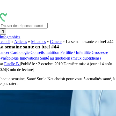
Passer
au
contenu
Rechercher:
Infographies
ccueil
»
Articles
»
Maladies
»
Cancer
»
La semaine santé en bref #44
a semaine santé en bref #44
ancer
Cardiologie
Conseils nutrition
Fertilité / Infertilité
Grossesse
ynécologie
Innovations
Santé au quotidien (maux quotidiens)
ar
Estelle B.
|
Publié le : 2 octobre 2019
|
Dernière mise à jour : 14 août
024
|
3 min de lecture
|
haque semaine, Santé Sur le Net choisit pour vous 5 actualités santé, à
e pas rater :