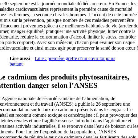
e 30 septembre est la journée mondiale dédiée au cœur. En France, les
aladies cardiovasculaires représentent la première cause de mortalité
hez les femmes, la seconde chez les hommes. L’accent de cette journée
st mis sur la prévention, puisque nombre de ces maladies peuvent être
fficacement prévenues grâce à de meilleures habitudes de vie (arrêter d
umer, manger équilibré, pratiquer une activité physique, lutter contre la
édentarité, réduire la consommation d’alcool, limiter le stress, contrôler
on poids corporel). Avec son médecin, chacun peut évaluer son risque
ardiovasculaire et ainsi mieux agir pour préserver la santé de son cœur !
Lire aussi
–
Lille : première greffe d’un cœur toujours
battant
Le cadmium des produits phytosanitaires,
attention danger selon l’ANSES
’Agence nationale de sécurité sanitaire de l’alimentation, de
’environnement et du travail (ANSES) a publié le 26 septembre une
ecommandation sur le taux de cadmium présents dans les engrais. Ce
étal est reconnu comme toxique et cancérogène ; il peut provoquer des
tteintes rénales et une fragilité osseuse. Introduit dans l’agriculture et
ertaines activités industrielles, il se retrouve dans l’eau de boisson ou le
liments. Pour limiter l’exposition de la population, l’ANSES
ecommande de réduire le taux de cadmium dans les fertilisants des sols.