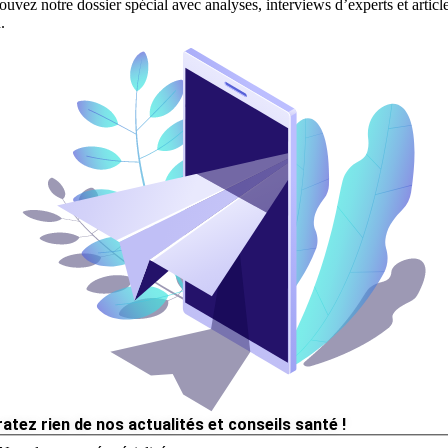
ouvez notre dossier spécial avec analyses, interviews d’experts et articl
.
ratez rien de nos actualités et conseils santé !