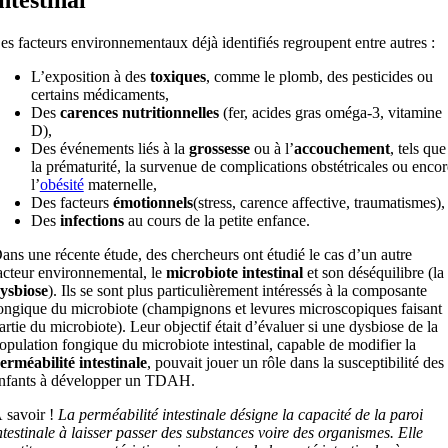
es facteurs environnementaux déjà identifiés regroupent entre autres :
L’exposition à des
toxiques
, comme le plomb, des pesticides ou
certains médicaments,
Des
carences nutritionnelles
(fer, acides gras oméga-3, vitamine
D),
Des événements liés à la
grossesse
ou à l’
accouchement
, tels que
la prématurité, la survenue de complications obstétricales ou encor
l’
obésité
maternelle,
Des facteurs
émotionnels
(stress, carence affective, traumatismes),
Des
infections
au cours de la petite enfance.
ans une récente étude, des chercheurs ont étudié le cas d’un autre
acteur environnemental, le
microbiote intestinal
et son déséquilibre (la
ysbiose
). Ils se sont plus particulièrement intéressés à la composante
ongique du microbiote (champignons et levures microscopiques faisant
artie du microbiote). Leur objectif était d’évaluer si une dysbiose de la
opulation fongique du microbiote intestinal, capable de modifier la
erméabilité intestinale
, pouvait jouer un rôle dans la susceptibilité des
nfants à développer un TDAH.
 savoir !
La perméabilité intestinale désigne la capacité de la paroi
ntestinale à laisser passer des substances voire des organismes. Elle