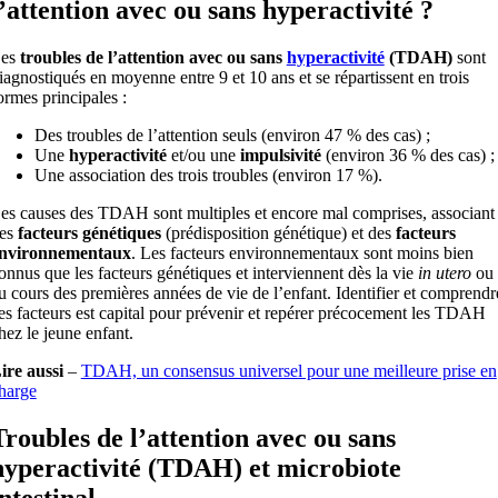
l’attention avec ou sans hyperactivité ?
es
troubles de l’attention avec ou sans
hyperactivité
(TDAH)
sont
iagnostiqués en moyenne entre 9 et 10 ans et se répartissent en trois
ormes principales :
Des troubles de l’attention seuls (environ 47 % des cas) ;
Une
hyperactivité
et/ou une
impulsivité
(environ 36 % des cas) ;
Une association des trois troubles (environ 17 %).
es causes des TDAH sont multiples et encore mal comprises, associant
es
facteurs génétiques
(prédisposition génétique) et des
facteurs
nvironnementaux
. Les facteurs environnementaux sont moins bien
onnus que les facteurs génétiques et interviennent dès la vie
in utero
ou
u cours des premières années de vie de l’enfant. Identifier et comprendr
es facteurs est capital pour prévenir et repérer précocement les TDAH
hez le jeune enfant.
ire aussi
–
TDAH, un consensus universel pour une meilleure prise en
harge
Troubles de l’attention avec ou sans
hyperactivité (TDAH) et microbiote
intestinal