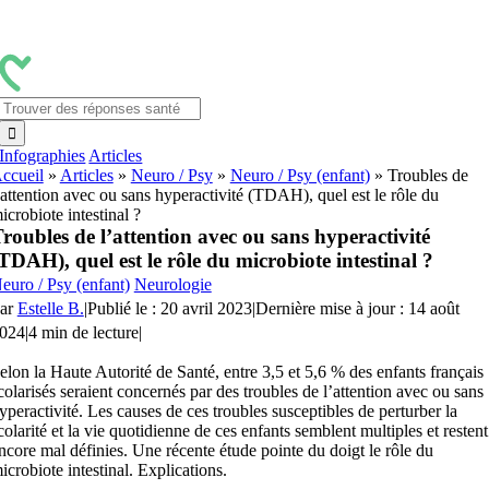
Passer
au
contenu
Rechercher:
Infographies
Articles
ccueil
»
Articles
»
Neuro / Psy
»
Neuro / Psy (enfant)
»
Troubles de
’attention avec ou sans hyperactivité (TDAH), quel est le rôle du
icrobiote intestinal ?
roubles de l’attention avec ou sans hyperactivité
TDAH), quel est le rôle du microbiote intestinal ?
euro / Psy (enfant)
Neurologie
ar
Estelle B.
|
Publié le : 20 avril 2023
|
Dernière mise à jour : 14 août
024
|
4 min de lecture
|
elon la Haute Autorité de Santé, entre 3,5 et 5,6 % des enfants français
colarisés seraient concernés par des troubles de l’attention avec ou sans
yperactivité. Les causes de ces troubles susceptibles de perturber la
colarité et la vie quotidienne de ces enfants semblent multiples et restent
ncore mal définies. Une récente étude pointe du doigt le rôle du
icrobiote intestinal. Explications.