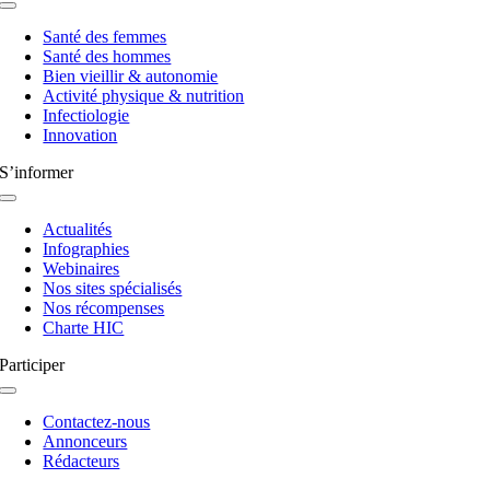
Navigation
à
Santé des femmes
bascule
Santé des hommes
Bien vieillir & autonomie
Activité physique & nutrition
Infectiologie
Innovation
S’informer
Navigation
à
Actualités
bascule
Infographies
Webinaires
Nos sites spécialisés
Nos récompenses
Charte HIC
Participer
Navigation
à
Contactez-nous
bascule
Annonceurs
Rédacteurs