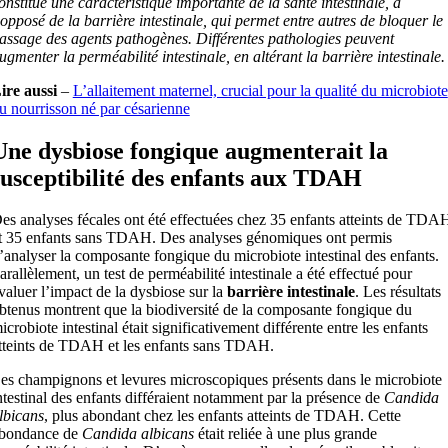
onstitue une caractéristique importante de la santé intestinale, à
’opposé de la barrière intestinale, qui permet entre autres de bloquer le
assage des agents pathogènes. Différentes pathologies peuvent
ugmenter la perméabilité intestinale, en altérant la barrière intestinale.
ire aussi
–
L’allaitement maternel, crucial pour la qualité du microbiote
u nourrisson né par césarienne
Une dysbiose fongique augmenterait la
susceptibilité des enfants aux TDAH
es analyses fécales ont été effectuées chez 35 enfants atteints de TDA
t 35 enfants sans TDAH. Des analyses génomiques ont permis
’analyser la composante fongique du microbiote intestinal des enfants.
arallèlement, un test de perméabilité intestinale a été effectué pour
valuer l’impact de la dysbiose sur la
barrière intestinale
. Les résultats
btenus montrent que la biodiversité de la composante fongique du
icrobiote intestinal était significativement différente entre les enfants
tteints de TDAH et les enfants sans TDAH.
es champignons et levures microscopiques présents dans le microbiote
ntestinal des enfants différaient notamment par la présence de
Candida
lbicans
, plus abondant chez les enfants atteints de TDAH. Cette
bondance de
Candida albicans
était reliée à une plus grande