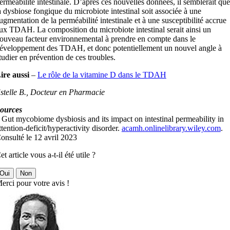
erméabilité intestinale. D’après ces nouvelles données, il semblerait que
a dysbiose fongique du microbiote intestinal soit associée à une
ugmentation de la perméabilité intestinale et à une susceptibilité accrue
ux TDAH. La composition du microbiote intestinal serait ainsi un
ouveau facteur environnemental à prendre en compte dans le
éveloppement des TDAH, et donc potentiellement un nouvel angle à
tudier en prévention de ces troubles.
ire aussi
–
Le rôle de la vitamine D dans le TDAH
stelle B., Docteur en Pharmacie
ources
 Gut mycobiome dysbiosis and its impact on intestinal permeability in
ttention-deficit/hyperactivity disorder.
acamh.onlinelibrary.wiley.com
.
onsulté le 12 avril 2023
et article vous a-t-il été utile ?
Oui
Non
erci pour votre avis !