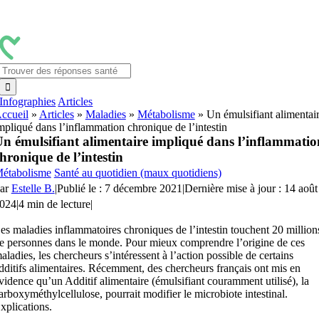
Passer
au
contenu
Rechercher:
Infographies
Articles
ccueil
»
Articles
»
Maladies
»
Métabolisme
»
Un émulsifiant alimentai
mpliqué dans l’inflammation chronique de l’intestin
n émulsifiant alimentaire impliqué dans l’inflammatio
hronique de l’intestin
étabolisme
Santé au quotidien (maux quotidiens)
ar
Estelle B.
|
Publié le : 7 décembre 2021
|
Dernière mise à jour : 14 août
024
|
4 min de lecture
|
es maladies inflammatoires chroniques de l’intestin touchent 20 million
e personnes dans le monde. Pour mieux comprendre l’origine de ces
aladies, les chercheurs s’intéressent à l’action possible de certains
dditifs alimentaires. Récemment, des chercheurs français ont mis en
vidence qu’un Additif alimentaire (émulsifiant couramment utilisé), la
arboxyméthylcellulose, pourrait modifier le microbiote intestinal.
xplications.