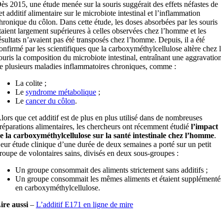
ès 2015, une étude menée sur la souris suggérait des effets néfastes de
et additif alimentaire sur le microbiote intestinal et l’inflammation
hronique du côlon. Dans cette étude, les doses absorbées par les souris
taient largement supérieures à celles observées chez l’homme et les
ésultats n’avaient pas été transposés chez l’homme. Depuis, il a été
onfirmé par les scientifiques que la carboxyméthylcellulose altère chez 
ouris la composition du microbiote intestinal, entraînant une aggravatio
e plusieurs maladies inflammatoires chroniques, comme :
La colite ;
Le
syndrome métabolique
;
Le
cancer du côlon
.
lors que cet additif est de plus en plus utilisé dans de nombreuses
réparations alimentaires, les chercheurs ont récemment étudié
l’impact
e la carboxyméthylcellulose sur la santé intestinale chez l’homme
.
eur étude clinique d’une durée de deux semaines a porté sur un petit
roupe de volontaires sains, divisés en deux sous-groupes :
Un groupe consommait des aliments strictement sans additifs ;
Un groupe consommait les mêmes aliments et étaient supplémenté
en carboxyméthylcellulose.
ire aussi
–
L’additif E171 en ligne de mire