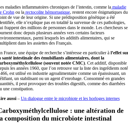
es maladies inflammatoires chroniques de l’intestin, comme la
maladie
e Crohn
ou la
rectocolite hémorragique
, restent encore énigmatiques du
oint de vue de leur origine. Si une prédisposition génétique a été
dentifiée, elle n’explique pas en totalité la survenue de ces pathologies,
ui frappent des millions de personnes dans le monde. Les chercheurs se
ournent donc depuis plusieurs années vers certains facteurs
nvironnementaux, parmi lesquels les additifs alimentaires, qui se
ultiplient dans les assiettes des Français.
n France, une équipe de recherche s’intéresse en particulier à
l’effet su
a santé intestinale des émulsifiants alimentaires, dont la
arboxyméthylcellulose (souvent notée CMC)
. Cet additif, disponible
epuis les années 1960, que l’on retrouve sur la liste des ingrédients noté
466, est utilisé en industrie agroalimentaire comme un épaississant, un
élifiant, un stabilisant ou un agent d’enrobage. Consommé en grandes
uantités, il peut provoquer des troubles digestifs, comme des diarrhées
u une constipation.
ire aussi
–
Un dialogue entre le microbiote et les horloges internes
Carboxyméthylcellulose : une altération de
la composition du microbiote intestinal