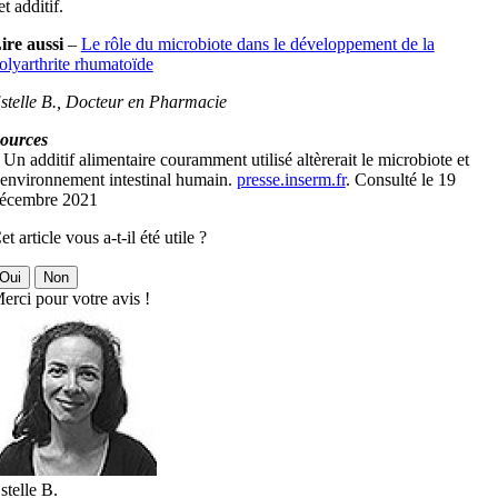
et additif.
ire aussi
–
Le rôle du microbiote dans le développement de la
olyarthrite rhumatoïde
stelle B., Docteur en Pharmacie
ources
 Un additif alimentaire couramment utilisé altèrerait le microbiote et
’environnement intestinal humain.
presse.inserm.fr
. Consulté le 19
écembre 2021
et article vous a-t-il été utile ?
Oui
Non
erci pour votre avis !
stelle B.