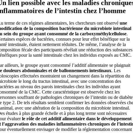
Un lien possible avec les maladies chronique
inflammatoires de l’intestin chez l’homme
u terme de ces régimes alimentaires, les chercheurs ont observé
une
odification de la composition bactérienne du microbiote intestinal
u sein du groupe ayant consommé de la carboxyméthylcellulose
.
ertaines espèces de bactéries, connues pour leur effet bénéfique sur la
anté intestinale, étaient nettement réduites. De même, l’analyse de la
omposition fécale des participants révélait une réduction des substances
énéfiques pour la santé intestinale chez les individus exposés au CMC.
ar ailleurs, le groupe ayant consommé l’additif alimentaire se plaignait
e douleurs abdominales et de ballonnements intestinaux
. Les
oloscopies effectuées montraient un changement dans la répartition du
icrobiote le long du tractus intestinal, avec une concentration des
actéries au niveau des parois intestinales chez les individus ayant
onsommé de la CMC. Cette caractéristique est observée chez les
ersonnes souffrant de pathologies chroniques de l’intestin ou de diabète
e type 2. De tels résultats semblent confirmer les données observées ch
’animal, avec une altération de la composition du microbiote intestinal.
es études à plus grande échelle et à plus long terme sont nécessaires
our évaluer
le rôle de cet additif alimentaire dans le développement
t l’aggravation des maladies inflammatoires chroniques de l’intesti
our éventuellement envisager de modifier la réglementation concernant