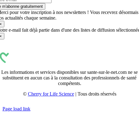
e m'abonne gratuitement
erci pour votre inscription à nos newsletters ! Vous recevrez désormais
os actualités chaque semaine.
×
otre e-mail fait déjà partie dans d'une des listes de diffusion sélectionné
×
Les informations et services disponibles sur sante-sur-le-net.com ne se
substituent en aucun cas à la consultation des professionnels de santé
compétents.
©
Cherry for Life Science
| Tous droits réservés
Créé avec
par
zakaru.studio
Page load link