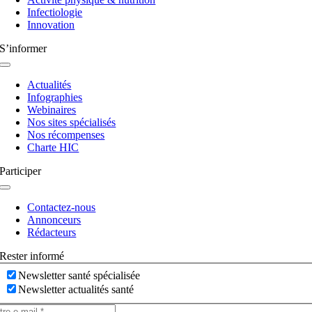
Infectiologie
Innovation
S’informer
Navigation
à
Actualités
bascule
Infographies
Webinaires
Nos sites spécialisés
Nos récompenses
Charte HIC
Participer
Navigation
à
Contactez-nous
bascule
Annonceurs
Rédacteurs
Rester informé
Newsletter santé spécialisée
Newsletter actualités santé